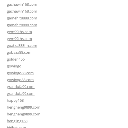
gachawin168.com
gachawin168.com
gamehit8888.com
gamehit8888.com
gem99ths.com
gem99ths.com
goatza888fin.com
gobaza88.com
golden456
gowingo
gowingo88.com
gowingo88.com
grandufa99.com
grandufa99.com
happy168
hengheng9899.com
hengheng9899.com
hengjing168
hi6bet.com