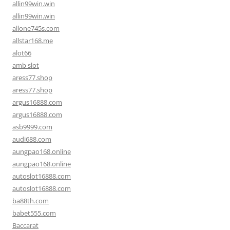
allin99win.win
allin99win.win
allone745s.com
allstar168.me
alot66
amb slot
aress77.shop
aress77.shop
argus16888.com
argus16888.com
asb9999.com
audi688.com
aungpao168.online
aungpao168.online
autoslot16888.com
autoslot16888.com
ba88th.com
babet555.com
Baccarat