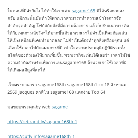
ในตอนที่มีจำกัดไม่ได้ทำให้เราเล่น
sagame168
มิได้หรือห่วยลง
ครับ แม้กระนั้นมันทำให้พวกเราสามารถทำความเข้าใจการจัด
ลำดับจุดสำคัญ โฟกัสกับสิ่งที่มีความต้องการ แล้วก็ปรับแนวทางคิด
ให้กับเหตุการณ์จริงๆได้มากขึ้นด้วย พวกเราไม่จำเป็นที่จะต้องเล่น
ให้เป๊ะเหมือนที่เคยทำมาตลอด ไม่จำเป็นต้องทำทุกสิ่งพร้อมๆกัน แค่
เลือกใช้เวลาไปกับแผนการที่มี เข้าใจความประพฤติปฏิบัติรวมทั้ง
สไตล์ของตัวเองให้มากเพิ่มขึ้น พวกเราก็จะเห็นได้เลยว่า เวลาไม่ใช่
ความจำกัดสำหรับเพื่อการเล่นsagame168 ถ้าพวกเราใช้เวลาที่มี
ให้เกิดผลดีสูงที่สุดได้
เว็บตรงบาคาร่า sagame168th sagame168th1.co 18 สิงหาคม
2569 Jacques คาสิโน sagame168 แตกง่าย Top 64
ขอขอบพระคุณby web
sagame
https://rebrand.ly/sagame168th-1
https://cutly.info/sagame168th-1