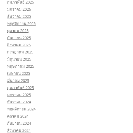
กุมภาพันธ์ 2026
มกราคม 2026
ธันวาคม 2025
พฤศจิกายน 2025
ตุลาคม 2025
กันยายน 2025
สิงหาคม 2025
กรกฎาคม 2025
มิถุนายน 2025
พฤษภาคม 2025
เมษายน 2025
มีนาคม 2025
กุมภาพันธ์ 2025
มกราคม 2025
ธันวาคม 2024
พฤศจิกายน 2024
ตุลาคม 2024
กันยายน 2024
สิงหาคม 2024