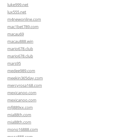
luke999.net
lux555.net
m4newonline.com
mac1bet789.com
macau69
macau888.win
mario678.club
mario678.club
mars95
medee989.com
meekin365day.com
mercyrosa168.com
mexicanoo.com
mexicanoo.com
mfj889xx.com
mia88th.com
mia88th.com
mono16888.com
moza888.com