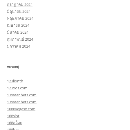
กรกฎาคม 2024
มิถุนายน 2024
พฤษภาคม 2024
เมษายน 2024
มีนาคม 2024
กุมภาพันธ์ 2024
มกราคม 2024
หมวดหมู่
123lionth
123xos.com
13satanbets.com
13satanbets.com
1688vegasx.com
168slot
168สล็อต
188bet