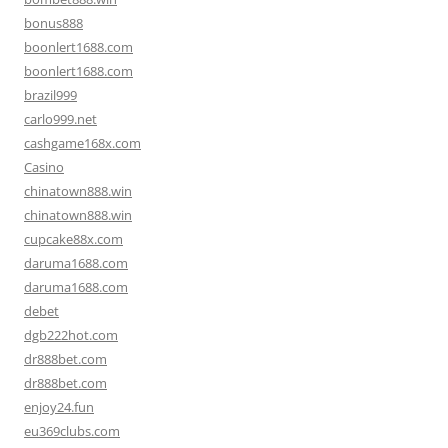
bonus888
boonlert1688.com
boonlert1688.com
brazil999
carlo999.net
cashgame168x.com
Casino
chinatown888.win
chinatown888.win
cupcake88x.com
daruma1688.com
daruma1688.com
debet
dgb222hot.com
dr888bet.com
dr888bet.com
enjoy24.fun
eu369clubs.com