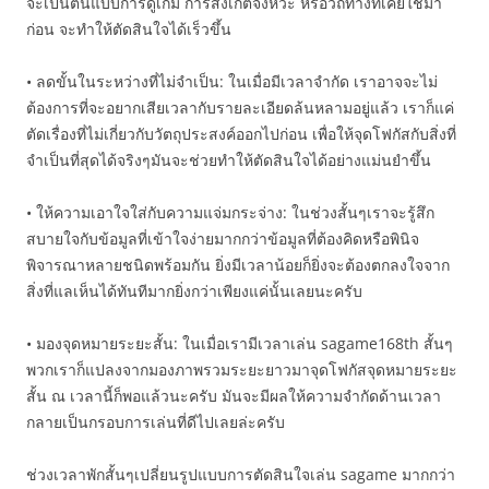
จะเป็นต้นแบบการดูเกม การสังเกตจังหวะ หรือวิถีทางที่เคยใช้มา
ก่อน จะทำให้ตัดสินใจได้เร็วขึ้น
• ลดขั้นในระหว่างที่ไม่จำเป็น: ในเมื่อมีเวลาจำกัด เราอาจจะไม่
ต้องการที่จะอยากเสียเวลากับรายละเอียดล้นหลามอยู่แล้ว เราก็แค่
ตัดเรื่องที่ไม่เกี่ยวกับวัตถุประสงค์ออกไปก่อน เพื่อให้จุดโฟกัสกับสิ่งที่
จำเป็นที่สุดได้จริงๆมันจะช่วยทำให้ตัดสินใจได้อย่างแม่นยำขึ้น
• ให้ความเอาใจใส่กับความแจ่มกระจ่าง: ในช่วงสั้นๆเราจะรู้สึก
สบายใจกับข้อมูลที่เข้าใจง่ายมากกว่าข้อมูลที่ต้องคิดหรือพินิจ
พิจารณาหลายชนิดพร้อมกัน ยิ่งมีเวลาน้อยก็ยิ่งจะต้องตกลงใจจาก
สิ่งที่แลเห็นได้ทันทีมากยิ่งกว่าเพียงแค่นั้นเลยนะครับ
• มองจุดหมายระยะสั้น: ในเมื่อเรามีเวลาเล่น sagame168th สั้นๆ
พวกเราก็แปลงจากมองภาพรวมระยะยาวมาจุดโฟกัสจุดหมายระยะ
สั้น ณ เวลานี้ก็พอแล้วนะครับ มันจะมีผลให้ความจำกัดด้านเวลา
กลายเป็นกรอบการเล่นที่ดีไปเลยล่ะครับ
ช่วงเวลาพักสั้นๆเปลี่ยนรูปแบบการตัดสินใจเล่น sagame มากกว่า