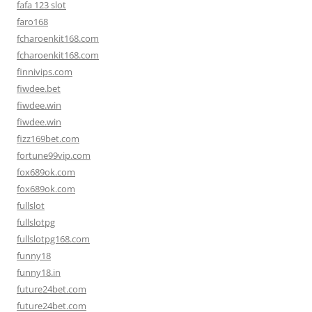
fafa 123 slot
faro168
fcharoenkit168.com
fcharoenkit168.com
finnivips.com
fiwdee.bet
fiwdee.win
fiwdee.win
fizz169bet.com
fortune99vip.com
fox689ok.com
fox689ok.com
fullslot
fullslotpg
fullslotpg168.com
funny18
funny18.in
future24bet.com
future24bet.com