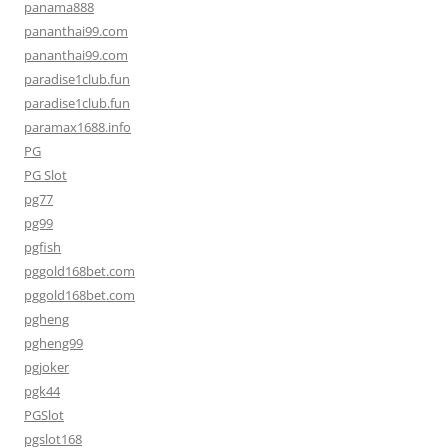
panama888
pananthai99.com
pananthai99.com
paradise1club.fun
paradise1club.fun
paramax1688.info
PG
PG Slot
pg77
pg99
pgfish
pggold168bet.com
pggold168bet.com
pgheng
pgheng99
pgjoker
pgk44
PGSlot
pgslot168