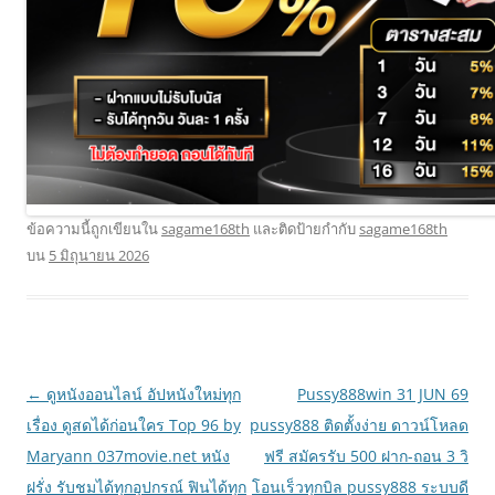
ข้อความนี้ถูกเขียนใน
sagame168th
และติดป้ายกำกับ
sagame168th
บน
5 มิถุนายน 2026
เมนู
←
ดูหนังออนไลน์ อัปหนังใหม่ทุก
Pussy888win 31 JUN 69
นำทาง
เรื่อง ดูสดได้ก่อนใคร Top 96 by
pussy888 ติดตั้งง่าย ดาวน์โหลด
เรื่อง
Maryann 037movie.net หนัง
ฟรี สมัครรับ 500 ฝาก-ถอน 3 วิ
ฝรั่ง รับชมได้ทุกอุปกรณ์ ฟินได้ทุก
โอนเร็วทุกบิล pussy888 ระบบดี