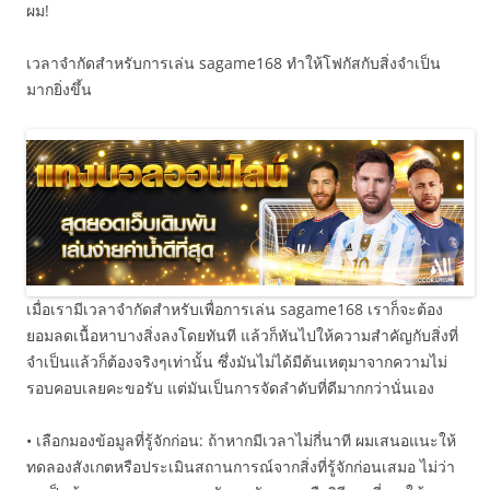
ผม!
เวลาจำกัดสำหรับการเล่น sagame168 ทำให้โฟกัสกับสิ่งจำเป็น
มากยิ่งขึ้น
เมื่อเรามีเวลาจำกัดสำหรับเพื่อการเล่น sagame168 เราก็จะต้อง
ยอมลดเนื้อหาบางสิ่งลงโดยทันที แล้วก็หันไปให้ความสำคัญกับสิ่งที่
จำเป็นแล้วก็ต้องจริงๆเท่านั้น ซึ่งมันไม่ได้มีต้นเหตุมาจากความไม่
รอบคอบเลยคะขอรับ แต่มันเป็นการจัดลำดับที่ดีมากกว่านั่นเอง
• เลือกมองข้อมูลที่รู้จักก่อน: ถ้าหากมีเวลาไม่กี่นาที ผมเสนอแนะให้
ทดลองสังเกตหรือประเมินสถานการณ์จากสิ่งที่รู้จักก่อนเสมอ ไม่ว่า