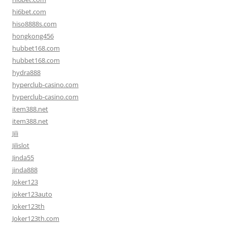
hi6bet.com
hiso8888s.com
hongkong456
hubbet168.com
hubbet168.com
hydra888
hyperclub-casino.com
hyperclub-casino.com
item388.net
item388.net
Jili
Jilislot
Jinda55
jinda888
Joker123
joker123auto
Joker123th
Joker123th.com