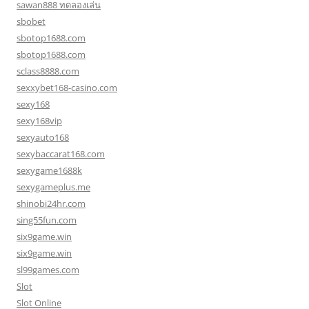
sawan888 ทดลองเล่น
sbobet
sbotop1688.com
sbotop1688.com
sclass8888.com
sexxybet168-casino.com
sexy168
sexy168vip
sexyauto168
sexybaccarat168.com
sexygame1688k
sexygameplus.me
shinobi24hr.com
sing55fun.com
six9game.win
six9game.win
sl99games.com
Slot
Slot Online