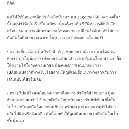
ที่คิด
คนไม่ใช่น้อยอาจคิดว่า ถ้าเกิดมีเวลาเล่น sagame168 แค่ช่วงสั้นๆ
นั้นจะทำให้เล่นเร็วขึ้น แม้กระนั้นจริงๆแล้ว วิธีคิด การตัดสินใจ
หรือการคาดการณ์สถานการณ์ของเราจะเปลี่ยนไปด้วย ทำให้การ
ตัดสินใจมีลักษณะเฉพาะในช่วงเวลาจำกัดอย่างงี้เลยครับ
• ความเกี่ยวเนื่องเป็นปัจจัยสำคัญ: พอพวกเรามีเวลาเล่นไม่นาน
พวกเราจะไม่ต้องการที่จะอยากเสียเวล่ำเวลาเริ่มต้นใหม่ พวกเราจึง
ให้ความใส่ใจกับความเกี่ยวเนื่องของการเล่นมากยิ่งกว่า
เปลี่ยนแปลงวิถีทางไปเรื่อยส่วนใหญ่ก็เลยยึดแนวทางสำหรับการ
เล่นแบบเดียวไปเลย
• ความไม่แน่ใจลดน้อยลง: เวลาคือความจำกัดที่สำคัญมาก ผู้คน
จำนวนมากพบว่าใช้เวลาตัดสินใจลดน้อยลงกว่าปกติด้วย ซึ่งมัน
ไม่ใช่ว่ามั่นอกมั่นใจมากจนเกินไปครับผม แต่เพราะเหตุว่าไม่ว่าง
กลับไปคิดหรือลังเลอีก มันก็เลยทำให้ดูเหมือนพวกเราตัดสินใจเร็ว
ขึ้นนั่นเอง