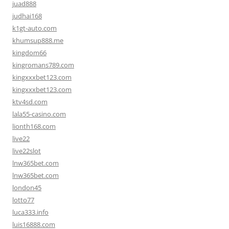
juad888
judhai168
k1gt-auto.com
khumsup888.me
kingdom66
kingromans789.com
kingxxxbet123.com
kingxxxbet123.com
ktv4sd.com
lala55-casino.com
lionth168.com
live22
live22slot
lnw365bet.com
lnw365bet.com
london45
lotto77
luca333.info
luis16888.com