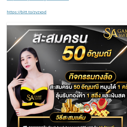
https://bitt.to/zvzxpd