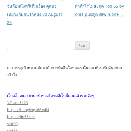
วันกับหนังฟรีเต็มเรื่อง ดูหนัง
ทำกำไรไม่สะดุด Top 65 by
เหมาะกับคนรักหนัง 30 August
Tonia pussy888win.one
→
26
ค้นหา
สำหรับ:
การบรรลุเป้าหมายมักมากับการตัดสินใจของเราในเวลาที่เรารับมันอย่าง
จริงใจ
เว็บสล็อตและบาคาร่าของโครตดีเว็บนี้เล่นแล้วรวยจัดๆ
โจ๊กเกอร์123
https://hengjing168.wiki
https://jin55.net
slot99
slot66