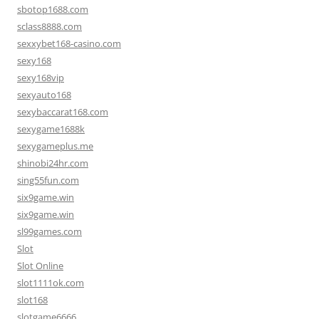
sbotop1688.com
sclass8888.com
sexxybet168-casino.com
sexy168
sexy168vip
sexyauto168
sexybaccarat168.com
sexygame1688k
sexygameplus.me
shinobi24hr.com
sing55fun.com
six9game.win
six9game.win
sl99games.com
Slot
Slot Online
slot1111ok.com
slot168
slotgame6666