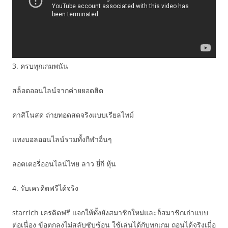
3. ครบทุกเกมพนัน
สล็อตออนไลน์จากค่ายยอดฮิต
คาสิโนสด ถ่ายทอดสดจริงแบบเรียลไทม์
แทงบอลออนไลน์รวมทั้งกีฬาอื่นๆ
ลอตเตอรี่ออนไลน์ไทย ลาว ยี่กี หุ้น
4. รับเครดิตฟรีได้จริง
starrich เครดิตฟรี แจกให้ทั้งยังสมาชิกใหม่และก็สมาชิกเก่าแบบ
ต่อเนื่อง ข้อตกลงไม่สลับซับซ้อน ใช้เล่นได้กับทุกเกม ถอนได้จริงเมื่อ