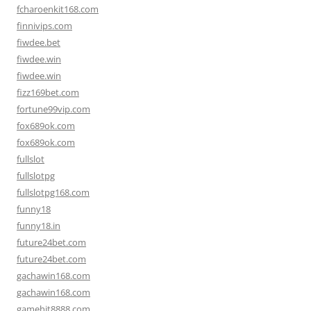
fcharoenkit168.com
finnivips.com
fiwdee.bet
fiwdee.win
fiwdee.win
fizz169bet.com
fortune99vip.com
fox689ok.com
fox689ok.com
fullslot
fullslotpg
fullslotpg168.com
funny18
funny18.in
future24bet.com
future24bet.com
gachawin168.com
gachawin168.com
gamehit8888.com