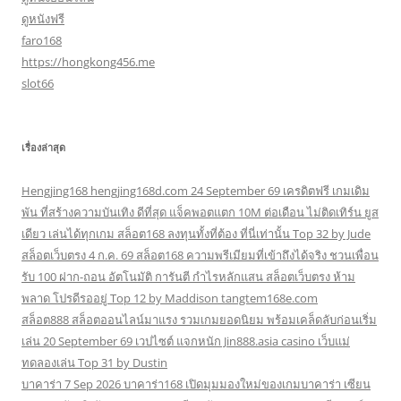
ดูหนังฟรี
faro168
https://hongkong456.me
slot66
เรื่องล่าสุด
Hengjing168 hengjing168d.com 24 September 69 เครดิตฟรี เกมเดิม
พัน ที่สร้างความบันเทิง ดีที่สุด แจ็คพอตแตก 10M ต่อเดือน ไม่ติดเทิร์น ยูส
เดียว เล่นได้ทุกเกม สล็อต168 ลงทุนทั้งที่ต้อง ที่นี่เท่านั้น Top 32 by Jude
สล็อตเว็บตรง 4 ก.ค. 69 สล็อต168 ความพรีเมียมที่เข้าถึงได้จริง ชวนเพื่อน
รับ 100 ฝาก-ถอน อัตโนมัติ การันตี กำไรหลักแสน สล็อตเว็บตรง ห้าม
พลาด โปรดีรออยู่ Top 12 by Maddison tangtem168e.com
สล็อต888 สล็อตออนไลน์มาแรง รวมเกมยอดนิยม พร้อมเคล็ดลับก่อนเริ่ม
เล่น 20 September 69 เวปไซต์ แจกหนัก Jin888.asia casino เว็บแม่
ทดลองเล่น Top 31 by Dustin
บาคาร่า 7 Sep 2026 บาคาร่า168 เปิดมุมมองใหม่ของเกมบาคาร่า เซียน