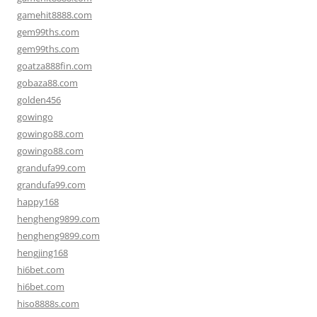
gamehit8888.com
gem99ths.com
gem99ths.com
goatza888fin.com
gobaza88.com
golden456
gowingo
gowingo88.com
gowingo88.com
grandufa99.com
grandufa99.com
happy168
hengheng9899.com
hengheng9899.com
hengjing168
hi6bet.com
hi6bet.com
hiso8888s.com