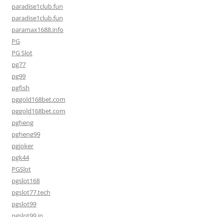
paradise1club.fun
paradise1club.fun
paramax1688.info
PG
PG Slot
pg77
pg99
pgfish
pggold168bet.com
pggold168bet.com
pgheng
pgheng99
pgjoker
pgk44
PGSlot
pgslot168
pgslot77.tech
pgslot99
pgslot99.in