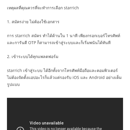
เหตุผลที่คุณควรที่จะทำการเลือก starrich
1. สมัครง่าย ไม่ต้องใช้เอกสาร
การ starrich สมัคร ทำได้ด้านใน 1 นาที เพียงกรอกเบอร์โทรศัพท์
และการันตี OTP ก็สามารถเข้าสู่ระบบและก็เริ่มพนันได้ทันที
2. เข้าระบบได้ทุกแพลตฟอร์ม
starrich เข้าสู่ระบบ ได้อีกทั้งจากโทรศัพท์มือถือและคอมพิวเตอร์
ไม่ต้องจัดตั้งแอปอะไรก็แล้วแต่รองรับ iOS และ Android อย่างเต็ม
รูปแบบ