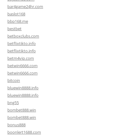
bar4game24hr.com
baslot168
bbp168.me
bestbet
betboxclubs.com
betflixtikto.info
betflixtikto.info
betm4vip.com
betwin6666.com
betwin6666.com
bitcoin
bluewin8888.info
bluewin8888.info
bng55
bombet888.win
bombet888.win
bonus888
boonlert1688.com