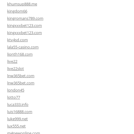
khumsup888.me
kingdom66
kingromans789.com
kingxxxbet123.com
kingxxxbet123.com
ktv4sd.com
lala55-casino.com
lionth168.com
live22
live22slot
lnw365bet.com
lnw365bet.com
london45
lotto77
luca333.info
luis16888.com
luke999.net
lux555.net
m4newonline.com