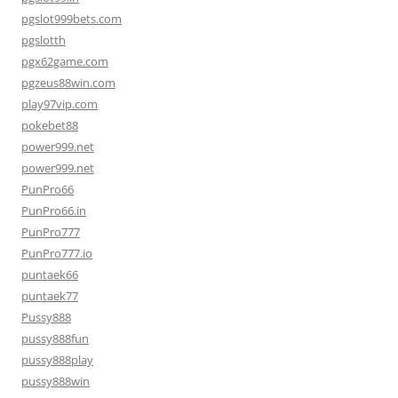
pgslot999bets.com
pgslotth
pgx62game.com
pgzeus88win.com
play97vip.com
pokebet88
power999.net
power999.net
PunPro66
PunPro66.in
PunPro777
PunPro777.io
puntaek66
puntaek77
Pussy888
pussy888fun
pussy888play
pussy888win