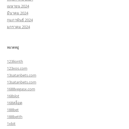
เมษายน 2024
มีนาคม 2024
กุมภาพันธ์ 2024
มกราคม 2024
หมวดหมู่
123lionth
123xos.com
13satanbets.com
13satanbets.com
1688vegasx.com
168slot
168สล็อต
188bet
188betth
1xbit