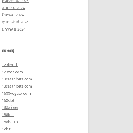
พฤษภาคม 2024
เมษายน 2024
มีนาคม 2024
กุมภาพันธ์ 2024
มกราคม 2024
หมวดหมู่
123lionth
123xos.com
13satanbets.com
13satanbets.com
1688vegasx.com
168slot
168สล็อต
188bet
188betth
1xbit