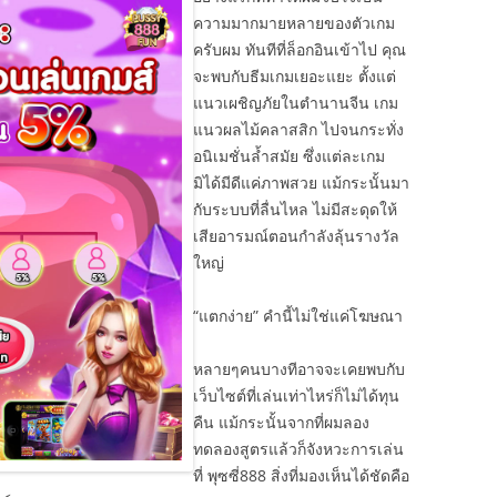
ความมากมายหลายของตัวเกม
ครับผม ทันทีที่ล็อกอินเข้าไป คุณ
จะพบกับธีมเกมเยอะแยะ ตั้งแต่
แนวเผชิญภัยในตำนานจีน เกม
แนวผลไม้คลาสสิก ไปจนกระทั่ง
อนิเมชั่นล้ำสมัย ซึ่งแต่ละเกม
มิได้มีดีแค่ภาพสวย แม้กระนั้นมา
กับระบบที่ลื่นไหล ไม่มีสะดุดให้
เสียอารมณ์ตอนกำลังลุ้นรางวัล
ใหญ่
“แตกง่าย” คำนี้ไม่ใช่แค่โฆษณา
หลายๆคนบางทีอาจจะเคยพบกับ
เว็บไซต์ที่เล่นเท่าไหร่ก็ไม่ได้ทุน
คืน แม้กระนั้นจากที่ผมลอง
ทดลองสูตรแล้วก็จังหวะการเล่น
ที่ พุซซี่888 สิ่งที่มองเห็นได้ชัดคือ