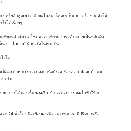
ร์
ns หรือตัวคูณต่างๆมักจะโผล่มาให้มองเห็นบ่อยครั้ง ช่วยทำให้
รได้เรื่อยๆ
งพนันเพียงหลักสิบ แต่โชคชะตาเข้าข้างกระทั่งกลายเป็นหลักพัน
เห็นว่า “โอกาส” มีอยู่จริงในทุกสปิน
วใจได้
ไม่ได้เลยถ้าพวกเราจะต้องมานั่งกังวลเรื่องความปลอดภัย แม้
กไปครับ
รับผม การได้มองเห็นยอดเงินเข้า-ออกอย่างรวดเร็วทำให้เรา
ลอด 24 ชั่วโมง คือเพื่อนฝูงคู่คิดเวลาพวกเรามีปริศนาหรือ