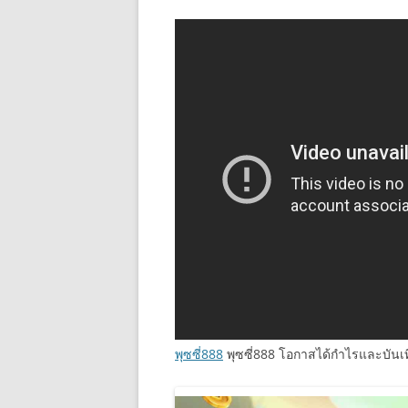
พุซซี่888
พุซซี่888 โอกาสได้กำไรและบันเทิ