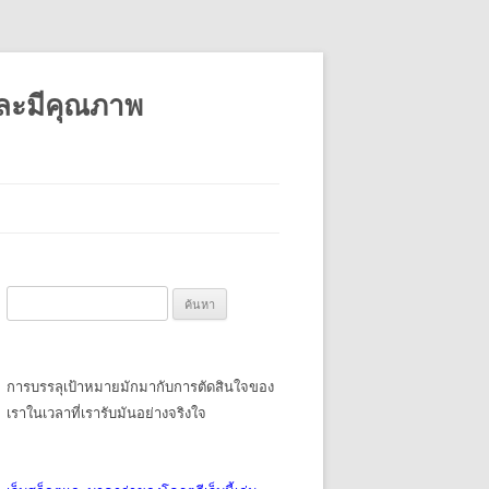
และมีคุณภาพ
ค้นหา
สำหรับ:
การบรรลุเป้าหมายมักมากับการตัดสินใจของ
เราในเวลาที่เรารับมันอย่างจริงใจ