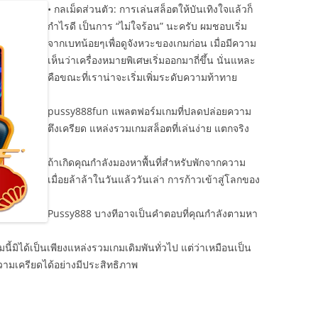
• กลเม็ดส่วนตัว: การเล่นสล็อตให้บันเทิงใจแล้วก็
กำไรดี เป็นการ “ไม่ใจร้อน” นะครับ ผมชอบเริ่ม
จากเบทน้อยๆเพื่อดูจังหวะของเกมก่อน เมื่อมีความ
เห็นว่าเครื่องหมายพิเศษเริ่มออกมาถี่ขึ้น นั่นแหละ
คือขณะที่เราน่าจะเริ่มเพิ่มระดับความท้าทาย
pussy888fun แพลตฟอร์มเกมที่ปลดปล่อยความ
ตึงเครียด แหล่งรวมเกมสล็อตที่เล่นง่าย แตกจริง
ถ้าเกิดคุณกำลังมองหาพื้นที่สำหรับพักจากความ
เมื่อยล้าล้าในวันแล้ววันเล่า การก้าวเข้าสู่โลกของ
Pussy888 บางทีอาจเป็นคำตอบที่คุณกำลังตามหา
้มิได้เป็นเพียงแหล่งรวมเกมเดิมพันทั่วไป แต่ว่าเหมือนเป็น
ความเครียดได้อย่างมีประสิทธิภาพ