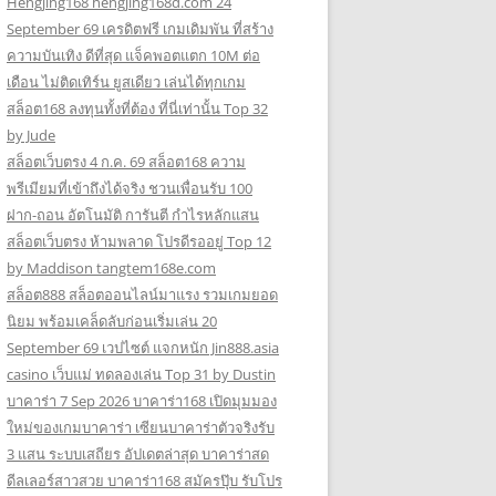
Hengjing168 hengjing168d.com 24
September 69 เครดิตฟรี เกมเดิมพัน ที่สร้าง
ความบันเทิง ดีที่สุด แจ็คพอตแตก 10M ต่อ
เดือน ไม่ติดเทิร์น ยูสเดียว เล่นได้ทุกเกม
สล็อต168 ลงทุนทั้งที่ต้อง ที่นี่เท่านั้น Top 32
by Jude
สล็อตเว็บตรง 4 ก.ค. 69 สล็อต168 ความ
พรีเมียมที่เข้าถึงได้จริง ชวนเพื่อนรับ 100
ฝาก-ถอน อัตโนมัติ การันตี กำไรหลักแสน
สล็อตเว็บตรง ห้ามพลาด โปรดีรออยู่ Top 12
by Maddison tangtem168e.com
สล็อต888 สล็อตออนไลน์มาแรง รวมเกมยอด
นิยม พร้อมเคล็ดลับก่อนเริ่มเล่น 20
September 69 เวปไซต์ แจกหนัก Jin888.asia
casino เว็บแม่ ทดลองเล่น Top 31 by Dustin
บาคาร่า 7 Sep 2026 บาคาร่า168 เปิดมุมมอง
ใหม่ของเกมบาคาร่า เซียนบาคาร่าตัวจริงรับ
3 แสน ระบบเสถียร อัปเดตล่าสุด บาคาร่าสด
ดีลเลอร์สาวสวย บาคาร่า168 สมัครปุ๊บ รับโปร