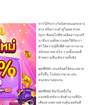
การได้รับรางวัลนิดๆหน่อยๆกลาง
ทาง หรือการเข้าสู่โหมด Free
Spin คือกลไกที่ช่วยฉีดสารอะดรี
นาลีนรวมทั้งความสุขให้กับเรา
ทำให้ความรู้สึกที่ค้างคาจากงาน
หนักมลายหายไป รวมทั้งแทนที่
ด้วยความตื่นเต้นรวมทั้งชัย
พุซซี่888 เล่นสล็อตให้ชนะหลาย
ครั้งขึ้น โบนัสมากมาย เล่น
สนุกสนานทุกเกม
พุซซี่888 ถือเป็นหนึ่งใน
แอปพลิเคชันระดับตำนานที่นัก
เสี่ยงดวงหลายท่านคุ้นเคยกันดี