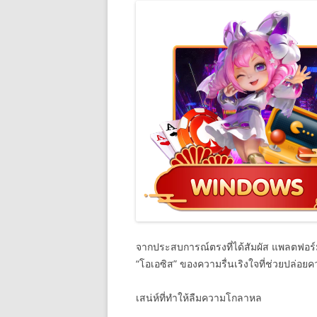
จากประสบการณ์ตรงที่ได้สัมผัส แพลตฟอร์มนี
“โอเอซิส” ของความรื่นเริงใจที่ช่วยปล่อย
เสน่ห์ที่ทำให้ลืมความโกลาหล