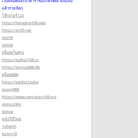
เว็บสล็อตและบาคาร่าของโครตดีเว็บนี้เล่น
แล้วรวยจัดๆ
โจ๊กเกอร์123
https://hengjing168.wiki
https://jin55.net
slot99
slot66
สล็อตเว็บตรง
https://judhai168.co
https://bonus888.life
สล็อต888
https://pgslot.today
pussy888
https://www.sexyauto168.xyz
slotxo24hr
slotpg
หนังโป๊ไทย
1xbetth
funny18