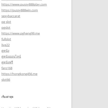
https://www.pussy888play.com
https://pussy888win.com
sexybaccarat
pg slot
pgslot
https://www.pgheng99.me
fullslot
live22
ดูหนัง
ดูหนังออนไลน์
ดูหนังฟรี
faro168
https://hongkong456.me
slot66
เรื่องล่าสุด