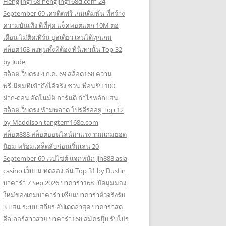
Hengjing168 hengjing168d.com 24
September 69 เครดิตฟรี เกมเดิมพัน ที่สร้าง
ความบันเทิง ดีที่สุด แจ็คพอตแตก 10M ต่อ
เดือน ไม่ติดเทิร์น ยูสเดียว เล่นได้ทุกเกม
สล็อต168 ลงทุนทั้งที่ต้อง ที่นี่เท่านั้น Top 32
by Jude
สล็อตเว็บตรง 4 ก.ค. 69 สล็อต168 ความ
พรีเมียมที่เข้าถึงได้จริง ชวนเพื่อนรับ 100
ฝาก-ถอน อัตโนมัติ การันตี กำไรหลักแสน
สล็อตเว็บตรง ห้ามพลาด โปรดีรออยู่ Top 12
by Maddison tangtem168e.com
สล็อต888 สล็อตออนไลน์มาแรง รวมเกมยอด
นิยม พร้อมเคล็ดลับก่อนเริ่มเล่น 20
September 69 เวปไซต์ แจกหนัก Jin888.asia
casino เว็บแม่ ทดลองเล่น Top 31 by Dustin
บาคาร่า 7 Sep 2026 บาคาร่า168 เปิดมุมมอง
ใหม่ของเกมบาคาร่า เซียนบาคาร่าตัวจริงรับ
3 แสน ระบบเสถียร อัปเดตล่าสุด บาคาร่าสด
ดีลเลอร์สาวสวย บาคาร่า168 สมัครปุ๊บ รับโปร