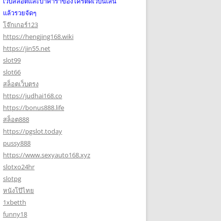
เว็บสล็อตและบาคาร่าของโครตดีเว็บนี้เล่น
แล้วรวยจัดๆ
โจ๊กเกอร์123
https://hengjing168.wiki
https://jin55.net
slot99
slot66
สล็อตเว็บตรง
https://judhai168.co
https://bonus888.life
สล็อต888
https://pgslot.today
pussy888
https://www.sexyauto168.xyz
slotxo24hr
slotpg
หนังโป๊ไทย
1xbetth
funny18