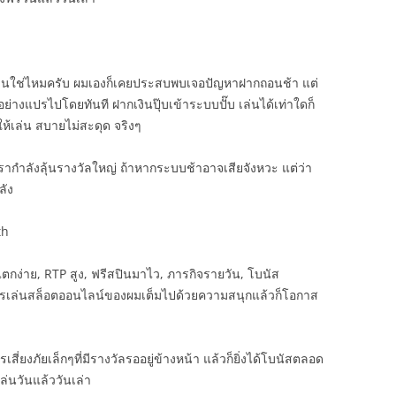
งเงินใช่ไหมครับ ผมเองก็เคยประสบพบเจอปัญหาฝากถอนช้า แต่
ย่างแปรไปโดยทันที ฝากเงินปุ๊บเข้าระบบปั๊บ เล่นได้เท่าใดก็
้เล่น สบายไม่สะดุด จริงๆ
วเรากำลังลุ้นรางวัลใหญ่ ถ้าหากระบบช้าอาจเสียจังหวะ แต่ว่า
ลัง
th
ตแตกง่าย, RTP สูง, ฟรีสปินมาไว, ภารกิจรายวัน, โบนัส
รเล่นสล็อตออนไลน์ของผมเต็มไปด้วยความสนุกแล้วก็โอกาส
สี่ยงภัยเล็กๆที่มีรางวัลรออยู่ข้างหน้า แล้วก็ยิ่งได้โบนัสตลอด
่นวันแล้ววันเล่า