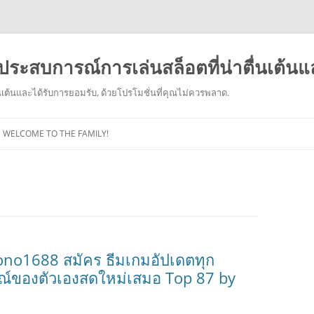
 ประสบการณ์การเล่นสล็อตที่น่าตื่นเต้น
เต้นและได้รับการยอมรับ, ด้วยโปรโมชั่นที่คุณไม่ควรพลาด.
ข้าม
ไป
WELCOME TO THE FAMILY!
ยัง
เนื้อหา
o1688 สมัคร ธีมเกมอัปเดตทุก
ษณ์ของตัวเองสดใหม่เสมอ Top 87 by