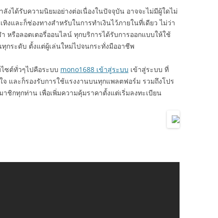
กำลังได้รับความนิยมอย่างต่อเนื่องในปัจจุบัน อาจจะไม่มีผู้ใดไม่
นเทิงและก็ช่องทางสำหรับในการทำเงินไว้ภายในที่เดียว ไม่ว่า
า หรือลอตเตอรี่ออนไลน์ ทุกบริการได้รับการออกแบบให้ใช้
กระดับ ตั้งแต่ผู้เล่นใหม่ไปจนกระทั่งมืออาชีพ
บไซต์ทั่วๆไปคือระบบ
mono1688 เข้าสู่ระบบ
เข้าสู่ระบบ ที่
ันใจ และก็รองรับการใช้แรงงานบนทุกแพลตฟอร์ม รวมถึงโปร
ชิกทุกท่าน เพื่อเพิ่มความคุ้มราคาตั้งแต่เริ่มลงทะเบียน