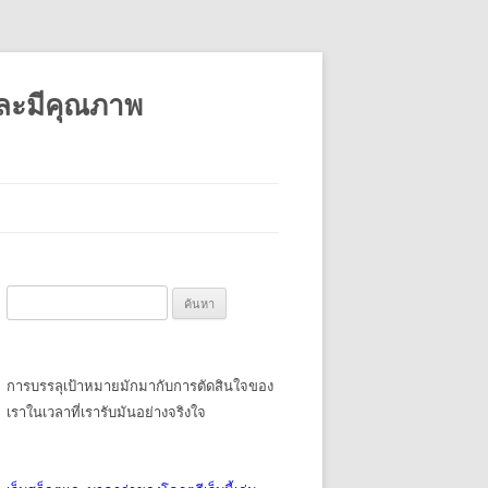
และมีคุณภาพ
ค้นหา
สำหรับ:
การบรรลุเป้าหมายมักมากับการตัดสินใจของ
เราในเวลาที่เรารับมันอย่างจริงใจ