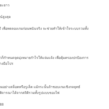
ะยะยาว
์สูงสุด
รี เพื่อทดลองเกมก่อนพนันจริง จะช่วยทำให้เข้าใจระบบรวมทั้ง
็กำหนดจุดมุ่งหมายกำไรให้แจ่มแจ้ง เพื่อคุ้มครองปกป้องการ
างมือโปร
มอย่างสล็อตหรือรูเล็ต แม้กระนั้นถ้าชอบเกมเชิงกลยุทธ์
ิจารณาได้จากสถิติรวมทั้งรูปแบบของไพ่
88