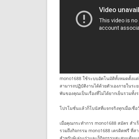
mono1688 ใช้ระบบอัตโนมัติทั้งหมดตั้งแต
สามารถปฏิบัติงานได้ด้วยตัวเองภายในระยะ
พันของคุณเป็นเรื่องที่ไม่ได้ยากเย็นรวมทั้ง
โปรโมชั่นแล้วก็โบนัสที่แจกจริงทุกเมื่อเชื่อ
เมื่อคุณกระทำการ mono1688 สมัคร สำเร็จ
รวมถึงกิจกรรม mono1688 เครดิตฟรี ที่สา
สำหรับผู้เล่นเก่าและก็กิจกรรมสะสมแต้มแลก