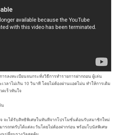
่การลงทะเบียนจนกระทั่งวิธีการทำรายการฝากถอน ผู้เล่น
เวลาไม่เกิน 10 วินาที โดยไม่ต้องผ่านแอดไม่น ทำให้การเดิม
รวดเร็วทันใจ
วัน
 จะได้รับสิทธิพิเศษในทันทีจากโปรโมชั่นต้อนรับสมาชิกใหม่
มารถกดรับได้แต่ละวันโดยไม่ต้องฝากก่อน พร้อมโบนัสพิเศษ
เปลี่ยนรางวัลสุดคุ้ม