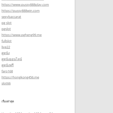
https://www.pussy888play.com
https://pussy888win.com
sexybaccarat
pg slot
pgslot
https://www.pgheng99.me
fullslot
live22
ดูหนัง
ดูหนังออนไลน์
ดูหนังฟรี
faro168
https://hongkong456.me
slot66
เรื่องล่าสุด