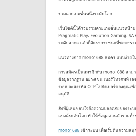
รวมค่ายเกมชั้นหนึ่งระดับโลก
เว็บไซต์นี้ได้รวบรวมค่ายเกมชั้นแนวหน้าม
Pragmatic Play, Evolution Gaming, SA 
ระดับสากล แล้วก็อัตราการชนะที่ชอบธรรม 
แนวทางการ mono1688 สมัคร แบบง่ายในไม
การสมัครเป็นสมาชิกกับ mono1688 สามาร
ข้อมูลรากฐาน อย่างเช่น เบอร์โทรศัพท์ เล
ระบบจะส่งรหัส OTP ไปยังเบอร์ของคุณเพื่
อนุมัติ
สิ่งที่ผู้เล่นชอบใจคือความปลอดภัยของระ
แบงค์ระดับโลก ทำให้ข้อมูลส่วนตัวรวมทั้ง
mono1688
เข้าระบบ เพื่อเริ่มต้นความสนุ