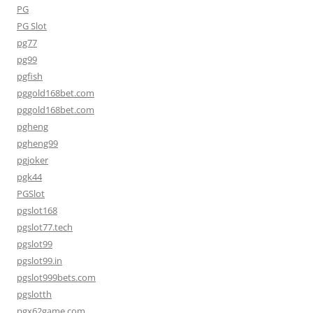
PG
PG Slot
pg77
pg99
pgfish
pggold168bet.com
pggold168bet.com
pgheng
pgheng99
pgjoker
pgk44
PGSlot
pgslot168
pgslot77.tech
pgslot99
pgslot99.in
pgslot999bets.com
pgslotth
pgx62game.com