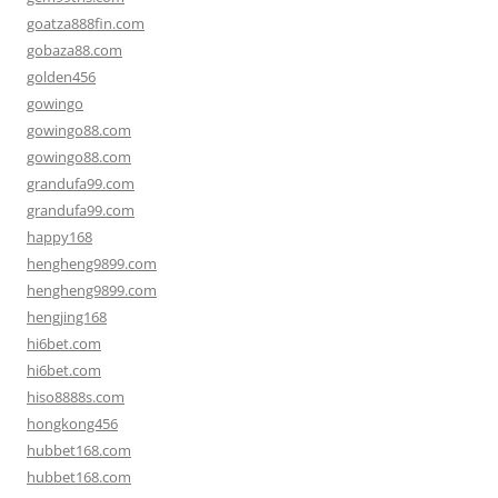
goatza888fin.com
gobaza88.com
golden456
gowingo
gowingo88.com
gowingo88.com
grandufa99.com
grandufa99.com
happy168
hengheng9899.com
hengheng9899.com
hengjing168
hi6bet.com
hi6bet.com
hiso8888s.com
hongkong456
hubbet168.com
hubbet168.com