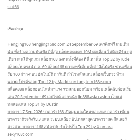
slot66
เรื่องล่าสุด
Hengjing168 hengjing168d.com 24 September 69 เครดิตฟรี เกมเดิม
พัน ที่สร้างความบันเทิง ดีที่สุด แจ็คพอตแตก 10M ต่อเดือน ไม่ติดเทิร์น ยูส
เดียว เล่นได้ทุกเกม สล็อต168 ลงทุนทั้งที่ต้อง ที่นี่เท่านั้น Top 32 by Jude
สล็อตเว็บตรง 4 ก.ค. 69 สล็อต168 ความพรีเมียมที่เข้าถึงได้จริง ชวนเพื่อน
รับ 100 ฝาก-ถอน อัตโนมัติ การันตี กำไรหลักแสน สล็อตเว็บตรง ห้าม
พลาด โปรดีรออยู่ Top 12 by Maddison tangtem168e.com
สล็อต888 สล็อตออนไลน์มาแรง รวมเกมยอดนิยม พร้อมเคล็ดลับก่อนเริ่ม
เล่น 20 September 69 เวปไซต์ แจกหนัก Jin888.asia casino เว็บแม่
ทดลองเล่น Top 31 by Dustin
บาคาร่า 7 Sep 2026 บาคาร่า168 เปิดมุมมองใหม่ของเกมบาคาร่า เซียน
บาคาร่าตัวจริงรับ 3 แสน ระบบเสถียร อัปเดตล่าสุด บาคาร่าสด ดีลเลอร์
สาวสวย บาคาร่า168 สมัครปุ๊บ รับโปรปั๊บ Top 29 by Xiomara
sexy168c.com