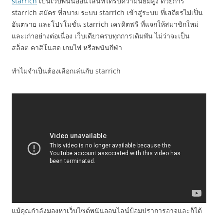
starrich
เป็นเว็บพนันออนไลน์ที่ได้รับความนิยมสูง ด้วยการ
starrich สมัคร ที่สบาย ระบบ starrich เข้าสู่ระบบ ที่เสถียรไม่เป็น
อันตราย และโปรโมชั่น starrich เครดิตฟรี ที่แจกให้สมาชิกใหม่
และเก่าอย่างต่อเนื่อง เว็บเดียวครบทุกการเดิมพัน ไม่ว่าจะเป็น
สล็อต คาสิโนสด เกมไพ่ หรือพนันกีฬา
ทำไมจำเป็นต้องเลือกเล่นกับ starrich
แม้คุณกำลังมองหาเว็บไซต์พนันออนไลน์ป้อมปราการอาจและก็ได้