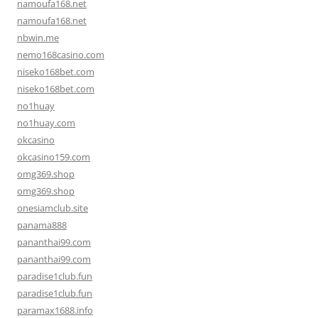
namoufa168.net
namoufa168.net
nbwin.me
nemo168casino.com
niseko168bet.com
niseko168bet.com
no1huay
no1huay.com
okcasino
okcasino159.com
omg369.shop
omg369.shop
onesiamclub.site
panama888
pananthai99.com
pananthai99.com
paradise1club.fun
paradise1club.fun
paramax1688.info