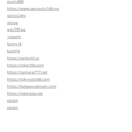
pussy888
https://www.sexyauto168.xyz
slotxo24hr
slotpg
หนังโป๊ไทย
1xbetth
funny18
kiss918
https://pgslotth.io
https://joker356.com
https://samurai777.net
https://tokyoslot88.com
https://betwayvietnam.com
https://jokerasia.net
pgslot
pgslot