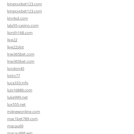
kingxxxbet123.com
kingxxxbet123.com
ktv4sd.com
lala55-casino.com
lionth168.com
live22
live22slot
lnw365bet.com
lnw365bet.com
london45
lotto77
luca333.info
luis16888.com
luke999.net
lux555.net
m4newonline.com
mac1bet789.com
macau69
macau888.win