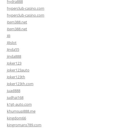
hydra888
hyperclub-casino.com
hyperclub-casino.com
item388.net
item388.net
Jili
Jilislot
Jinda55
jinda888
Joker123
joker123auto
Joker123th
Joker123th.com
juad888
judhai168
k1gt-auto.com
khumsup888.me
kingdom66
kingromans789.com