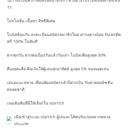
ไม่ว่าจะเป็นพวกใหม่หรือสมาชิกเก่า ตัวอย่างโปรโมชั่นหลัก ดังเช่น
ว่า:
โปรโมชั่น เนื้อหา สิทธิพิเศษ
โบนัสต้อนรับ ลงทะเบียนสมัครสมาชิกใหม่ ฝากอย่างน้อย รับเครดิต
ฟรี 100% ในทันที
ฝากทุกวัน ฝากต่อเนื่องวันแล้ววันเล่า โบนัสเพิ่มสูงสุด 50%
คืนยอดเสีย คืนเงินให้ผู้เล่นทุกอาทิตย์ สูงสุด 5% ของยอดเล่น
เสนอแนะสหาย เพื่อนพ้องสมัครแล้วก็ฝากเงิน รับค่าคอมมิชชั่น
ตลอดชาติ
เกมเดิมพันที่มีให้เลือกใน starrich
เมื่อเข้าสู่ระบบ starrich ผู้เล่นจะได้พบกับเกมหลากหลาย
ประเภท: