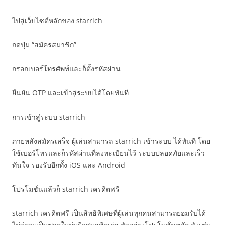
ไปสู่เว็บไซต์หลักของ starrich
กดปุ่ม “สมัครสมาชิก”
กรอกเบอร์โทรศัพท์และก็ตั้งรหัสผ่าน
ยืนยัน OTP และเข้าสู่ระบบได้โดยทันที
การเข้าสู่ระบบ starrich
ภายหลังสมัครเสร็จ ผู้เล่นสามารถ starrich เข้าระบบ ได้ทันที โดย
ใช้เบอร์โทรและก็รหัสผ่านที่ลงทะเบียนไว้ ระบบปลอดภัยและเร็ว
ทันใจ รองรับอีกทั้ง iOS และ Android
โปรโมชั่นแล้วก็ starrich เครดิตฟรี
starrich เครดิตฟรี เป็นสิทธิพิเศษที่ผู้เล่นทุกคนสามารถยอมรับได้