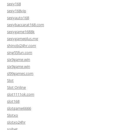
sexy168
sexy168vip
sexyauto168
sexybaccarat168.com
sexygame1688k
sexygameplus.me
shinobi24hr.com
sing55fun.com
six9game.win
six9game.win
sl99games.com
Slot
Slot Online
slot1111ok.com
slot168
slotgame6666
Slotxo
slotxo24hr
soibet