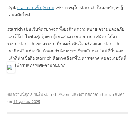
สรุป:
starrich เข้าสู่ระบบ
เพราะเหตุใด starrich ถึงตอบปัญหาผู้
เล่นสมัยใหม่
starrich เป็นเว็บที่ครบวงจร ทั้งยังด้านความสบาย ความปลอดภัย
และก็โปรโมชั่นสุดคุ้มค่า ผู้เล่นสามารถ starrich สมัคร ได้ง่าย
ระบบ starrich เข้าสู่ระบบ ที่รวดเร็วทันใจ พร้อมแจก starrich
เครดิตฟรี แต่ละวัน ถ้าคุณกำลังมองหาเว็บพนันออนไลน์ที่มั่นคงจะ
แล้วก็น่าเชื่อถือ starrich คือทางเลือกที่ไม่ควรพลาด สมัครเลยวันนี้
เพื่อรับสิทธิพิเศษจำนวนมาก!
…
ข้อความนี้ถูกเขียนใน
starrich99.com
และติดป้ายกำกับ
starrich สมัคร
บน
11 ตุลาคม 2025