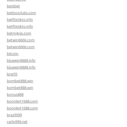
bestbet
betboxclubs.com
betflixtikto.info
betflixtikto.info
betm4vip.com
betwin6666.com
betwin6666.com
bitcoin
bluewin8888.info
bluewin8888.info
bng55
bombet888.win
bombet888.win
bonus888
boonlert1688.com
boonlert1688.com
brazil999
carlo999.net