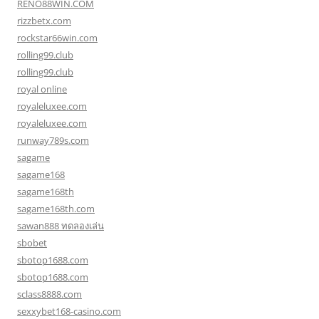
RENO88WIN.COM
rizzbetx.com
rockstar66win.com
rolling99.club
rolling99.club
royal online
royaleluxee.com
royaleluxee.com
runway789s.com
sagame
sagame168
sagame168th
sagame168th.com
sawan888 ทดลองเล่น
sbobet
sbotop1688.com
sbotop1688.com
sclass8888.com
sexxybet168-casino.com