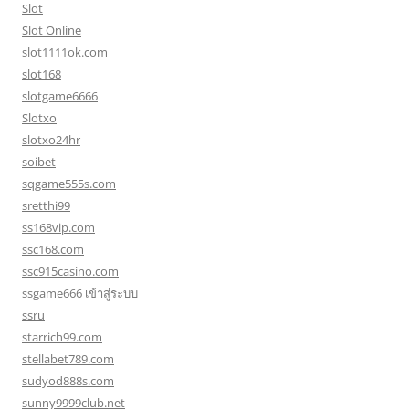
Slot
Slot Online
slot1111ok.com
slot168
slotgame6666
Slotxo
slotxo24hr
soibet
sqgame555s.com
sretthi99
ss168vip.com
ssc168.com
ssc915casino.com
ssgame666 เข้าสู่ระบบ
ssru
starrich99.com
stellabet789.com
sudyod888s.com
sunny9999club.net