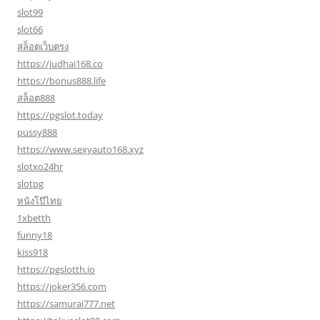
slot99
slot66
สล็อตเว็บตรง
https://judhai168.co
https://bonus888.life
สล็อต888
https://pgslot.today
pussy888
https://www.sexyauto168.xyz
slotxo24hr
slotpg
หนังโป๊ไทย
1xbetth
funny18
kiss918
https://pgslotth.io
https://joker356.com
https://samurai777.net