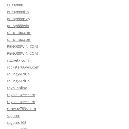
Pussy888
pussy888fun
pussy888play
pussy888win
ramclubx.com
ramclubx.com
RENO88WIN.COM
RENO88WIN.COM
rizzbetx.com
rockstar66win.com
rolling99.club
rolling99.club
royal online
royaleluxee.com
royaleluxee.com
runway789s.com
sagame
sagame168