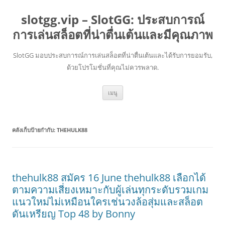
slotgg.vip – SlotGG: ประสบการณ์
การเล่นสล็อตที่น่าตื่นเต้นและมีคุณภาพ
SlotGG มอบประสบการณ์การเล่นสล็อตที่น่าตื่นเต้นและได้รับการยอมรับ,
ด้วยโปรโมชั่นที่คุณไม่ควรพลาด.
ข้าม
เมนู
ไป
ยัง
เนื้อหา
คลังเก็บป้ายกำกับ:
THEHULK88
thehulk88 สมัคร 16 June thehulk88 เลือกได้
ตามความเสี่ยงเหมาะกับผู้เล่นทุกระดับรวมเกม
แนวใหม่ไม่เหมือนใครเช่นวงล้อสุ่มและสล็อต
ดันเหรียญ Top 48 by Bonny