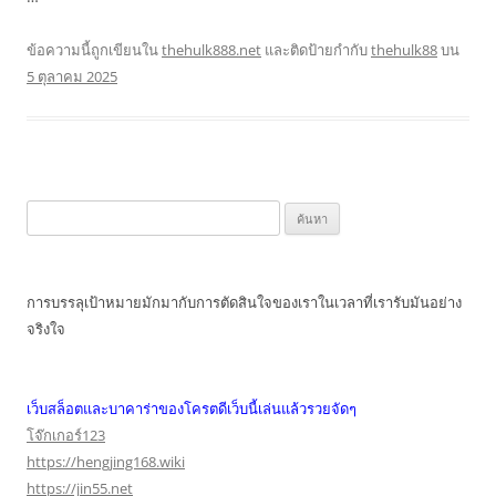
ข้อความนี้ถูกเขียนใน
thehulk888.net
และติดป้ายกำกับ
thehulk88
บน
5 ตุลาคม 2025
ค้นหา
สำหรับ:
การบรรลุเป้าหมายมักมากับการตัดสินใจของเราในเวลาที่เรารับมันอย่าง
จริงใจ
เว็บสล็อตและบาคาร่าของโครตดีเว็บนี้เล่นแล้วรวยจัดๆ
โจ๊กเกอร์123
https://hengjing168.wiki
https://jin55.net