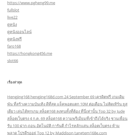
https://www.pgheng99.me
fullslot
live22
ดูหนัง
ดูหนังออนไลน์
ดูหนังฟรี
faro168
https://hongkong456.me
slot66
เรื่องล่าสุด
Hengjing168 hengjing168d.com 24 September 69 เครดิตฟรี เกมเดิม
พัน ที่สร้างความบันเทิง ดีที่สุด แจ็คพอตแตก 10M ต่อเดือน ไม่ติดเทิร์น ยูส
เดียว เล่นได้ทุกเกม สล็อต168 ลงทุนทั้งที่ต้อง ที่นี่เท่านั้น Top 32 by Jude
สล็อตเว็บตรง 4 ก.ค. 69 สล็อต168 ความพรีเมียมที่เข้าถึงได้จริง ชวนเพื่อน
รับ 100 ฝาก-ถอน อัตโนมัติ การันตี กำไรหลักแสน สล็อตเว็บตรง ห้าม
พลาด โปรดีรออยู่ Top 12 by Maddison tangtem168e.com