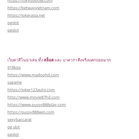
https://tokyoslot88.com
https://betwayvietnam.com
https://jokerasia.net
pgslot
pgslot
เว็บคาสิโนน่าเล่น ทั้ง
สล็อต
และ
บาคาร่า
ตึงจริงแตกบ่อยมาก
918kiss
https://www.madoohd.com
sagame
https://joker123auto.com
http://www.movie87hd.com
https://www.pussy888play.com
https://pussy888win.com
sexybaccarat
pg slot
pgslot