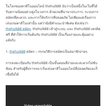
ในโลกของคาสิโนออนไลน์ thehulk88 นับว่าเป็นหนึ่งในเว็บที่ได้
รับความนิยมอย่างสูงในวงการ ด้วยเกมที่นานาประการ, ระบบการ
สมัครที่สะดวก, และการให้บริการที่ปลอดภัย ไม่เพียงแค่เรื่องการ
เล่นเกมคาสิโนเท่านั้น แต่ว่ายังมีคำแนะนำพิเศษ ดังเช่นว่า
thehulk88 สมัคร
, thehulk88 เข้าสู่ระบบ, และ thehulk88 เครดิต
ฟรี ที่ทำให้การเริ่มต้นกับ thehulk88 เป็นเรื่องง่ายและคุ้มอย่าง
แท้จริง
1.
thehulk88
สมัคร – กรรมวิธีการสมัครเป็นสมาชิกง่ายๆ
การลงทะเบียนกับ thehulk88 เป็นขั้นตอนที่ง่ายและสะดวกไม่ซับ
ซ้อน สำหรับผู้ที่ปรารถนาเริ่มเล่นคาสิโนออนไลน์ที่ปลอดภัยและก็
เชื่อถือได้