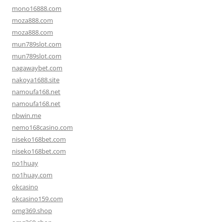
mono16888.com
moza888.com
moza888.com
mun789slot.com
mun789slot.com
nagawaybet.com
nakoya1688.site
namoufa168.net
namoufa168.net
nbwin.me
nemo168casino.com
niseko168bet.com
niseko168bet.com
no1huay
no1huay.com
okcasino
okcasino159.com
omg369.shop