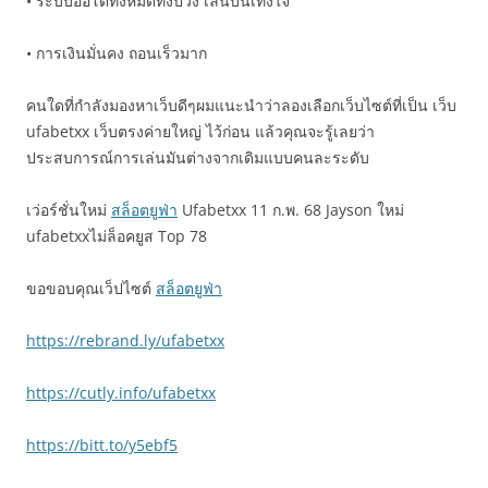
• ระบบออโต้ทั้งหมดทั้งปวง เล่นบันเทิงใจ
• การเงินมั่นคง ถอนเร็วมาก
คนใดที่กำลังมองหาเว็บดีๆผมแนะนำว่าลองเลือกเว็บไซต์ที่เป็น เว็บ
ufabetxx เว็บตรงค่ายใหญ่ ไว้ก่อน แล้วคุณจะรู้เลยว่า
ประสบการณ์การเล่นมันต่างจากเดิมแบบคนละระดับ
เว่อร์ชั่นใหม่
สล็อตยูฟ่า
Ufabetxx 11 ก.พ. 68 Jayson ใหม่
ufabetxxไม่ล็อคยูส Top 78
ขอขอบคุณเว็ปไซต์
สล็อตยูฟ่า
https://rebrand.ly/ufabetxx
https://cutly.info/ufabetxx
https://bitt.to/y5ebf5