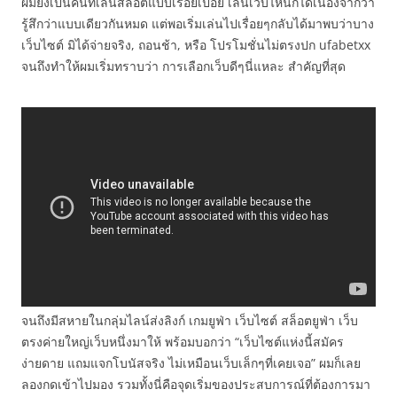
ผมยังเป็นคนที่เล่นสล็อตแบบเรื่อยเปื่อย เล่นเว็บไหนก็ได้เนื่องจากว่า
รู้สึกว่าแบบเดียวกันหมด แต่พอเริ่มเล่นไปเรื่อยๆกลับได้มาพบว่าบาง
เว็บไซต์ มิได้จ่ายจริง, ถอนช้า, หรือ โปรโมชั่นไม่ตรงปก ufabetxx
จนถึงทำให้ผมเริ่มทราบว่า การเลือกเว็บดีๆนี่แหละ สำคัญที่สุด
จนถึงมีสหายในกลุ่มไลน์ส่งลิงก์ เกมยูฟ่า เว็บไซต์ สล็อตยูฟ่า เว็บ
ตรงค่ายใหญ่เว็บหนึ่งมาให้ พร้อมบอกว่า “เว็บไซต์แห่งนี้สมัคร
ง่ายดาย แถมแจกโบนัสจริง ไม่เหมือนเว็บเล็กๆที่เคยเจอ” ผมก็เลย
ลองกดเข้าไปมอง รวมทั้งนี่คือจุดเริ่มของประสบการณ์ที่ต้องการมา