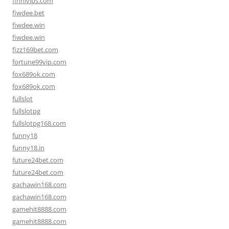
finnivips.com
fiwdee.bet
fiwdee.win
fiwdee.win
fizz169bet.com
fortune99vip.com
fox689ok.com
fox689ok.com
fullslot
fullslotpg
fullslotpg168.com
funny18
funny18.in
future24bet.com
future24bet.com
gachawin168.com
gachawin168.com
gamehit8888.com
gamehit8888.com