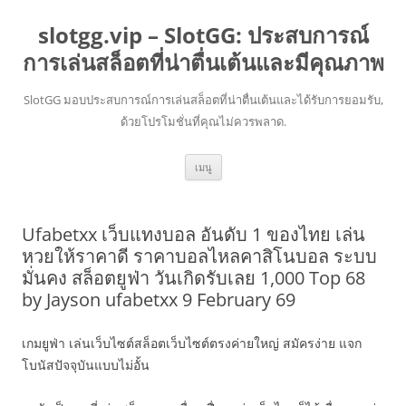
slotgg.vip – SlotGG: ประสบการณ์
การเล่นสล็อตที่น่าตื่นเต้นและมีคุณภาพ
SlotGG มอบประสบการณ์การเล่นสล็อตที่น่าตื่นเต้นและได้รับการยอมรับ,
ด้วยโปรโมชั่นที่คุณไม่ควรพลาด.
ข้าม
เมนู
ไป
ยัง
เนื้อหา
Ufabetxx เว็บแทงบอล อันดับ 1 ของไทย เล่น
หวยให้ราคาดี ราคาบอลไหลคาสิโนบอล ระบบ
มั่นคง สล็อตยูฟ่า วันเกิดรับเลย 1,000 Top 68
by Jayson ufabetxx 9 February 69
เกมยูฟ่า เล่นเว็บไซต์สล็อตเว็บไซต์ตรงค่ายใหญ่ สมัครง่าย แจก
โบนัสปัจจุบันแบบไม่อั้น