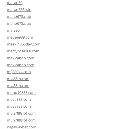
macau69
macau888.win
mario678.club
mario678.club
mars95
medee989.com
meekin365day.com
mercyrosa168.com
mexicanoo.com
mexicanoo.com
mfj889xx.com
mia88th.com
mia88th.com
mono16888.com
moza888.com
moza888.com
mun789slot.com
mun789slot.com
nagawaybet.com