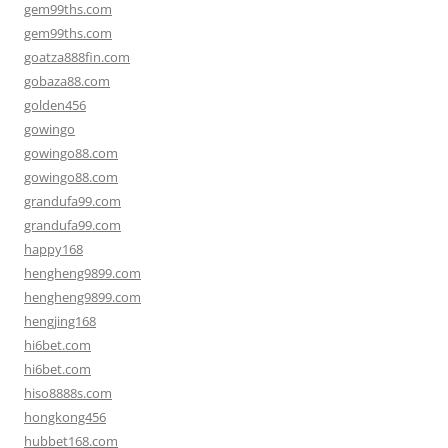
gem99ths.com
gem99ths.com
goatza888fin.com
gobaza88.com
golden456
gowingo
gowingo88.com
gowingo88.com
grandufa99.com
grandufa99.com
happy168
hengheng9899.com
hengheng9899.com
hengjing168
hi6bet.com
hi6bet.com
hiso8888s.com
hongkong456
hubbet168.com