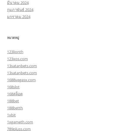
มีนาคม 2024
กุมภาพันธ์ 2024
มกราคม 2024
หมวดหมู่
123lionth
123xos.com
13satanbets.com
13satanbets.com
1688vegasx.com
168slot
168สล็อต
188bet
188betth
1xbit
1xgameth.com
789pluss.com