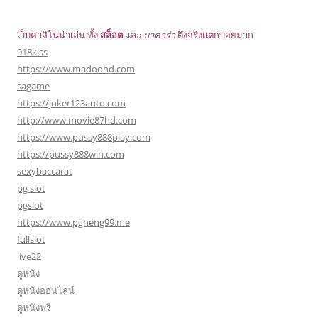
เว็บคาสิโนน่าเล่น ทั้ง
สล็อต
และ
บาคาร่า
ตึงจริงแตกบ่อยมาก
918kiss
https://www.madoohd.com
sagame
https://joker123auto.com
http://www.movie87hd.com
https://www.pussy888play.com
https://pussy888win.com
sexybaccarat
pg slot
pgslot
https://www.pgheng99.me
fullslot
live22
ดูหนัง
ดูหนังออนไลน์
ดูหนังฟรี