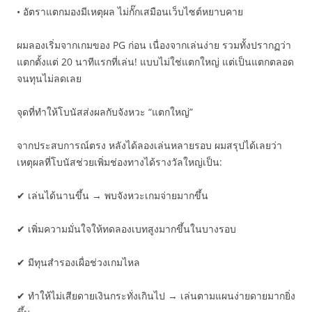
• อัตราแตกมองมีเหตุผล ไม่กั๊กเสมือนเว็บไซต์หยาบคาย
ผมลองเริ่มจากเกมของ PG ก่อน เนื่องจากเล่นง่าย รวมทั้งปรากฏว่า
แตกตั้งแต่ 20 นาทีแรกที่เล่น! แบบไม่ใช่แตกใหญ่ แต่เป็นแตกตลอด
จนทุนไม่ลดเลย
จุดที่ทำให้โบนัสส่งผลกับจังหวะ “แตกใหญ่”
จากประสบการณ์ตรง หลังได้ลองเล่นหลายรอบ ผมสรุปได้เลยว่า
เหตุผลที่โบนัสช่วยเพิ่มช่องทางได้รางวัลใหญ่เป็น:
✔ เล่นได้นานขึ้น → พบจังหวะเกมจ่ายมากขึ้น
✔ เพิ่มความมั่นใจให้ทดลองเบทสูงมากขึ้นในบางรอบ
✔ มีทุนสำรองเผื่อช่วงเกมไหล
✔ ทำให้ไม่เสียดายเงินกระทั่งเกินไป → เล่นตามแผนง่ายดายมากยิ่ง