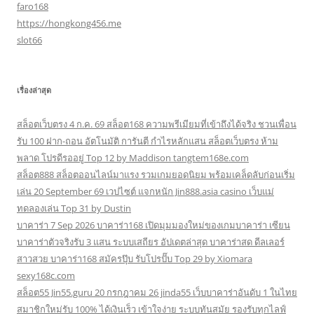
faro168
https://hongkong456.me
slot66
เรื่องล่าสุด
สล็อตเว็บตรง 4 ก.ค. 69 สล็อต168 ความพรีเมียมที่เข้าถึงได้จริง ชวนเพื่อน
รับ 100 ฝาก-ถอน อัตโนมัติ การันตี กำไรหลักแสน สล็อตเว็บตรง ห้าม
พลาด โปรดีรออยู่ Top 12 by Maddison tangtem168e.com
สล็อต888 สล็อตออนไลน์มาแรง รวมเกมยอดนิยม พร้อมเคล็ดลับก่อนเริ่ม
เล่น 20 September 69 เวปไซต์ แจกหนัก Jin888.asia casino เว็บแม่
ทดลองเล่น Top 31 by Dustin
บาคาร่า 7 Sep 2026 บาคาร่า168 เปิดมุมมองใหม่ของเกมบาคาร่า เซียน
บาคาร่าตัวจริงรับ 3 แสน ระบบเสถียร อัปเดตล่าสุด บาคาร่าสด ดีลเลอร์
สาวสวย บาคาร่า168 สมัครปุ๊บ รับโปรปั๊บ Top 29 by Xiomara
sexy168c.com
สล็อต55 Jin55.guru 20 กรกฎาคม 26 jinda55 เว็บบาคาร่าอันดับ 1 ในไทย
สมาชิกใหม่รับ 100% ได้เงินเร็ว เข้าใจง่าย ระบบทันสมัย รองรับทุกไลฟ์