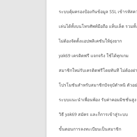
ระบบคุ้มครองป้องกันข้อมูล SSL เข้ารหัส
เล่นได้ทั้งบนโทรศัพท์มือถือ แท็บเล็ต รวมทั
ไม่ต้องจัดตั้งแอปพลิเคชันให้ยุ่งยาก
yak69 เครดิตฟรี แจกจริง ใช้ได้ทุกเกม
สมาชิกใหม่รับเครดิตฟรีโดยทันที ไม่ต้องฝ
โปรโมชันสำหรับสมาชิกปัจจุบัตำหนิ ตัวอย่า
ระบบแนะนำเพื่อนพ้อง รับค่าคอมมิชชั่นสูง
วิธี yak69 สมัคร และก็การเข้าสู่ระบบ
ขั้นตอนการลงทะเบียนเป็นสมาชิก