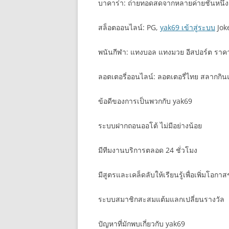
บาคาร่า: ถ่ายทอดสดจากหลายค่ายชั้นหนึ่
สล็อตออนไลน์: PG,
yak69 เข้าสู่ระบบ
Joke
พนันกีฬา: แทงบอล แทงมวย อีสปอร์ต ราคา
ลอตเตอรี่ออนไลน์: ลอตเตอรี่ไทย สลากกินแบ
ข้อดีของการเป็นพวกกับ yak69
ระบบฝากถอนออโต้ ไม่มีอย่างน้อย
มีทีมงานบริการตลอด 24 ชั่วโมง
มีสูตรและเคล็ดลับให้เรียนรู้เพื่อเพิ่มโอกา
ระบบสมาชิกสะสมแต้มแลกเปลี่ยนรางวัล
ปัญหาที่มักพบเกี่ยวกับ yak69