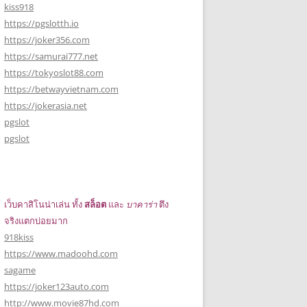
kiss918
https://pgslotth.io
https://joker356.com
https://samurai777.net
https://tokyoslot88.com
https://betwayvietnam.com
https://jokerasia.net
pgslot
pgslot
เว็บคาสิโนน่าเล่น ทั้ง
สล็อต
และ
บาคาร่า
ตึง
จริงแตกบ่อยมาก
918kiss
https://www.madoohd.com
sagame
https://joker123auto.com
http://www.movie87hd.com