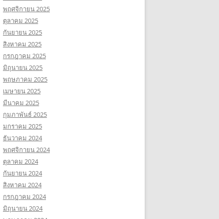
พฤศจิกายน 2025
ตุลาคม 2025
กันยายน 2025
สิงหาคม 2025
กรกฎาคม 2025
มิถุนายน 2025
พฤษภาคม 2025
เมษายน 2025
มีนาคม 2025
กุมภาพันธ์ 2025
มกราคม 2025
ธันวาคม 2024
พฤศจิกายน 2024
ตุลาคม 2024
กันยายน 2024
สิงหาคม 2024
กรกฎาคม 2024
มิถุนายน 2024