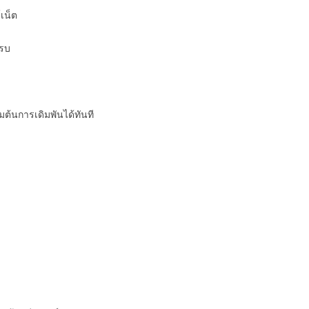
์เน็ต
ครบ
มต้นการเดิมพันได้ทันที