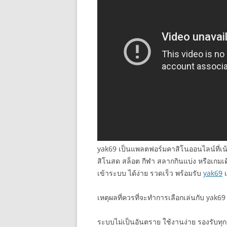
yak69 เป็นแพลตฟอร์มคาสิโนออนไลน์ที่เน
สิโนสด สล็อต กีฬา สลากกินแบ่ง หรือเกมเด
เข้าระบบ ได้ง่าย รวดเร็ว พร้อมรับ
yak69
เ
เหตุผลที่ควรที่จะทำการเลือกเล่นกับ yak69
ระบบไม่เป็นอันตราย ใช้งานง่าย รองรับทุก