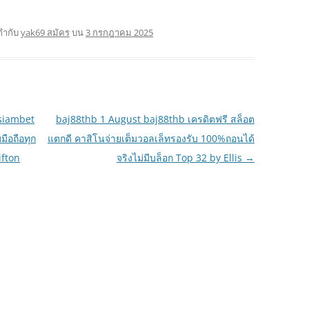
กำกับ
yak69 สมัคร
บน
3 กรกฎาคม 2025
siambet
baj88thb 1 August baj88thb เครดิตฟรี สล็อต
มือถือทุก
แตกดี คาสิโนจ่ายเต็มวอลเล็ทรองรับ 100%ถอนได้
ifton
จริงไม่มีบล็อก Top 32 by Ellis
→