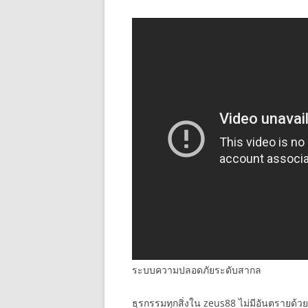
ระบบความปลอดภัยระดับสากล
ธุรกรรมทุกสิ่งใน zeus88 ไม่มีอันตรายด้ว