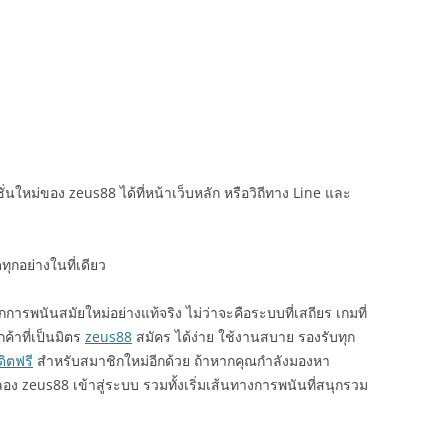
หม่ของ zeus88 ได้ที่หน้าเว็บหลัก หรือวิถีทาง Line และ
ุกอย่างในที่เดียว
ารพนันสมัยใหม่อย่างแท้จริง ไม่ว่าจะคือระบบที่เสถียร เกมที่
ค้าที่เป็นมิตร
zeus88
สมัคร ได้ง่าย ใช้งานสบาย รองรับทุก
ิตฟรี
สำหรับสมาชิกใหม่อีกด้วย ถ้าหากคุณกำลังมองหา
ลอง zeus88 เข้าสู่ระบบ รวมทั้งเริ่มเส้นทางการพนันที่สนุกรวม