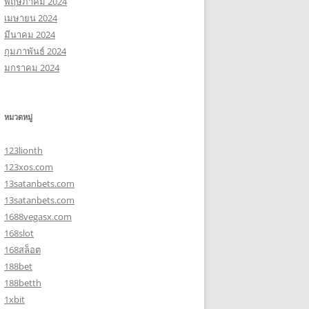
พฤษภาคม 2024
เมษายน 2024
มีนาคม 2024
กุมภาพันธ์ 2024
มกราคม 2024
หมวดหมู่
123lionth
123xos.com
13satanbets.com
13satanbets.com
1688vegasx.com
168slot
168สล็อต
188bet
188betth
1xbit