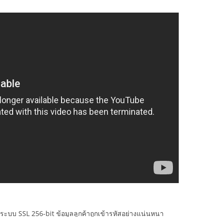
ยระบบ SSL 256-bit ข้อมูลลูกค้าถูกเข้ารหัสอย่างแน่นหนา