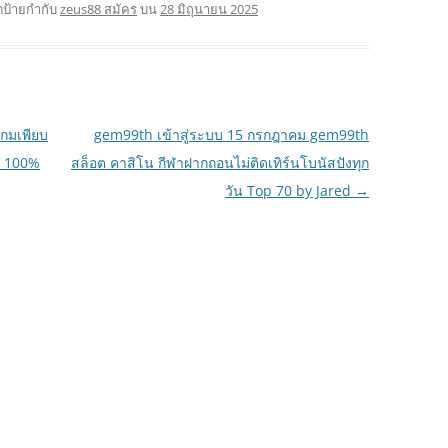
ดป้ายกำกับ
zeus88 สมัคร
บน
28 มิถุนายน 2025
กมเพียบ
gem99th เข้าสู่ระบบ 15 กรกฎาคม gem99th
ร์ 100%
สล็อต คาสิโน กีฬาฝากถอนไม่ติดเทิร์นโบนัสปังทุก
วัน Top 70 by Jared
→