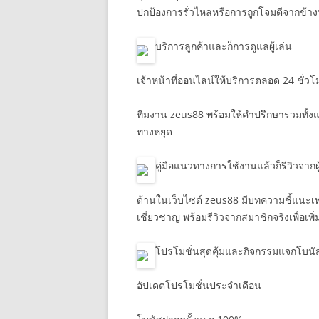
ปกป้องการรั่วไหลหรือการถูกโจมตีจากข้า
บริการลูกค้าและก็การดูแลผู้เล่น
เจ้าหน้าที่ออนไลน์ให้บริการตลอด 24 ชั่วโ
ทีมงาน zeus88 พร้อมให้คำปรึกษารวมทั้งแก้ไ
ทางหยุด
คู่มือแนวทางการใช้งานแล้วก็รีวิวจากผู
ด้านในเว็บไซต์ zeus88 มีบทความชี้แนะเทคน
เชี่ยวชาญ พร้อมรีวิวจากสมาชิกจริงเพื่อเพิ่
โปรโมชั่นสุดคุ้มและกิจกรรมแจกโบนั
อัปเดตโปรโมชั่นประจำเดือน