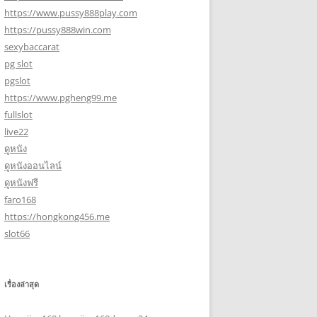
https://www.pussy888play.com
https://pussy888win.com
sexybaccarat
pg slot
pgslot
https://www.pgheng99.me
fullslot
live22
ดูหนัง
ดูหนังออนไลน์
ดูหนังฟรี
faro168
https://hongkong456.me
slot66
เรื่องล่าสุด