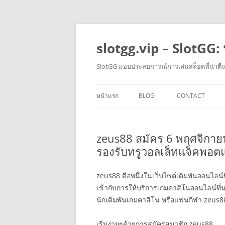
slotgg.vip – SlotGG:
SlotGG มอบประสบการณ์การเล่นสล็อตที่น่าตื่น
หน้าแรก
BLOG
CONTACT
zeus88 สมัคร 6 พฤศจิกาย
รองรับทรูวอลเล็ทแจ็คพอต
zeus88 คือหนึ่งในเว็บไซต์เดิมพันออนไลน์ท
เข้ากับการให้บริการเกมคาสิโนออนไลน์ที่น
นักเดิมพันเกมคาสิโน หรือแฟนกีฬา zeus88
เริ่มง่ายๆด้วยการสมัครสมาชิก zeus88