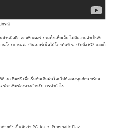
ุปกรณ์
่านมือถือ คอมพิวเตอร์ รวมทั้งแท็บเล็ต ไม่มีความจำเป็นที่
นโปรแกรมท่องอินเตอร์เน็ตได้โดยทันที รองรับทั้ง iOS และก็
8 เครดิตฟรี เพื่อเริ่มต้นเดิมพันโดยไม่ต้องลงทุนก่อน พร้อม
ือน ช่วยเพิ่มช่องทางสำหรับการทำกำไร
่ายดัง เป็นต้นว่า PG, Joker, Pragmatic Play