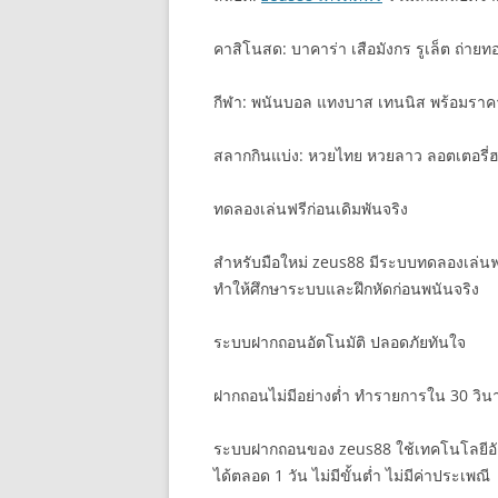
คาสิโนสด: บาคาร่า เสือมังกร รูเล็ต ถ่าย
กีฬา: พนันบอล แทงบาส เทนนิส พร้อมราคาน
สลากกินแบ่ง: หวยไทย หวยลาว ลอตเตอรี่
ทดลองเล่นฟรีก่อนเดิมพันจริง
สำหรับมือใหม่ zeus88 มีระบบทดลองเล่นฟร
ทำให้ศึกษาระบบและฝึกหัดก่อนพนันจริง
ระบบฝากถอนอัตโนมัติ ปลอดภัยทันใจ
ฝากถอนไม่มีอย่างต่ำ ทำรายการใน 30 วินา
ระบบฝากถอนของ zeus88 ใช้เทคโนโลยีอัต
ได้ตลอด 1 วัน ไม่มีขั้นต่ำ ไม่มีค่าประเพณี