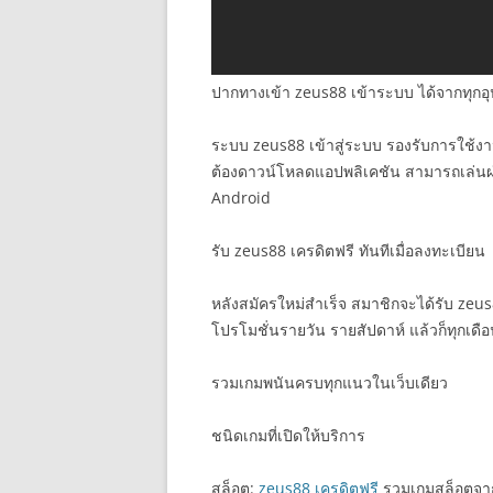
ปากทางเข้า zeus88 เข้าระบบ ได้จากทุกอ
ระบบ zeus88 เข้าสู่ระบบ รองรับการใช้งานผ
ต้องดาวน์โหลดแอปพลิเคชัน สามารถเล่นผ่า
Android
รับ zeus88 เครดิตฟรี ทันทีเมื่อลงทะเบียน
หลังสมัครใหม่สำเร็จ สมาชิกจะได้รับ zeus8
โปรโมชั่นรายวัน รายสัปดาห์ แล้วก็ทุกเด
รวมเกมพนันครบทุกแนวในเว็บเดียว
ชนิดเกมที่เปิดให้บริการ
สล็อต:
zeus88 เครดิตฟรี
รวมเกมสล็อตจากค