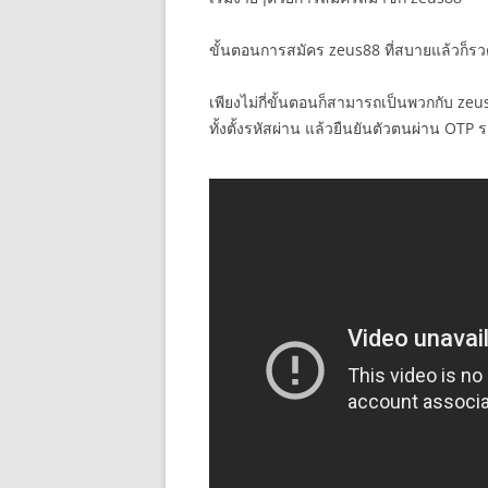
ขั้นตอนการสมัคร zeus88 ที่สบายแล้วก็รว
เพียงไม่กี่ขั้นตอนก็สามารถเป็นพวกกับ zeu
ทั้งตั้งรหัสผ่าน แล้วยืนยันตัวตนผ่าน OTP 