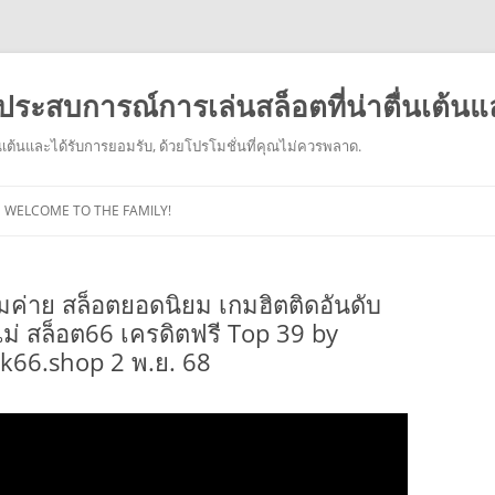
 ประสบการณ์การเล่นสล็อตที่น่าตื่นเต้น
เต้นและได้รับการยอมรับ, ด้วยโปรโมชั่นที่คุณไม่ควรพลาด.
ข้าม
ไป
WELCOME TO THE FAMILY!
ยัง
เนื้อหา
มค่าย สล็อตยอดนิยม เกมฮิตติดอันดับ
ม่ สล็อต66 เครดิตฟรี Top 39 by
k66.shop 2 พ.ย. 68