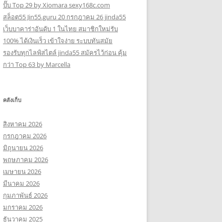
ปั๊บ Top 29 by Xiomara sexy168c.com
สล็อต55 Jin55.guru 20 กรกฎาคม 26 jinda55
เว็บบาคาร่าอันดับ 1 ในไทย สมาชิกใหม่รับ
100% ได้เงินเร็ว เข้าใจง่าย ระบบทันสมัย
รองรับทุกไลฟ์สไตล์ jinda55 สมัครไว้ก่อน คุ้ม
กว่า Top 63 by Marcella
คลังเก็บ
สิงหาคม 2026
กรกฎาคม 2026
มิถุนายน 2026
พฤษภาคม 2026
เมษายน 2026
มีนาคม 2026
กุมภาพันธ์ 2026
มกราคม 2026
ธันวาคม 2025