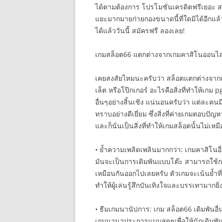
ได้ตามต้องการ โปรโมชั่นเครดิตฟรีเยอะ ส
แยะมากมายก่ายกองขนาดนี้ที่ใดมิได้อีกแล้
ได้แล้ววันนี้ สมัครฟรี ลองเลย!
เกมสล็อต66 แตกต่างจากเกมคาสิโนออนไลน
เคยสงสัยไหมนะครับว่า สล็อตแตกต่างจากเก
เล็ต หรือโป๊กเกอร์ อะไรคือสิ่งที่ทำให้เก
อื่นๆอย่างสิ้นเชิง แน่นอนครับว่า แต่ละคนมี
ทราบอย่างดีเยี่ยม ซึ่งสิ่งที่ค่ายเกมตอบปัญ
และก็นั่นเป็นสิ่งที่ทำให้เกมสล็อตนั้นไม่เห
• ย้ำความเพลิดเพลินมากกว่า: เกมคาสิโนอื่
มันจะเป็นการเดิมพันแบบโต๊ะ สามารถใช้
เหมือนกันออกไปเลยครับ ตัวเกมจะเน้นย้ำท
ทำให้ผู้เล่นรู้สึกบันเทิงใจและบรรเทามากยิ่
• ธีมเกมนานัปการ: เกม สล็อต66 เดิมพันอื
เกมนานาประการแบบสุดๆเพื่อให้นักเดิมพันได