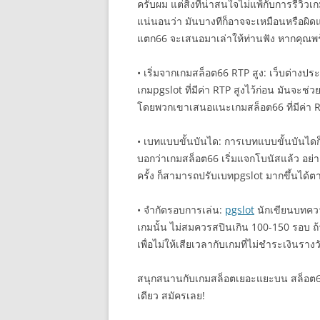
ครับผม แต่สิ่งที่น่าสนใจไม่แพ้กับการรีวิว
แน่นอนว่า มันบางทีก็อาจจะเหมือนหรือผิดแ
แตก66 จะเสนอมาเล่าให้ท่านฟัง หากคุณพ
• เริ่มจากเกมสล็อต66 RTP สูง: เว็บต่า
เกมpgslot ที่มีค่า RTP สูงไว้ก่อน มันจะช่
โดยพวกเขาเสนอแนะเกมสล็อต66 ที่มีค่า RT
• เบทแบบขั้นบันได: การเบทแบบขั้นบันไดก็
บอกว่าเกมสล็อต66 เริ่มแจกโบนัสแล้ว อย่า
ครั้ง ก็สามารถปรับเบทpgslot มากขึ้นได
• จำกัดรอบการเล่น:
pgslot
นักเขียนบทควา
เกมนั้น ไม่สมควรสปินเกิน 100-150 รอบ ถ้า
เพื่อไม่ให้เสียเวลากับเกมที่ไม่ชำระเงินรางว
สนุกสนานกับเกมสล็อตเยอะแยะบน สล็อต66 ได
เดียว สมัครเลย!