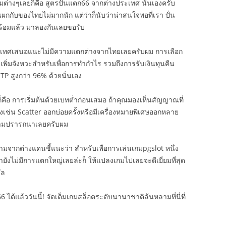
เกมต่างๆเลยก็คือ สูตรปั่นแตก66 จากต่างประเทศ นั่นเองครับ
ผกกับของไทยไม่มากนัก แต่ว่าก็นับว่าน่าสนใจพอที่เรา ปั่น
ร้อมแล้ว มาลองกันเลยขอรับ
งประเทศเสนอแนะไม่มีความแตกต่างจากไทยเลยครับผม การเลือก
วยเพิ่มจังหวะสำหรับเพื่อการทำกำไร รวมถึงการรับเงินทุนคืน
P สูงกว่า 96% ด้วยนั่นเอง
คือ การเริ่มต้นด้วยเบทต่ำก่อนเสมอ ถ้าคุณมองเห็นสัญญาณที่
งเช่น Scatter ออกบ่อยครั้งหรือมีเครื่องหมายพิเศษออกหลาย
้ตามปรารถนาเลยครับผม
มจากต่างแดนชี้แนะว่า สำหรับเพื่อการเล่นเกมpgslot หนึ่ง
ยังไม่มีการแตกใหญ่เลยล่ะก็ ให้แปลงเกมไปเลยจะดีเยี่ยมที่สุด
ัล
้แล้ววันนี้! จัดเต็มเกมสล็อตระดับนานาชาติล้นหลามที่นี่ที่