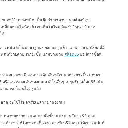
gslot คาสิโนบางชนิด เป็นต้นว่า บาคาร่า คุณต้องมีทุน
่นสล็อตออนไลน์ล่ะก็ เคยเห็นใช่ไหมล่ะครับ? ทุน 10 บาท
ด้!
การพนันที่เป็นมาตรฐานของเกมอยู่แล้ว แตกต่างจากสล็อตที่มี
โบนัสได้ง่ายดายมากยิ่งขึ้น แถมบางเกม
สล็อต66
ยังมีการซื้อฟี
มาก: คุณอาจจะมีแผนการเดินเงินหรือแนวทางการปั่น แต่บอก
ก66 หรือแนวทางเล่นของเกมคาสิโนอื่นๆแน่ๆครับ สล็อต66 เน้น
มสามารถก็เล่นได้อยู่แล้ว
งชาติ จะใช้ได้ผลหรือเปล่า? มาลองกัน!
มบทความจากต่างแดนมากยิ่งขึ้น แน่ๆนะครับว่า รีวิวเกม
ะ ถ้าหากได้โอกาสล่ะก็ ผมจะมาเขียนรีวิวสรุปให้อย่างแน่แท้