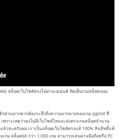
อต66 สล็อตเว็บไซต์ตรงไม่ผ่านเอเย่นต์ จัดเต็มเกมสล็อตเยอะ
มาชิกส่วนมากควรต้องระลึกถึงความมากมายของเกม pgslot ที่
ัย เพราะเหตุว่าคงไม่มีเว็บไซต์ไหนจะส่งตรงเกมสล็อตจำนวน
แล้วล่ะครับผม เราเป็นสล็อตเว็บไซต์ตรงแท้ 100% ลิขสิทธิ์แท้
มเกม สล็อต66 กว่า 1,000 เกม สามารถเล่นผ่านมือถือหรือ PC