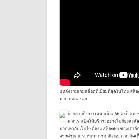
แหล่งรวมเกมสล็อตที่เยี่ยมที่สุดในไทย สล็
มาก ทดลองเลย!
ถ้ากล่าวถึงการเล่น สล็อต66 ล่ะก็ ส
พวกเราเปิดให้บริการอย่างไม่ต้องสงส
มากเท่ากับเว็บไซต์ตรง สล็อต66 ของเราอีก
จากค่ายเกมระดับนานาชาติเยอะมาก จัดเต็