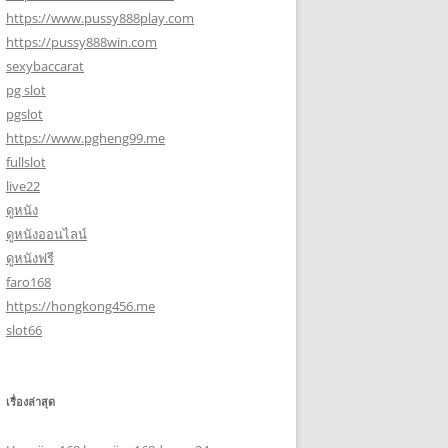
https://www.pussy888play.com
https://pussy888win.com
sexybaccarat
pg slot
pgslot
https://www.pgheng99.me
fullslot
live22
ดูหนัง
ดูหนังออนไลน์
ดูหนังฟรี
faro168
https://hongkong456.me
slot66
เรื่องล่าสุด