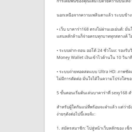
การเดิมพันของคุณเต็มไปด้วยความบันเทิง บั
นอกเหนือจากความเพลินตาแล้ว ระบบข้างหล
• เว็บ บาคาร่า168 ตรงไม่ผ่านเอเย่นต์: มั่
แสนหลักล้านก็จ่ายครบทุกบาททุกสตางค์ ไม่
• ระบบฝาก-ถอน ออโต้ 24 ชั่วโมง: รองรั
Money Wallet เงินเข้าไวด้านใน 10 วินาที
• ระบบถ่ายทอดสดแบบ Ultra HD: ภาพชัดแจ
ไม่มีการตัดต่อ มั่นใจได้ในความโปร่งใสข
5 ขั้นตอนเริ่มต้นเล่นบาคาร่าที่ sexy168 
สำหรับผู้ใดกันแน่ที่พร้อมจะฝ่าแล้ว แต่ว่
ง่ายๆดังต่อไปนี้เลยจ้ะ:
1. สมัครสมาชิก: ไปสู่หน้าเว็บหลักของ เซ