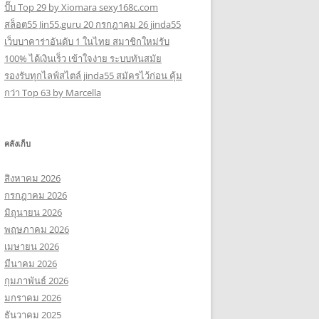
ปั๊บ Top 29 by Xiomara sexy168c.com
สล็อต55 Jin55.guru 20 กรกฎาคม 26 jinda55
เว็บบาคาร่าอันดับ 1 ในไทย สมาชิกใหม่รับ
100% ได้เงินเร็ว เข้าใจง่าย ระบบทันสมัย
รองรับทุกไลฟ์สไตล์ jinda55 สมัครไว้ก่อน คุ้ม
กว่า Top 63 by Marcella
คลังเก็บ
สิงหาคม 2026
กรกฎาคม 2026
มิถุนายน 2026
พฤษภาคม 2026
เมษายน 2026
มีนาคม 2026
กุมภาพันธ์ 2026
มกราคม 2026
ธันวาคม 2025