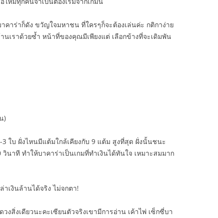
อใหม่ทุกคนจำเป็นต้องเริ่มจากเกมนี้
คาร่าก็ดัง ขวัญใจมหาชน ที่ใครๆก็จะต้องเล่นค่ะ กติกาง่าย
านเราด้วยซ้ำ หน้าที่ของคุณมีเพียงแต่ เลือกข้างที่จะเดิมพัน
น)
3 ใบ ฝั่งไหนมีแต้มใกล้เคียงกับ 9 แต้ม สูงที่สุด ฝั่งนั้นชนะ
0 วินาที ทำให้บาคาร่าเป็นเกมที่ทำเงินได้ทันใจ เหมาะสมมาก
่าเงินล้านได้จริง ไม่จกตา!
งดวงสิ่งเดียวนะคะเซียนตัวจริงเขามีการอ่าน เค้าไพ่ เซ็กซี่บา