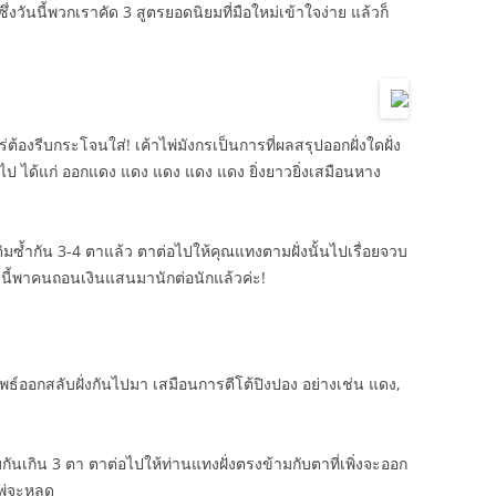
่งวันนี้พวกเราคัด 3 สูตรยอดนิยมที่มือใหม่เข้าใจง่าย แล้วก็
่ต้องรีบกระโจนใส่! เค้าไพ่มังกรเป็นการที่ผลสรุปออกฝั่งใดฝั่ง
ึ้นไป ได้แก่ ออกแดง แดง แดง แดง แดง ยิ่งยาวยิ่งเสมือนหาง
เดิมซ้ำกัน 3-4 ตาแล้ว ตาต่อไปให้คุณแทงตามฝั่งนั้นไปเรื่อยจวบ
ตรนี้พาคนถอนเงินแสนมานักต่อนักแล้วค่ะ!
ลลัพธ์ออกสลับฝั่งกันไปมา เสมือนการตีโต้ปิงปอง อย่างเช่น แดง,
บกันเกิน 3 ตา ตาต่อไปให้ท่านแทงฝั่งตรงข้ามกับตาที่เพิ่งจะออก
พ่จะหลุด