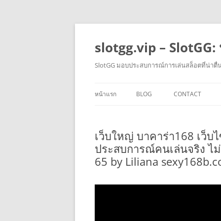
slotgg.vip – SlotGG:
SlotGG มอบประสบการณ์การเล่นสล็อตที่น่าตื่น
หน้าแรก
BLOG
CONTACT
เว็บใหญ่ บาคาร่า168 เว็บไ
ประสบการณ์คนเล่นจริง ไม
65 by Liliana sexy168b