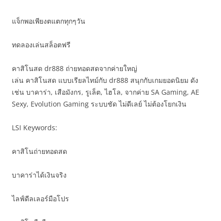
แจ็กพอเพียงตแตกทุกๆวัน
ทดลองเล่นสล็อตฟรี
คาสิโนสด dr888 ถ่ายทอดสดจากค่ายใหญ่
เล่น คาสิโนสด แบบเรียลไทม์กับ dr888 สนุกกับเกมยอดนิยม ดัง
เช่น บาคาร่า, เสือมังกร, รูเล็ต, ไฮโล, จากค่าย SA Gaming, AE
Sexy, Evolution Gaming ระบบชัด ไม่ดีเลย์ ไม่ต้องโยกเงิน
LSI Keywords:
คาสิโนถ่ายทอดสด
บาคาร่าได้เงินจริง
ไลฟ์ดีลเลอร์มือโปร