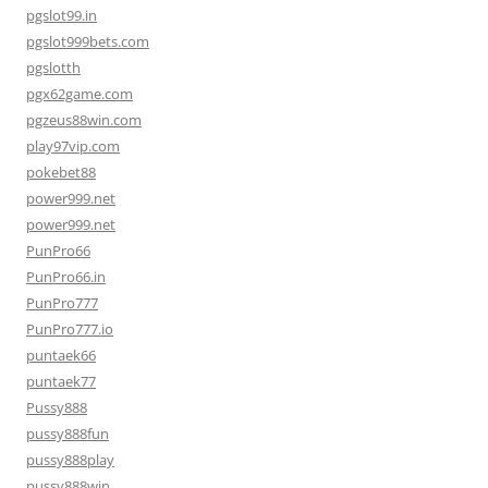
pgslot99.in
pgslot999bets.com
pgslotth
pgx62game.com
pgzeus88win.com
play97vip.com
pokebet88
power999.net
power999.net
PunPro66
PunPro66.in
PunPro777
PunPro777.io
puntaek66
puntaek77
Pussy888
pussy888fun
pussy888play
pussy888win