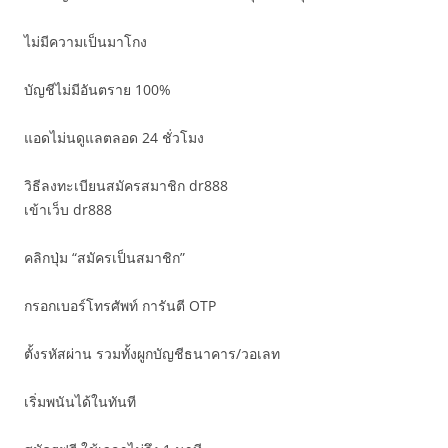
ไม่มีความเป็นมาโกง
บัญชีไม่มีอันตราย 100%
แอดไม่นดูแลตลอด 24 ชั่วโมง
วิธีลงทะเบียนสมัครสมาชิก dr888
เข้าเว็บ dr888
คลิกปุ่ม “สมัครเป็นสมาชิก”
กรอกเบอร์โทรศัพท์ การันตี OTP
ตั้งรหัสผ่าน รวมทั้งผูกบัญชีธนาคาร/วอเลท
เริ่มพนันได้ในทันที