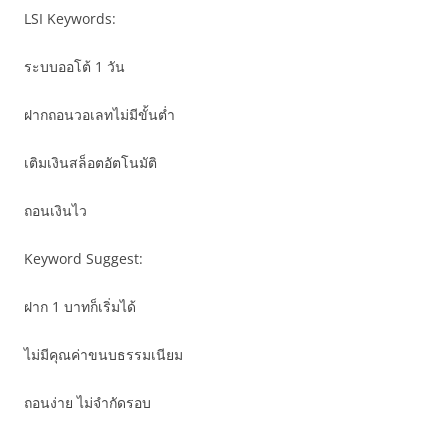
LSI Keywords:
ระบบออโต้ 1 วัน
ฝากถอนวอเลทไม่มีขั้นต่ำ
เติมเงินสล็อตอัตโนมัติ
ถอนเงินไว
Keyword Suggest:
ฝาก 1 บาทก็เริ่มได้
ไม่มีคุณค่าขนบธรรมเนียม
ถอนง่าย ไม่จำกัดรอบ