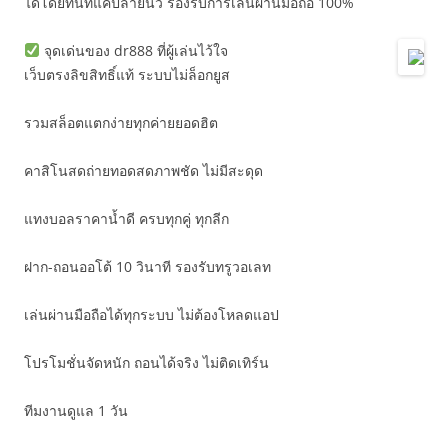
ได้โดยทันทีแค่ปลายนิ้ว รองรับการเล่นผ่านมือถือ 100%
จุดเด่นของ dr888 ที่ผู้เล่นไว้ใจ
เว็บตรงลิขสิทธิ์แท้ ระบบไม่ล็อกยูส
รวมสล็อตแตกง่ายทุกค่ายยอดฮิต
คาสิโนสดถ่ายทอดสดภาพชัด ไม่มีสะดุด
แทงบอลราคาน้ำดี ครบทุกคู่ ทุกลีก
ฝาก-ถอนออโต้ 10 วินาที รองรับทรูวอเลท
เล่นผ่านมือถือได้ทุกระบบ ไม่ต้องโหลดแอป
โปรโมชั่นจัดหนัก ถอนได้จริง ไม่ติดเทิร์น
ทีมงานดูแล 1 วัน