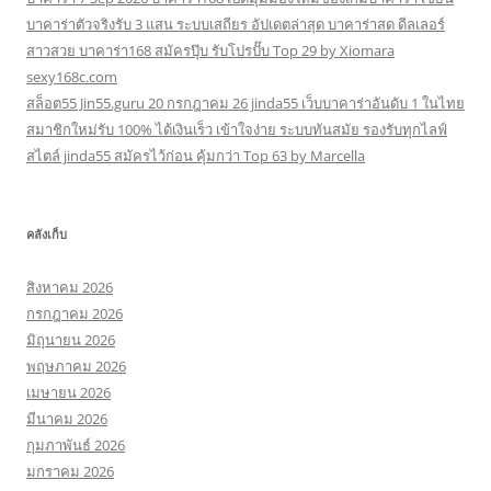
บาคาร่าตัวจริงรับ 3 แสน ระบบเสถียร อัปเดตล่าสุด บาคาร่าสด ดีลเลอร์
สาวสวย บาคาร่า168 สมัครปุ๊บ รับโปรปั๊บ Top 29 by Xiomara
sexy168c.com
สล็อต55 Jin55.guru 20 กรกฎาคม 26 jinda55 เว็บบาคาร่าอันดับ 1 ในไทย
สมาชิกใหม่รับ 100% ได้เงินเร็ว เข้าใจง่าย ระบบทันสมัย รองรับทุกไลฟ์
สไตล์ jinda55 สมัครไว้ก่อน คุ้มกว่า Top 63 by Marcella
คลังเก็บ
สิงหาคม 2026
กรกฎาคม 2026
มิถุนายน 2026
พฤษภาคม 2026
เมษายน 2026
มีนาคม 2026
กุมภาพันธ์ 2026
มกราคม 2026