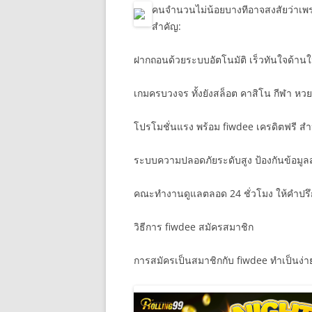
คนจำนวนไม่น้อยบางทีอาจสงสัยว่าเพราะ
สำคัญ:
ฝากถอนด้วยระบบอัตโนมัติ เร็วทันใจด้านใ
เกมครบวงจร ทั้งยังสล็อต คาสิโน กีฬา หวย 
โปรโมชั่นแรง พร้อม fiwdee เครดิตฟรี สำ
ระบบความปลอดภัยระดับสูง ป้องกันข้อมูลส
คณะทำงานดูแลตลอด 24 ชั่วโมง ให้คำปรึก
วิธีการ fiwdee สมัครสมาชิก
การสมัครเป็นสมาชิกกับ fiwdee ทำเป็นง่าย