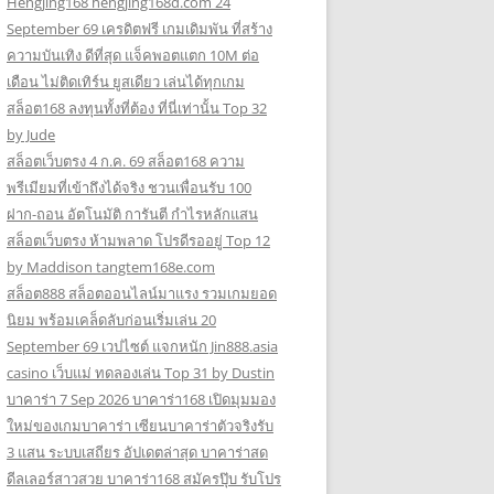
Hengjing168 hengjing168d.com 24
September 69 เครดิตฟรี เกมเดิมพัน ที่สร้าง
ความบันเทิง ดีที่สุด แจ็คพอตแตก 10M ต่อ
เดือน ไม่ติดเทิร์น ยูสเดียว เล่นได้ทุกเกม
สล็อต168 ลงทุนทั้งที่ต้อง ที่นี่เท่านั้น Top 32
by Jude
สล็อตเว็บตรง 4 ก.ค. 69 สล็อต168 ความ
พรีเมียมที่เข้าถึงได้จริง ชวนเพื่อนรับ 100
ฝาก-ถอน อัตโนมัติ การันตี กำไรหลักแสน
สล็อตเว็บตรง ห้ามพลาด โปรดีรออยู่ Top 12
by Maddison tangtem168e.com
สล็อต888 สล็อตออนไลน์มาแรง รวมเกมยอด
นิยม พร้อมเคล็ดลับก่อนเริ่มเล่น 20
September 69 เวปไซต์ แจกหนัก Jin888.asia
casino เว็บแม่ ทดลองเล่น Top 31 by Dustin
บาคาร่า 7 Sep 2026 บาคาร่า168 เปิดมุมมอง
ใหม่ของเกมบาคาร่า เซียนบาคาร่าตัวจริงรับ
3 แสน ระบบเสถียร อัปเดตล่าสุด บาคาร่าสด
ดีลเลอร์สาวสวย บาคาร่า168 สมัครปุ๊บ รับโปร