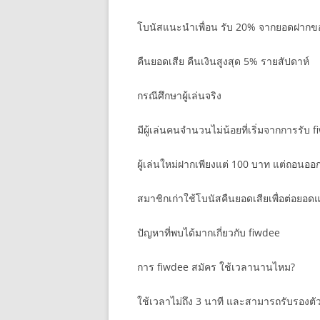
โบนัสแนะนำเพื่อน รับ 20% จากยอดฝากขอ
คืนยอดเสีย คืนเงินสูงสุด 5% รายสัปดาห์
กรณีศึกษาผู้เล่นจริง
มีผู้เล่นคนจำนวนไม่น้อยที่เริ่มจากการรับ
ผู้เล่นใหม่ฝากเพียงแต่ 100 บาท แต่ถอนออก
สมาชิกเก่าใช้โบนัสคืนยอดเสียเพื่อต่อยอดแ
ปัญหาที่พบได้มากเกี่ยวกับ fiwdee
การ fiwdee สมัคร ใช้เวลานานไหม?
ใช้เวลาไม่ถึง 3 นาที และสามารถรับรองตั