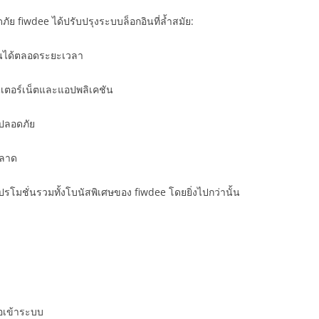
ดภัย fiwdee ได้ปรับปรุงระบบล็อกอินที่ล้ำสมัย:
ี่ยนได้ตลอดระยะเวลา
นเตอร์เน็ตและแอปพลิเคชัน
มปลอดภัย
พลาด
รโมชั่นรวมทั้งโบนัสพิเศษของ fiwdee โดยยิ่งไปกว่านั้น
ื่อเข้าระบบ