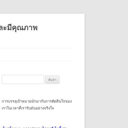
และมีคุณภาพ
ค้นหา
สำหรับ:
การบรรลุเป้าหมายมักมากับการตัดสินใจของ
เราในเวลาที่เรารับมันอย่างจริงใจ