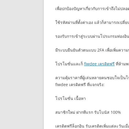
เพื่อปกป้องปัญหาเกี่ยวกับการเข้าถึงไม่ปลอ
ใช้รหัสผ่านที่ตั้งค่าเอง แล้วก็สามารถเปล
รองรับการเข้าสู่ระบบผ่านโปรแกรมท่องอิ
มีระบบยืนยันตัวตนแบบ 2FA เพื่อเพิ่มควา
โปรโมชั่นและก็
fiwdee เครดิตฟรี
ที่ห้าม
ความคุ้มราคาที่ผู้เล่นหลายคนชอบใจเป็นโป
fiwdee เครดิตฟรี ที่แจกจริง:
โปรโมชั่น เนื้อหา
สมาชิกใหม่ ฝากทีแรก รับโบนัส 100%
เครดิตฟรีล็อกอิน รับเครดิตเพิ่มแต่ละวันเม