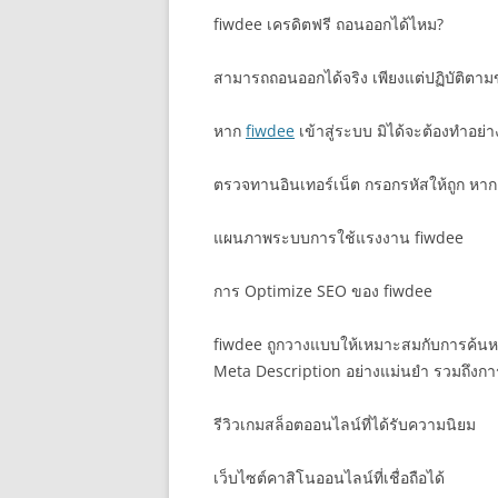
fiwdee เครดิตฟรี ถอนออกได้ไหม?
สามารถถอนออกได้จริง เพียงแต่ปฏิบัติตา
หาก
fiwdee
เข้าสู่ระบบ มิได้จะต้องทำอย่า
ตรวจทานอินเทอร์เน็ต กรอกรหัสให้ถูก หากย
แผนภาพระบบการใช้แรงงาน fiwdee
การ Optimize SEO ของ fiwdee
fiwdee ถูกวางแบบให้เหมาะสมกับการค้นหาบน 
Meta Description อย่างแม่นยำ รวมถึงการใ
รีวิวเกมสล็อตออนไลน์ที่ได้รับความนิยม
เว็บไซต์คาสิโนออนไลน์ที่เชื่อถือได้