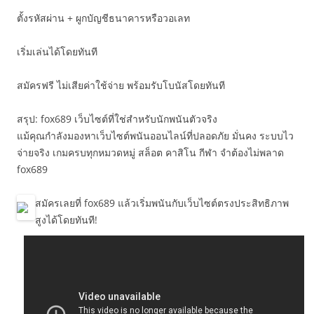
ตั้งรหัสผ่าน + ผูกบัญชีธนาคารหรือวอเลท
เริ่มเล่นได้โดยทันที
สมัครฟรี ไม่เสียค่าใช้จ่าย พร้อมรับโบนัสโดยทันที
สรุป: fox689 เว็บไซต์ที่ใช่สำหรับนักพนันตัวจริง
แม้คุณกำลังมองหาเว็บไซต์พนันออนไลน์ที่ปลอดภัย มั่นคง ระบบไว
จ่ายจริง เกมครบทุกหมวดหมู่ สล็อต คาสิโน กีฬา จำต้องไม่พลาด
fox689
สมัครเลยที่ fox689 แล้วเริ่มพนันกับเว็บไซต์ตรงประสิทธิภาพ
สูงได้โดยทันที!