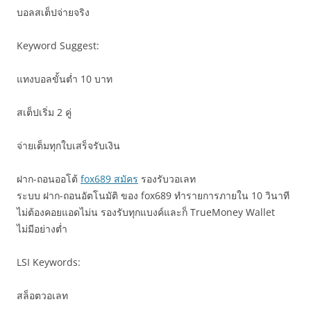
บอลสเต็ปจ่ายจริง
Keyword Suggest:
แทงบอลขั้นต่ำ 10 บาท
สเต็ปเริ่ม 2 คู่
จ่ายเต็มทุกใบเสร็จรับเงิน
ฝาก-ถอนออโต้
fox689 สมัคร
รองรับวอเลท
ระบบ ฝาก-ถอนอัตโนมัติ ของ fox689 ทำรายการภายใน 10 วินาที
ไม่ต้องคอยแอดไม่น รองรับทุกแบงค์และก็ TrueMoney Wallet
ไม่มีอย่างต่ำ
LSI Keywords:
สล็อตวอเลท