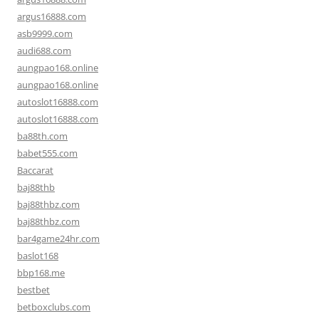
argus16888.com
asb9999.com
audi688.com
aungpao168.online
aungpao168.online
autoslot16888.com
autoslot16888.com
ba88th.com
babet555.com
Baccarat
baj88thb
baj88thbz.com
baj88thbz.com
bar4game24hr.com
baslot168
bbp168.me
bestbet
betboxclubs.com