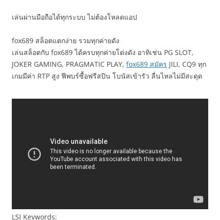
เล่นผ่านมือถือได้ทุกระบบ ไม่ต้องโหลดแอป
fox689 สล็อตแตกง่าย รวมทุกค่ายดัง
เล่นสล็อตกับ fox689 ได้ครบทุกค่ายโด่งดัง อาทิเช่น PG SLOT,
JOKER GAMING, PRAGMATIC PLAY,
fox689 สมัคร
JILI, CQ9 ทุก
เกมมีค่า RTP สูง ฟีพบร์ซื้อฟรีสปิน โบนัสเข้ารัว ลื่นไหลไม่มีสะดุด
LSI Keywords: