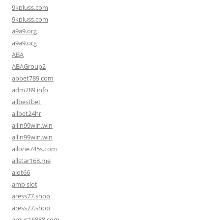
9kpluss.com
9kpluss.com
a9a9.org
a9a9.org
ABA
ABAGroup2
abbet789.com
adm789.info
allbestbet
allbet24hr
allin99win.win
allin99win.win
allone745s.com
allstar168.me
alot66
amb slot
aress77.shop
aress77.shop
argus16888.com