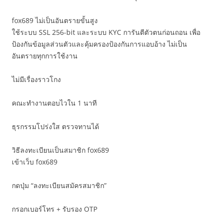
fox689 ไม่เป็นอันตรายขั้นสูง
ใช้ระบบ SSL 256-bit และระบบ KYC การันตีตัวตนก่อนถอน เพื่อ
ป้องกันข้อมูลส่วนตัวและคุ้มครองป้องกันการแอบอ้าง ไม่เป็น
อันตรายทุกการใช้งาน
ไม่มีเรื่องราวโกง
คณะทำงานตอบไวใน 1 นาที
ธุรกรรมโปร่งใส ตรวจทานได้
วิธีลงทะเบียนเป็นสมาชิก fox689
เข้าเว็บ fox689
กดปุ่ม “ลงทะเบียนสมัครสมาชิก”
กรอกเบอร์โทร + รับรอง OTP