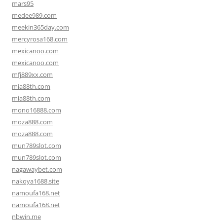
mars95
medee989.com
meekin365day.com
mercyrosa168.com
mexicanoo.com
mexicanoo.com
mfj889xx.com
mia88th.com
mia88th.com
mono16888.com
moza888.com
moza888.com
mun789slot.com
mun789slot.com
nagawaybet.com
nakoya1688.site
namoufa168.net
namoufa168.net
nbwin.me