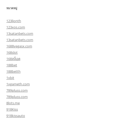
หมวดหมู่
123lionth
123xos.com
13satanbets.com
13satanbets.com
1688vegasx.com
168slot
168สล็อต
188bet
188betth
1xbit
1xgameth.com
789pluss.com
789pluss.com
8lots.me
918Kiss
918kissauto