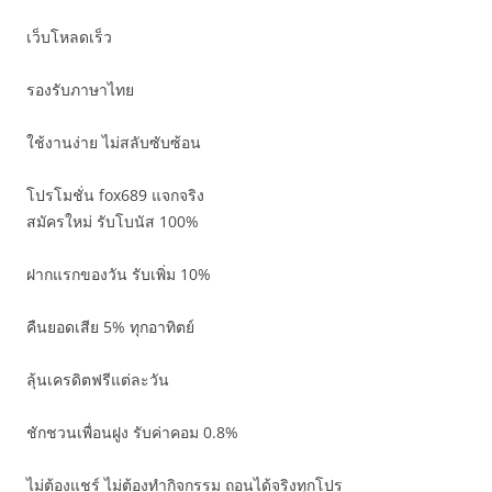
เว็บโหลดเร็ว
รองรับภาษาไทย
ใช้งานง่าย ไม่สลับซับซ้อน
โปรโมชั่น fox689 แจกจริง
สมัครใหม่ รับโบนัส 100%
ฝากแรกของวัน รับเพิ่ม 10%
คืนยอดเสีย 5% ทุกอาทิตย์
ลุ้นเครดิตฟรีแต่ละวัน
ชักชวนเพื่อนฝูง รับค่าคอม 0.8%
ไม่ต้องแชร์ ไม่ต้องทำกิจกรรม ถอนได้จริงทุกโปร