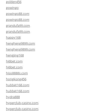
golden456
gowingo
gowingo88.com
gowingo88.com
grandufa99.com
grandufa99.com
happy168
hengheng9899.com
hengheng9899.com
hengjing168
hi6bet.com
hi6bet.com
hiso8888s.com
hongkong456
hubbet168.com
hubbet168.com
hydra888
hyperclub-casino.com
hyperclub-casino.com