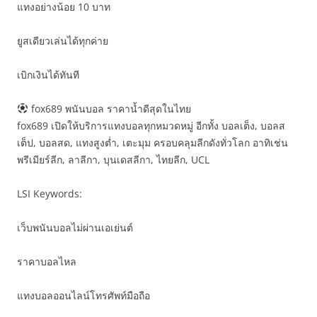
แทงอย่างน้อย 10 บาท
ยูสเดียวเล่นได้ทุกค่าย
เบิกเงินได้ทันที
fox689 พนันบอล ราคาน้ำดีสุดในไทย
fox689 เปิดให้บริการแทงบอลทุกหมวดหมู่ อีกทั้ง บอลเต็ง, บอลส
เต็ป, บอลสด, แทงสูงต่ำ, เตะมุม ครอบคลุมลีกดังทั่วโลก อาทิเช่น
พรีเมียร์ลีก, ลาลีกา, บุนเดสลีกา, ไทยลีก, UCL
LSI Keywords:
เว็บพนันบอลไม่ผ่านเอเย่นต์
ราคาบอลไหล
แทงบอลออนไลน์โทรศัพท์มือถือ