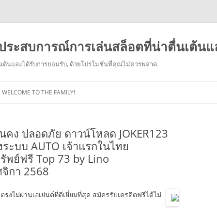
 ประสบการณ์การเล่นสล็อตที่น่าตื่นเต้น
เต้นและได้รับการยอมรับ, ด้วยโปรโมชั่นที่คุณไม่ควรพลาด.
ข้าม
ไป
WELCOME TO THE FAMILY!
ยัง
เนื้อหา
ั่นคง ปลอดภัย ดาวน์โหลด JOKER123
วโมงระบบ AUTO เจ้าแรกในไทย
รัพย์ฟรี Top 73 by Lino
ศจิกา 2568
รงไม่ผ่านเอเย่นต์ที่ดีเยี่ยมที่สุด สมัครรับเครดิตฟรีได้ไม่