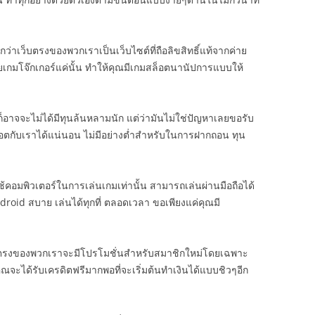
กว่าเว็บตรงของพวกเราเป็นเว็บไซต์ที่ถือลิขสิทธิ์แท้จากค่าย
ยเกมโจ๊กเกอร์แค่นั้น ทำให้คุณมีเกมสล็อตนานัปการแบบให้
ีก็อาจจะไม่ได้มีทุนล้นหลามนัก แต่ว่ามันไม่ใช่ปัญหาเลยขอรับ
อตกับเราได้แน่นอน ไม่มีอย่างต่ำสำหรับในการฝากถอน ทุน
ใช้คอมพิวเตอร์ในการเล่นเกมเท่านั้น สามารถเล่นผ่านมือถือได้
droid สบาย เล่นได้ทุกที่ ตลอดเวลา ขอเพียงแค่คุณมี
ตรงของพวกเราจะมีโปรโมชั่นสำหรับสมาชิกใหม่โดยเฉพาะ
ด้ คุณจะได้รับเครดิตฟรีมากพอที่จะเริ่มต้นทำเงินได้แบบชิวๆอีก