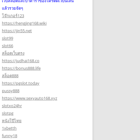
เว็บสล็อตและบาคาร่าของโครตดีเว็บนี้เล่น
แล้วรวยจัดๆ
โจ๊กเกอร์123
https://hengjing168.wiki
https://jin55.net
slot99
slot66
สล็อตเว็บตรง
https://judhai168.co
https://bonus888.life
สล็อต888
https://pgslot.today
pussy888
https://www.sexyauto168.xyz
slotxo24hr
slotpg
หนังโป๊ไทย
1xbetth
funny18