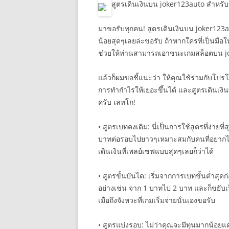
สูตรเดินเงินบน joker123auto สำหรับ
มาขอรับทุกคน! สูตรเดินเงินบน joker123a
น้อยสุดๆเลยล่ะขอรับ ถ้าหากใครที่เป็นมือใ
ช่วยให้ท่านสามารถเอาชนะเกมสล็อตบน jok
แล้วก็ผมขอชี้แนะว่า ให้คุณใช้ร่วมกับโปรโม
การทำกำไรให้เยอะขึ้นได้ และสูตรเดินเงิน
ครับ เลทโก!
• สูตรเบทคงเดิม: นี่เป็นการใช้สูตรที่ง่าย
บาทต่อรอบไปยาวๆเหมาะสมกับคนที่อยากได้
เดินเงินที่เพลย์เซฟแบบสุดๆเลยก็ว่าได้
• สูตรขั้นบันได: เริ่มจากการเบทขั้นต่ำสุดก
อย่างเช่น จาก 1 บาทไป 2 บาท และก็ขยับ
เมื่อถึงจังหวะที่เกมเริ่มจ่ายนั่นเองขอรับ
• สูตรแบ่งรอบ: ไม่ว่าคุณจะมีทุนมากน้อย