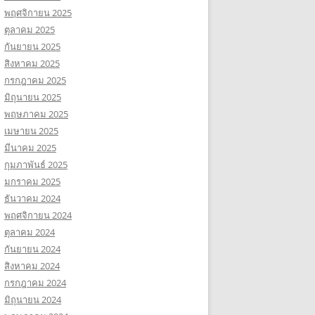
พฤศจิกายน 2025
ตุลาคม 2025
กันยายน 2025
สิงหาคม 2025
กรกฎาคม 2025
มิถุนายน 2025
พฤษภาคม 2025
เมษายน 2025
มีนาคม 2025
กุมภาพันธ์ 2025
มกราคม 2025
ธันวาคม 2024
พฤศจิกายน 2024
ตุลาคม 2024
กันยายน 2024
สิงหาคม 2024
กรกฎาคม 2024
มิถุนายน 2024