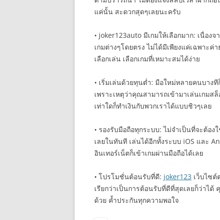
แค่นั้น สะดวกสุดๆเลยนะครับ
• joker123auto มีเกมให้เลือกมาก: เนื่องจา
เกมต่างๆโดยตรง ไม่ได้มีเพียงแค่เฉพาะค่า
เลือกเล่น เลือกเกมที่เหมาะสมได้ง่าย
• เริ่มเล่นด้วยทุนต่ำ: มือใหม่หลายคนบางท
เพราะเหตุว่าคุณสามารถเข้ามาเล่นเกมสล็
เท่าใดก็ทำเงินกับพวกเราได้แบบชิวๆเลย
• รองรับมือถือทุกระบบ: ไม่จำเป็นที่จะต้อง
เลยในทันที เล่นได้อีกทั้งระบบ iOS และ An
อินเทอร์เน็ตก็เข้าเกมผ่านมือถือได้เลย
• โปรโมชั่นต้อนรับที่ดี:
joker123
เว็บไซต์
เรียกว่าเป็นการต้อนรับที่ดีที่สุดเลยก็ว่าไ
ด้วย ค้ำประกันทุกความพอใจ