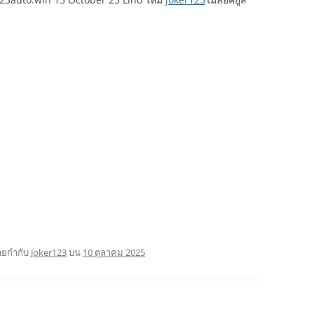
ายกำกับ
Joker123
บน
10 ตุลาคม 2025