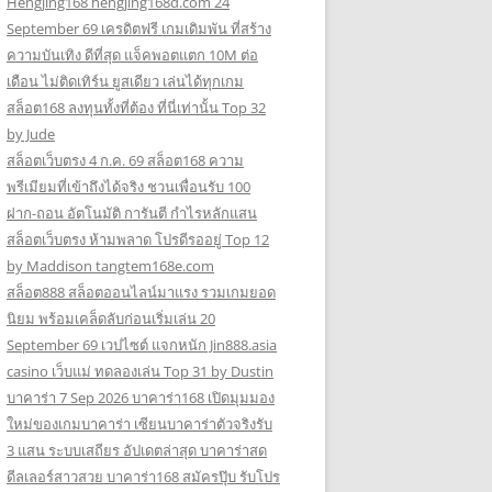
Hengjing168 hengjing168d.com 24
September 69 เครดิตฟรี เกมเดิมพัน ที่สร้าง
ความบันเทิง ดีที่สุด แจ็คพอตแตก 10M ต่อ
เดือน ไม่ติดเทิร์น ยูสเดียว เล่นได้ทุกเกม
สล็อต168 ลงทุนทั้งที่ต้อง ที่นี่เท่านั้น Top 32
by Jude
สล็อตเว็บตรง 4 ก.ค. 69 สล็อต168 ความ
พรีเมียมที่เข้าถึงได้จริง ชวนเพื่อนรับ 100
ฝาก-ถอน อัตโนมัติ การันตี กำไรหลักแสน
สล็อตเว็บตรง ห้ามพลาด โปรดีรออยู่ Top 12
by Maddison tangtem168e.com
สล็อต888 สล็อตออนไลน์มาแรง รวมเกมยอด
นิยม พร้อมเคล็ดลับก่อนเริ่มเล่น 20
September 69 เวปไซต์ แจกหนัก Jin888.asia
casino เว็บแม่ ทดลองเล่น Top 31 by Dustin
บาคาร่า 7 Sep 2026 บาคาร่า168 เปิดมุมมอง
ใหม่ของเกมบาคาร่า เซียนบาคาร่าตัวจริงรับ
3 แสน ระบบเสถียร อัปเดตล่าสุด บาคาร่าสด
ดีลเลอร์สาวสวย บาคาร่า168 สมัครปุ๊บ รับโปร