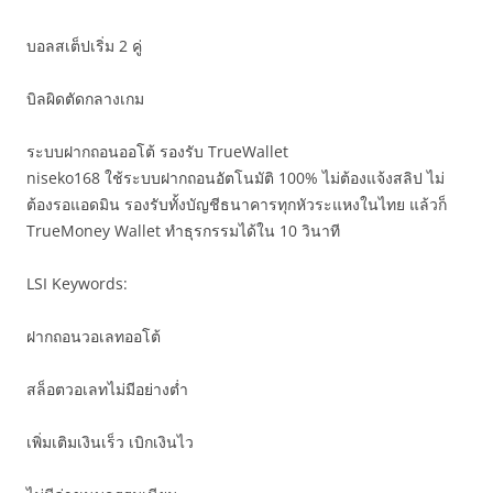
บอลสเต็ปเริ่ม 2 คู่
บิลผิดตัดกลางเกม
ระบบฝากถอนออโต้ รองรับ TrueWallet
niseko168 ใช้ระบบฝากถอนอัตโนมัติ 100% ไม่ต้องแจ้งสลิป ไม่
ต้องรอแอดมิน รองรับทั้งบัญชีธนาคารทุกหัวระแหงในไทย แล้วก็
TrueMoney Wallet ทำธุรกรรมได้ใน 10 วินาที
LSI Keywords:
ฝากถอนวอเลทออโต้
สล็อตวอเลทไม่มีอย่างต่ำ
เพิ่มเติมเงินเร็ว เบิกเงินไว