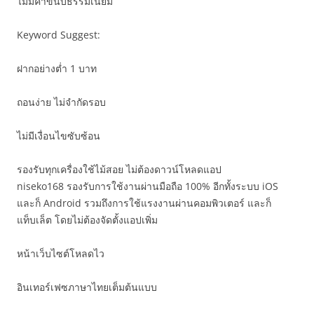
ไม่มีค่าขนบธรรมเนียม
Keyword Suggest:
ฝากอย่างต่ำ 1 บาท
ถอนง่าย ไม่จำกัดรอบ
ไม่มีเงื่อนไขซับซ้อน
รองรับทุกเครื่องใช้ไม้สอย ไม่ต้องดาวน์โหลดแอป
niseko168 รองรับการใช้งานผ่านมือถือ 100% อีกทั้งระบบ iOS
และก็ Android รวมถึงการใช้แรงงานผ่านคอมพิวเตอร์ และก็
แท็บเล็ต โดยไม่ต้องจัดตั้งแอปเพิ่ม
หน้าเว็บไซต์โหลดไว
อินเทอร์เฟซภาษาไทยเต็มต้นแบบ