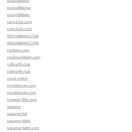
pussy888fun
pussy888play
pussy888win
ramclubx.com
ramclubx.com
RENO88WIN.COM
RENO88WIN.COM
rizzbetx.com
rockstar66win.com
rolling99.club
rolling99.club
royal online
royaleluxee.com
royaleluxee.com
runway789s.com
sagame
sagame168
sagame168th
sagame168th.com