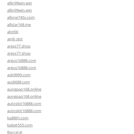
allin99win.win
allin99win.win
allone745s.com
allstar168.me
alot66
amb slot
aress77.shop
aress77.shop
argus16888.com
argus16888.com
asb9999.com
audi688.com
aungpao168.online
aungpao168.online
autoslot16888.com
autoslot16888.com
ba88th.com
babet555.com
Baccarat