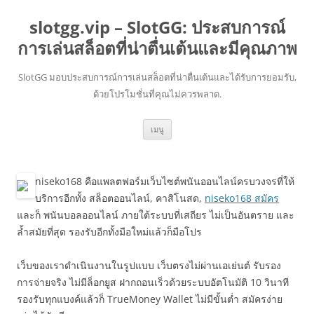
slotgg.vip – SlotGG: ประสบการณ์
การเล่นสล็อตที่น่าตื่นเต้นและมีคุณภาพ
SlotGG มอบประสบการณ์การเล่นสล็อตที่น่าตื่นเต้นและได้รับการยอมรับ,
ด้วยโปรโมชั่นที่คุณไม่ควรพลาด.
ข้าม
เมนู
ไป
ยัง
เนื้อหา
niseko168 คือแพลตฟอร์มเว็บไซต์พนันออนไลน์ครบวงจรที่ให้
บริการอีกทั้ง สล็อตออนไลน์, คาสิโนสด,
niseko168 สมัคร
และก็ พนันบอลออนไลน์ ภายใต้ระบบที่เสถียร ไม่เป็นอันตราย และ
ล้ำสมัยที่สุด รองรับอีกทั้งมือใหม่แล้วก็มือโปร
เว็บของเราดำเนินงานในรูปแบบ เว็บตรงไม่ผ่านเอเย่นต์ รับรอง
การจ่ายจริง ไม่มีล็อกยูส ฝากถอนเร็วด้วยระบบอัตโนมัติ 10 วินาที
รองรับทุกแบงค์แล้วก็ TrueMoney Wallet ไม่มีขั้นต่ำ สมัครง่าย