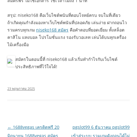
สมัครฟรี ไม่ใช้เอกสาร ใช้เวลาไม่ถึง 1 นาที
สรุป: niseko168 คือเว็บไซต์พนันที่ตอบโจทย์ครบ จบในที่เดียว
ถ้าเกิดคุณกำลังมองหาเว็บไซต์พนันที่ปลอดภัย เล่นง่าย ฝากถอนไว
รวมครบทุกเกม
niseko168 สมัคร
คือคำตอบที่ยอดเยี่ยม ทั้งสล็อต
คาสิโน แทงบอล โปรโมชั่นแรง รองรับวอเลท เล่นได้บนทุกเครื่อง
ไม้เครื่องมือ
สมัครในตอนนี้ที่ niseko168 แล้วเริ่มทำกำไรกับเว็บไซต์
ประสิทธิภาพที่ไว้ใจได้!
23 พฤษภาคม 2025
เมนู
←
1688vegas เครดิตฟรี 20
pgslot99 6 ธันวาคม pgslot99
นำทาง
มิถุนายน 1688vegas สมัคร
เข้าสู่ระบบ รวมเกมดังถอนได้ไม่