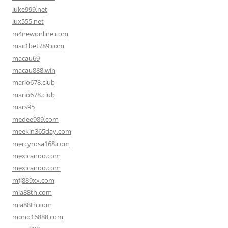
luke999.net
lux555.net
m4newonline.com
mac1bet789.com
macau69
macau888.win
mario678.club
mario678.club
mars95
medee989.com
meekin365day.com
mercyrosa168.com
mexicanoo.com
mexicanoo.com
mfj889xx.com
mia88th.com
mia88th.com
mono16888.com