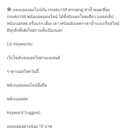
แทงบอลออนไลน์กับ niseko168 ครบทุกคู่ ค่าน้ำยอดเยี่ยม
niseko168 พนันบอลออนไลน์ ได้ทั้งยังบอลโดดเดี่ยว บอลสเต็ป
พนันบอลสด ครึ่งแรก เต็มเวลา พร้อมอัปเดตราคาน้ำแบบเรียลไทม์
มีทุกลีกทั้งยังไทยรวมทั้งเมืองนอก
LSI Keywords:
เว็บไซต์แทงบอลไม่ผ่านเอเย่นต์
ราคาบอลไหลวันนี้
พนันบอลออนไลน์มือถือ
พนันบอลสด
Keyword Suggest:
แทงบอลอย่างน้อย 10 บาท