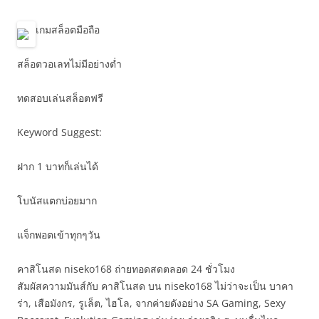
เกมสล็อตมือถือ
สล็อตวอเลทไม่มีอย่างต่ำ
ทดสอบเล่นสล็อตฟรี
Keyword Suggest:
ฝาก 1 บาทก็เล่นได้
โบนัสแตกบ่อยมาก
แจ็กพอตเข้าทุกๆวัน
คาสิโนสด niseko168 ถ่ายทอดสดตลอด 24 ชั่วโมง
สัมผัสความมันส์กับ คาสิโนสด บน niseko168 ไม่ว่าจะเป็น บาคา
ร่า, เสือมังกร, รูเล็ต, ไฮโล, จากค่ายดังอย่าง SA Gaming, Sexy