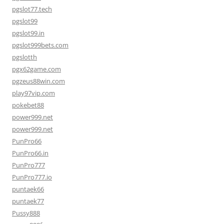
pgslot77.tech
pgslot99
pgslot99.in
pgslot999bets.com
pgslotth
pgx62game.com
pgzeus88win.com
play97vip.com
pokebet88
power999.net
power999.net
PunPro66
PunPro66.in
PunPro777
PunPro777.io
puntaek66
puntaek77
Pussy888