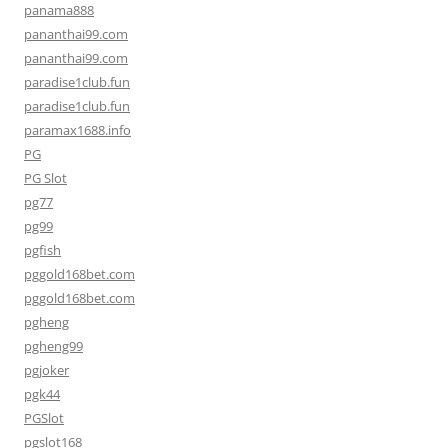
panama888
pananthai99.com
pananthai99.com
paradise1club.fun
paradise1club.fun
paramax1688.info
PG
PG Slot
pg77
pg99
pgfish
pggold168bet.com
pggold168bet.com
pgheng
pgheng99
pgjoker
pgk44
PGSlot
pgslot168