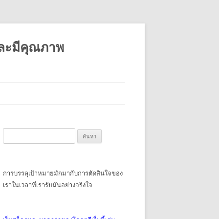
และมีคุณภาพ
ค้นหา
สำหรับ:
การบรรลุเป้าหมายมักมากับการตัดสินใจของ
เราในเวลาที่เรารับมันอย่างจริงใจ