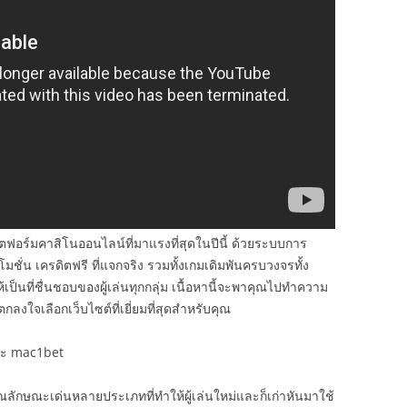
ร์มคาสิโนออนไลน์ที่มาแรงที่สุดในปีนี้ ด้วยระบบการ
ปรโมชั่น เครดิตฟรี ที่แจกจริง รวมทั้งเกมเดิมพันครบวงจรทั้ง
ป็นที่ชื่นชอบของผู้เล่นทุกกลุ่ม เนื้อหานี้จะพาคุณไปทำความ
ตกลงใจเลือกเว็บไซต์ที่เยี่ยมที่สุดสำหรับคุณ
ละ mac1bet
ลักษณะเด่นหลายประเภทที่ทำให้ผู้เล่นใหม่และก็เก่าหันมาใช้