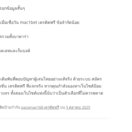
รอกข้อมูลสั้นๆ
ื่อเชื่อวัน mac1bet เครดิตฟรี ข้อจำกัดน้อย
ตรวมทั้งบาคาร่า
วอลเลทและก็แบงค์
ิมพันที่ตอบปัญหาผู้เล่นไทยอย่างแท้จริง ด้วยระบบ สมัคร
มชั่น เครดิตฟรี ที่แจกจริง หากคุณกำลังมองหาเว็บไซต์ป้อม
จร ทั้งสองเว็บไซต์แห่งนี้นับว่าเป็นตัวเลือกที่ไม่ควรพลาด
ิดป้ายกำกับ
paramax168 เครดิตฟรี
บน
5 ตุลาคม 2025