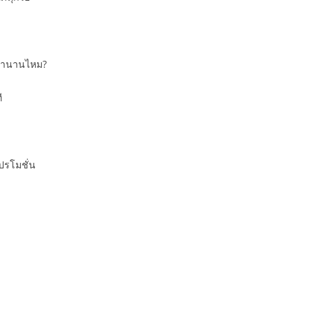
วลานานไหม?
ี
ปรโมชั่น