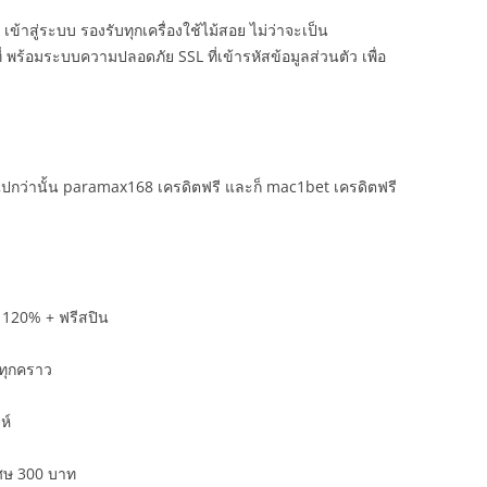
้าสู่ระบบ รองรับทุกเครื่องใช้ไม้สอย ไม่ว่าจะเป็น
ี่ พร้อมระบบความปลอดภัย SSL ที่เข้ารหัสข้อมูลส่วนตัว เพื่อ
งไปกว่านั้น paramax168 เครดิตฟรี และก็ mac1bet เครดิตฟรี
 120% + ฟรีสปิน
ทุกคราว
ห์
เศษ 300 บาท