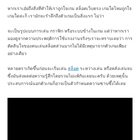
หากเราเอ๋ยถึงสิ่งที่ทำให้เราถูกใจเกม สล็อตเว็บตรง เกมใดไหมถูกใจ
เกมใดล่ะก็ เรามักจะรำลึกถึงตัวเกมเป็นสิ่งแรก ไม่ว่า
จะเป็นรูปแบบการเล่น กราฟิก หรือระบบข้างในเกม แต่ว่าหากเรา
มองดูจากความประพฤติการใช้แรงงานจริงๆเราจะทราบเลยว่า การ
ตัดสินใจของคนเล่นสล็อตส่วนมากไม่ได้มีเหตุมาจากตัวเกมเพียง
อย่างเดียว
หลายคราเกิดขึ้นก่อนจะเริ่มเล่น
สล็อต
ระหว่างเล่น หรือหลังเล่นจบ
ซึ่งมันส่งผลต่อความรู้สึกโดยรวมไม่แพ้กันเลยนะครับ ด้วยเหตุนั้น
ประสบการณ์นอกตัวเกมก็อาจเป็นตัวกำหนดความซาบซึ้งได้เลย