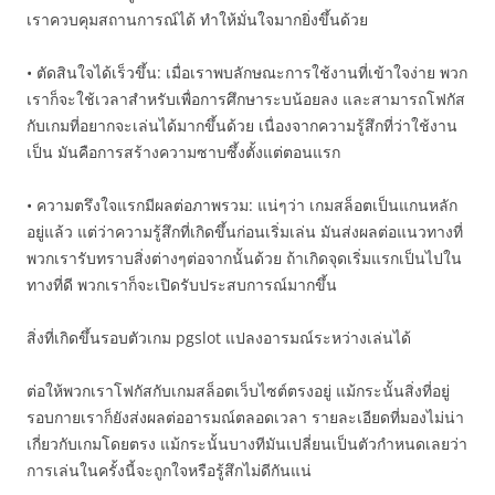
เราควบคุมสถานการณ์ได้ ทำให้มั่นใจมากยิ่งขึ้นด้วย
• ตัดสินใจได้เร็วขึ้น: เมื่อเราพบลักษณะการใช้งานที่เข้าใจง่าย พวก
เราก็จะใช้เวลาสำหรับเพื่อการศึกษาระบน้อยลง และสามารถโฟกัส
กับเกมที่อยากจะเล่นได้มากขึ้นด้วย เนื่องจากความรู้สึกที่ว่าใช้งาน
เป็น มันคือการสร้างความซาบซึ้งตั้งแต่ตอนแรก
• ความตรึงใจแรกมีผลต่อภาพรวม: แน่ๆว่า เกมสล็อตเป็นแกนหลัก
อยู่แล้ว แต่ว่าความรู้สึกที่เกิดขึ้นก่อนเริ่มเล่น มันส่งผลต่อแนวทางที่
พวกเรารับทราบสิ่งต่างๆต่อจากนั้นด้วย ถ้าเกิดจุดเริ่มแรกเป็นไปใน
ทางที่ดี พวกเราก็จะเปิดรับประสบการณ์มากขึ้น
สิ่งที่เกิดขึ้นรอบตัวเกม pgslot แปลงอารมณ์ระหว่างเล่นได้
ต่อให้พวกเราโฟกัสกับเกมสล็อตเว็บไซต์ตรงอยู่ แม้กระนั้นสิ่งที่อยู่
รอบกายเราก็ยังส่งผลต่ออารมณ์ตลอดเวลา รายละเอียดที่มองไม่น่า
เกี่ยวกับเกมโดยตรง แม้กระนั้นบางทีมันเปลี่ยนเป็นตัวกำหนดเลยว่า
การเล่นในครั้งนี้จะถูกใจหรือรู้สึกไม่ดีกันแน่