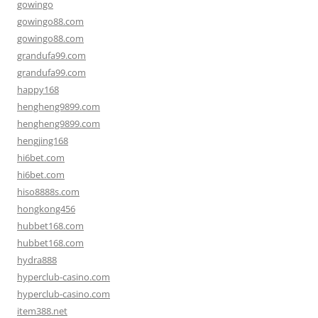
gowingo
gowingo88.com
gowingo88.com
grandufa99.com
grandufa99.com
happy168
hengheng9899.com
hengheng9899.com
hengjing168
hi6bet.com
hi6bet.com
hiso8888s.com
hongkong456
hubbet168.com
hubbet168.com
hydra888
hyperclub-casino.com
hyperclub-casino.com
item388.net