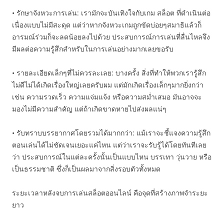
• รักษาจังหวะการเล่น: เรามักจะบันเทิงใจกับเกม สล็อต ที่ดำเนินต่อ
เนื่องแบบไม่มีสะดุด แต่ว่าหากจังหวะเกมถูกขัดบ่อยๆสมาธิแล้วก็
อารมณ์ร่วมก็จะลดน้อยลงไปด้วย ประสบการณ์การเล่นที่ลื่นไหลจึง
มีผลต่อความรู้สึกสำหรับในการเล่นอย่างมากเลยขอรับ
• รายละเอียดเล็กๆที่ไม่ควรละเลย: บางครั้ง สิ่งที่ทำให้พวกเรารู้สึก
ไม่ดีไม่ได้เกิดเรื่องใหญ่เลยครับผม แต่มักเกิดเรื่องเล็กๆมากยิ่งกว่า
เช่น ความรวดเร็ว ความแจ่มแจ้ง หรือความสม่ำเสมอ มันอาจจะ
มองไม่มีความสำคัญ แต่ถ้าเกิดขาดหายไปส่งผลแน่ๆ
• รับทราบบรรยากาศโดยรวมได้มากกว่า: แม้เราจะชี้แจงความรู้สึก
ตอนเล่นได้ไม่ชัดเจนเยอะแค่ไหน แต่ว่าเราจะรับรู้ได้โดยทันทีเลย
ว่า ประสบการณ์ในแต่ละครั้งนั้นเป็นแบบไหน บรรเทา วุ่นวาย หรือ
เป็นธรรมชาติ ซึ่งก็เป็นผลมาจากสิ่งรอบตัวทั้งหมด
ระยะเวลาหลังจบการเล่นสล็อตออนไลน์ คือจุดที่สร้างภาพจำระยะ
ยาว