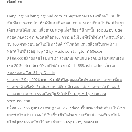
เรื่องล่าสุด
Hengjing168 hengjing168d.com 24 September 69 เครดิตฟรี เกมเดิม
พัน ที่สร้างความบันเทิง ดีที่สุด แจ็คพอตแตก 10M ต่อเดือน ไม่ติดเทิร์น ยูส
เดียว เล่นได้ทุกเกม สล็อต168 ลงทุนทั้งที่ต้อง ที่นี่เท่านั้น Top 32 by Jude
สล็อตเว็บตรง 4 ก.ค. 69 สล็อต168 ความพรีเมียมที่เข้าถึงได้จริง ชวนเพื่อน
รับ 100 ฝาก-ถอน อัตโนมัติ การันตี กำไรหลักแสน สล็อตเว็บตรง ห้าม
พลาด โปรดีรออยู่ Top 12 by Maddison tangtem168e.com
สล็อต888 สล็อตออนไลน์มาแรง รวมเกมยอดนิยม พร้อมเคล็ดลับก่อนเริ่ม
เล่น 20 September 69 เวปไซต์ แจกหนัก Jin888.asia casino เว็บแม่
ทดลองเล่น Top 31 by Dustin
บาคาร่า 7 Sep 2026 บาคาร่า168 เปิดมุมมองใหม่ของเกมบาคาร่า เซียน
บาคาร่าตัวจริงรับ 3 แสน ระบบเสถียร อัปเดตล่าสุด บาคาร่าสด ดีลเลอร์
สาวสวย บาคาร่า168 สมัครปุ๊บ รับโปรปั๊บ Top 29 by Xiomara
sexy168c.com
สล็อต55 Jin55.guru 20 กรกฎาคม 26 jinda55 เว็บบาคาร่าอันดับ 1 ในไทย
สมาชิกใหม่รับ 100% ได้เงินเร็ว เข้าใจง่าย ระบบทันสมัย รองรับทุกไลฟ์
สไตล์ jinda55 สมัครไว้ก่อน คุ้มกว่า Top 63 by Marcella