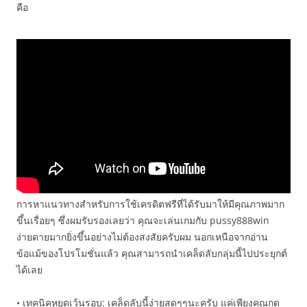
คือ
การหาแนวทางสำหรับการใช้เครดิตฟรีที่ได้รับมาให้มีคุณภาพมาก
ขึ้นเรื่อยๆ ซึ่งผมรับรองเลยว่า คุณจะเล่นเกมกับ pussy888win
ง่ายดายมากยิ่งขึ้นอย่างไม่ต้องสงสัยครับผม นอกเหนือจากอ่าน
ข้อแม้ของโปรโมชั่นแล้ว คุณสามารถนำเคล็ดลับกลุ่มนี้ไปประยุกต์
ได้เลย
• เทคนิคหยุดเว้นรอบ: เคล็ดลับนี้ง่ายสุดๆๆนะครับ แค่เพียงคุณกด