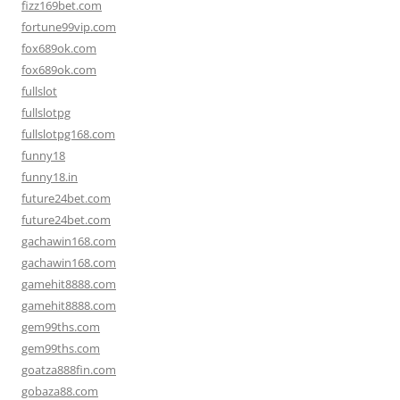
fizz169bet.com
fortune99vip.com
fox689ok.com
fox689ok.com
fullslot
fullslotpg
fullslotpg168.com
funny18
funny18.in
future24bet.com
future24bet.com
gachawin168.com
gachawin168.com
gamehit8888.com
gamehit8888.com
gem99ths.com
gem99ths.com
goatza888fin.com
gobaza88.com