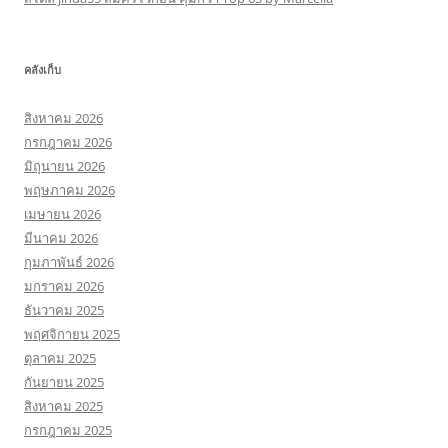
คลังเก็บ
สิงหาคม 2026
กรกฎาคม 2026
มิถุนายน 2026
พฤษภาคม 2026
เมษายน 2026
มีนาคม 2026
กุมภาพันธ์ 2026
มกราคม 2026
ธันวาคม 2025
พฤศจิกายน 2025
ตุลาคม 2025
กันยายน 2025
สิงหาคม 2025
กรกฎาคม 2025