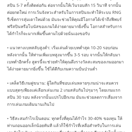
สปิน 5-7 ครั้งติดต่อกัน ต่อจากนั้นให้เว้นรอบสัก 15 วินาที จากนั้น
ค่อยกดใหม่ การเว้นจังหวะสำหรับในการสปินจะทำให้ระบบ RNG
รีเซ็ตการสุ่มเดาใหม่ด้วย มันจะช่วยให้คุณมีโอกาสได้เข้าถึงฟีพบร์
ฟรีสปินหรือโบนัสของเกมได้ง่ายดายมากยิ่งขึ้น โอกาสสำหรับการ
ได้กำไรก็จะมากเพิ่มขึ้นตามไปด้วยนั่นเองขอรับ
• แนวทางเบทสลับสูงต่ำ: เริ่มเล่นด้วยเบทต่ำสุด 10-20 รอบก่อน
หลังจากนั้น ให้ท่านเพิ่มเบทสูงมากขึ้น 3-5 รอบ จากนั้นให้กลับมา
เบทต่ำอีกครั้ง สูตรนี้จะช่วยทำให้คุณดึงรางวัลสะสมของเกมออกมา
ได้ง่ายดายมากยิ่งขึ้น ใช้ได้ดีกับเกมความปั่นป่วนต่ำ
• เคล็ดวิธีเกมคู่ขนาน: ผู้ใดกันที่ชอบเล่นหลายๆเกมน่าจะสมควร
แบบสุดๆเพียงแค่เลือกเล่นเกม 2 เกมสลับกันไปๆมาๆ โดยเกมแรก
สปิน 30 รอบ หลังจากนั้นแปรไปอีกเกม มันจะช่วยลดการเสี่ยงจาก
การเล่นเกมเดิมนานเกินไป
• วิธีสะสมกำไรเป็นตอน: ทุกครั้งที่คุณได้กำไร 30-40% ของทุน ให้
ท่านถอนออกเล็กน้อยทันที แล้วก็ใช้กำไรที่เหลือสำหรับในการเล่น