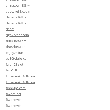
chinatown888.win
cupcake88x.com
daruma1688.com
daruma1688.com
debet
dgb222hot.com
dr888bet.com
dr888bet.com
enjoy24.fun
eu369clubs.com
fafa 123 slot
faro168
fcharoenkit168.com
fcharoenkit168.com
finnivips.com
fiwdee.bet
fiwdee.win
fiwdee.win