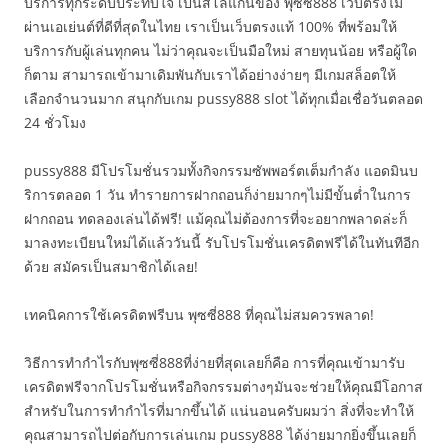
บริการทุกระดับประทับใจ เป็นสโลแกนของ พุซซี่888 เว็บตรงไม่
ผ่านเอเย่นต์ที่ดีที่สุดในไทย เราเป็นเว็บตรงแท้ 100% ที่พร้อมให้
บริการกับผู้เล่นทุกคน ไม่ว่าคุณจะเป็นมือใหม่ สายทุนน้อย หรือผู้ใด
ก็ตาม สามารถเข้ามาเดิมพันกับเราได้อย่างง่ายๆ มีเกมสล็อตให้
เลือกจำนวนมาก สนุกกับเกม pussy888 slot ได้ทุกเมื่อเชื่อวันตลอด
24 ชั่วโมง
pussy888 มีโปรโมชั่นรวมทั้งกิจกรรมซัพพอร์ตเต็มกำลัง แอดมินบ
ริการตลอด 1 วัน ทำรายการฝากถอนก็ง่ายมากๆไม่มีขั้นต่ำในการ
ฝากถอน ทดลองเล่นได้ฟรี! แม้คุณไม่ต้องการที่จะอยากพลาดล่ะก็
มาลงทะเบียนใหม่ได้แล้ววันนี้ รับโปรโมชั่นเครดิตฟรีได้ในทันทีอีก
ด้วย สมัครเป็นสมาชิกได้เลย!
เทคนิคการใช้เครดิตฟรีบน พุซซี่888 ที่คุณไม่สมควรพลาด!
วิธีการทำกำไรกับพุซซี่888ที่ง่ายที่สุดเลยก็คือ การที่คุณเข้ามารับ
เครดิตฟรีจากโปรโมชั่นหรือกิจกรรมต่างๆมันจะช่วยให้คุณมีโอกาส
สำหรับในการทำกำไรที่มากขึ้นได้ แน่นอนครับผมว่า สิ่งที่จะทำให้
คุณสามารถไปต่อกับการเล่นเกม pussy888 ได้ง่ายมากยิ่งขึ้นเลยก็