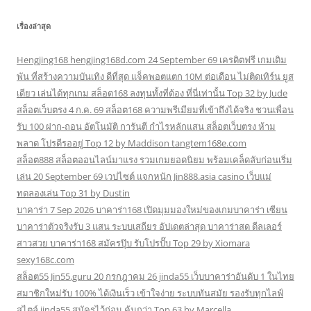
เรื่องล่าสุด
Hengjing168 hengjing168d.com 24 September 69 เครดิตฟรี เกมเดิม
พัน ที่สร้างความบันเทิง ดีที่สุด แจ็คพอตแตก 10M ต่อเดือน ไม่ติดเทิร์น ยูส
เดียว เล่นได้ทุกเกม สล็อต168 ลงทุนทั้งที่ต้อง ที่นี่เท่านั้น Top 32 by Jude
สล็อตเว็บตรง 4 ก.ค. 69 สล็อต168 ความพรีเมียมที่เข้าถึงได้จริง ชวนเพื่อน
รับ 100 ฝาก-ถอน อัตโนมัติ การันตี กำไรหลักแสน สล็อตเว็บตรง ห้าม
พลาด โปรดีรออยู่ Top 12 by Maddison tangtem168e.com
สล็อต888 สล็อตออนไลน์มาแรง รวมเกมยอดนิยม พร้อมเคล็ดลับก่อนเริ่ม
เล่น 20 September 69 เวปไซต์ แจกหนัก Jin888.asia casino เว็บแม่
ทดลองเล่น Top 31 by Dustin
บาคาร่า 7 Sep 2026 บาคาร่า168 เปิดมุมมองใหม่ของเกมบาคาร่า เซียน
บาคาร่าตัวจริงรับ 3 แสน ระบบเสถียร อัปเดตล่าสุด บาคาร่าสด ดีลเลอร์
สาวสวย บาคาร่า168 สมัครปุ๊บ รับโปรปั๊บ Top 29 by Xiomara
sexy168c.com
สล็อต55 Jin55.guru 20 กรกฎาคม 26 jinda55 เว็บบาคาร่าอันดับ 1 ในไทย
สมาชิกใหม่รับ 100% ได้เงินเร็ว เข้าใจง่าย ระบบทันสมัย รองรับทุกไลฟ์
สไตล์ jinda55 สมัครไว้ก่อน คุ้มกว่า Top 63 by Marcella