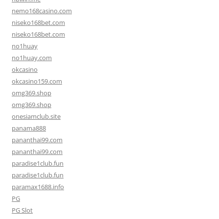
nemo168casino.com
niseko168bet.com
niseko168bet.com
no1huay
no1huay.com
okcasino
okcasino159.com
omg369.shop
omg369.shop
onesiamclub.site
panama888
pananthai99.com
pananthai99.com
paradise1club.fun
paradise1club.fun
paramax1688.info
PG
PG Slot