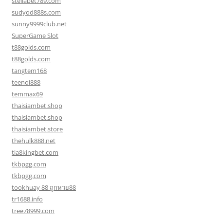
stellabet789.com
sudyod888s.com
sunny9999club.net
SuperGame Slot
t88golds.com
t88golds.com
tangtem168
teenoi888
temmax69
thaisiambet.shop
thaisiambet.shop
thaisiambet.store
thehulk888.net
tia8kingbet.com
tkbpgg.com
tkbpgg.com
tookhuay 88 ถูกหวย88
tr1688.info
tree78999.com