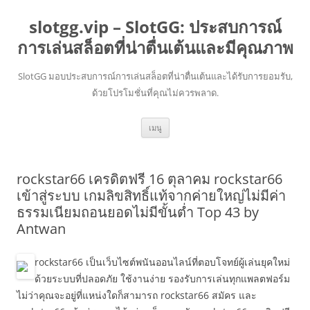
slotgg.vip – SlotGG: ประสบการณ์
การเล่นสล็อตที่น่าตื่นเต้นและมีคุณภาพ
SlotGG มอบประสบการณ์การเล่นสล็อตที่น่าตื่นเต้นและได้รับการยอมรับ,
ด้วยโปรโมชั่นที่คุณไม่ควรพลาด.
ข้าม
เมนู
ไป
ยัง
เนื้อหา
rockstar66 เครดิตฟรี 16 ตุลาคม rockstar66
เข้าสู่ระบบ เกมลิขสิทธิ์แท้จากค่ายใหญ่ไม่มีค่า
ธรรมเนียมถอนยอดไม่มีขั้นต่ำ Top 43 by
Antwan
rockstar66 เป็นเว็บไซต์พนันออนไลน์ที่ตอบโจทย์ผู้เล่นยุคใหม่
ด้วยระบบที่ปลอดภัย ใช้งานง่าย รองรับการเล่นทุกแพลตฟอร์ม
ไม่ว่าคุณจะอยู่ที่แหน่งใดก็สามารถ rockstar66 สมัคร และ