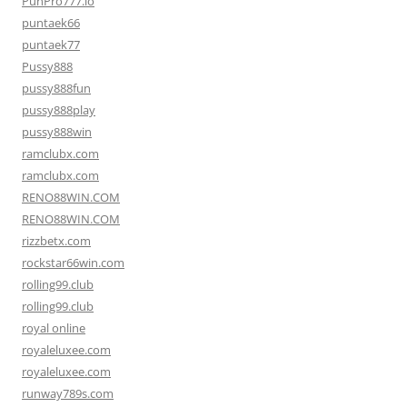
PunPro777.io
puntaek66
puntaek77
Pussy888
pussy888fun
pussy888play
pussy888win
ramclubx.com
ramclubx.com
RENO88WIN.COM
RENO88WIN.COM
rizzbetx.com
rockstar66win.com
rolling99.club
rolling99.club
royal online
royaleluxee.com
royaleluxee.com
runway789s.com