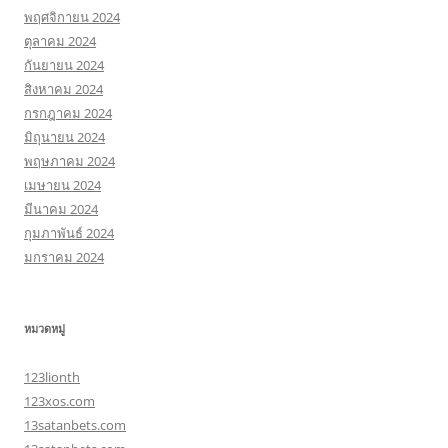
พฤศจิกายน 2024
ตุลาคม 2024
กันยายน 2024
สิงหาคม 2024
กรกฎาคม 2024
มิถุนายน 2024
พฤษภาคม 2024
เมษายน 2024
มีนาคม 2024
กุมภาพันธ์ 2024
มกราคม 2024
หมวดหมู่
123lionth
123xos.com
13satanbets.com