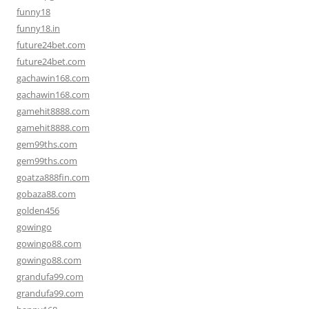
funny18
funny18.in
future24bet.com
future24bet.com
gachawin168.com
gachawin168.com
gamehit8888.com
gamehit8888.com
gem99ths.com
gem99ths.com
goatza888fin.com
gobaza88.com
golden456
gowingo
gowingo88.com
gowingo88.com
grandufa99.com
grandufa99.com