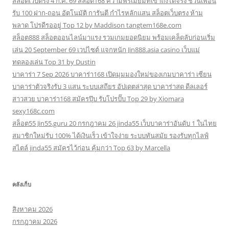
สล็อตเว็บตรง 4 ก.ค. 69 สล็อต168 ความพรีเมียมที่เข้าถึงได้จริง ชวนเพื่อน
รับ 100 ฝาก-ถอน อัตโนมัติ การันตี กำไรหลักแสน สล็อตเว็บตรง ห้าม
พลาด โปรดีรออยู่ Top 12 by Maddison tangtem168e.com
สล็อต888 สล็อตออนไลน์มาแรง รวมเกมยอดนิยม พร้อมเคล็ดลับก่อนเริ่ม
เล่น 20 September 69 เวปไซต์ แจกหนัก Jin888.asia casino เว็บแม่
ทดลองเล่น Top 31 by Dustin
บาคาร่า 7 Sep 2026 บาคาร่า168 เปิดมุมมองใหม่ของเกมบาคาร่า เซียน
บาคาร่าตัวจริงรับ 3 แสน ระบบเสถียร อัปเดตล่าสุด บาคาร่าสด ดีลเลอร์
สาวสวย บาคาร่า168 สมัครปุ๊บ รับโปรปั๊บ Top 29 by Xiomara
sexy168c.com
สล็อต55 Jin55.guru 20 กรกฎาคม 26 jinda55 เว็บบาคาร่าอันดับ 1 ในไทย
สมาชิกใหม่รับ 100% ได้เงินเร็ว เข้าใจง่าย ระบบทันสมัย รองรับทุกไลฟ์
สไตล์ jinda55 สมัครไว้ก่อน คุ้มกว่า Top 63 by Marcella
คลังเก็บ
สิงหาคม 2026
กรกฎาคม 2026