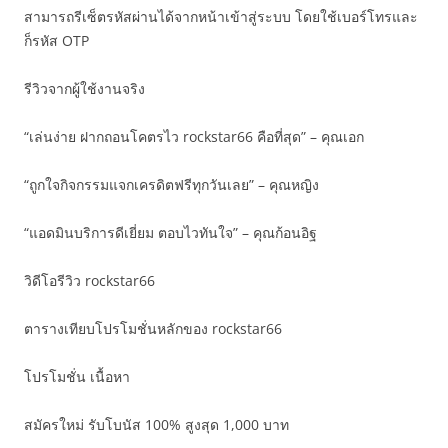
สามารถรีเซ็ตรหัสผ่านได้จากหน้าเข้าสู่ระบบ โดยใช้เบอร์โทรและ
ก็รหัส OTP
รีวิวจากผู้ใช้งานจริง
“เล่นง่าย ฝากถอนโคตรไว rockstar66 คือที่สุด” – คุณเอก
“ถูกใจกิจกรรมแจกเครดิตฟรีทุกวันเลย” – คุณหญิง
“แอดมินบริการดีเยี่ยม ตอบไวทันใจ” – คุณก้อนอิฐ
วิดีโอรีวิว rockstar66
ตารางเทียบโปรโมชั่นหลักของ rockstar66
โปรโมชั่น เนื้อหา
สมัครใหม่ รับโบนัส 100% สูงสุด 1,000 บาท