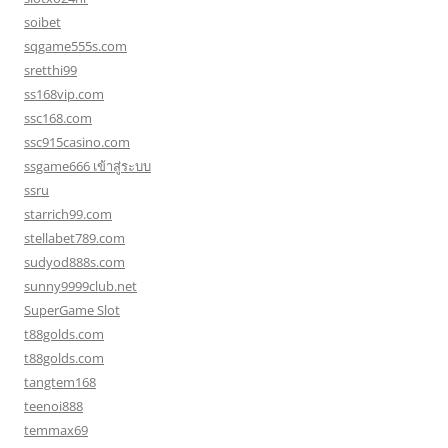
soibet
sqgame555s.com
sretthi99
ss168vip.com
ssc168.com
ssc915casino.com
ssgame666 เข้าสู่ระบบ
ssru
starrich99.com
stellabet789.com
sudyod888s.com
sunny9999club.net
SuperGame Slot
t88golds.com
t88golds.com
tangtem168
teenoi888
temmax69