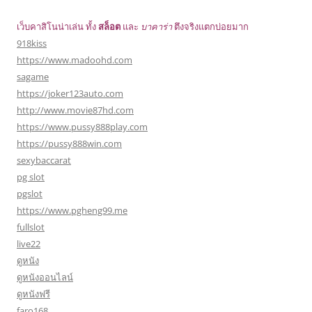
เว็บคาสิโนน่าเล่น ทั้ง
สล็อต
และ
บาคาร่า
ตึงจริงแตกบ่อยมาก
918kiss
https://www.madoohd.com
sagame
https://joker123auto.com
http://www.movie87hd.com
https://www.pussy888play.com
https://pussy888win.com
sexybaccarat
pg slot
pgslot
https://www.pgheng99.me
fullslot
live22
ดูหนัง
ดูหนังออนไลน์
ดูหนังฟรี
faro168