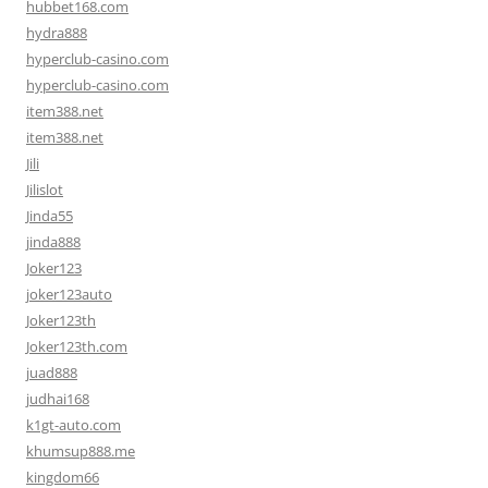
hubbet168.com
hydra888
hyperclub-casino.com
hyperclub-casino.com
item388.net
item388.net
Jili
Jilislot
Jinda55
jinda888
Joker123
joker123auto
Joker123th
Joker123th.com
juad888
judhai168
k1gt-auto.com
khumsup888.me
kingdom66