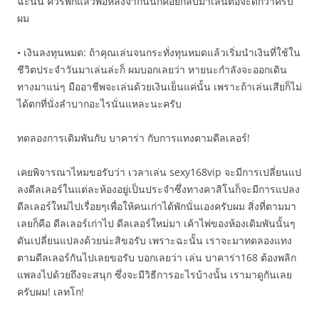
ฉะนั้น ควรพักแล้วพอหลังจากนั้นก็ค่อยกลับมาเล่นต่อจะดีกว่าครับ
ผม
• เงินลงทุนหมด: ถ้าคุณเล่นจนกระทั่งทุนหมดแล้วเริ่มนำเงินที่ใช้ใน
ชีวิตประจำวันมาเล่นล่ะก็ ผมบอกเลยว่า หายนะกำลังจะออกเดิน
ทางมาแน่ๆ มืออาชีพจะเล่นด้วยเงินเย็นแค่นั้น เพราะถ้าเล่นเสียก็ไม่
ได้ตกที่นั่งลำบากอะไรนั่นแหละนะครับ
ทดลองการเดิมพันกับ บาคาร่า กับการแทงตามดีลเลอร์!
เคยพิจารณาไหมขอรับว่า เวลาเล่น sexy168vip จะมีการเปลี่ยนแป
ลงดีลเลอร์ในแต่ละห้องอยู่เป็นประจำซึ่งทางคาสิโนก็จะมีการแปลง
ดีลเลอร์ใหม่ไปเรื่อยๆเพื่อให้คนเก่าได้พักนั่นเองครับผม สิ่งที่ตามมา
เลยก็คือ ดีลเลอร์เก่าไป ดีลเลอร์ใหม่มา เค้าไพ่ของห้องเดิมพันนั้นๆ
ดันเปลี่ยนแปลงด้วยน่ะสิขอรับ เพราะฉะนั้น เราจะมาทดลองแทง
ตามดีลเลอร์กันไปเลยขอรับ บอกเลยว่า เล่น บาคาร่า168 ต้องพลิก
แพลงไปด้วยถึงจะสนุก ซึ่งจะมีวิธีการอะไรบ้างนั้น เรามาดูกันเลย
ครับผม! เลทโก!