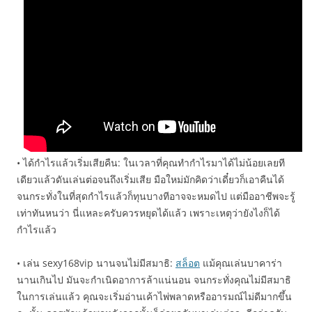
• ได้กำไรแล้วเริ่มเสียคืน: ในเวลาที่คุณทำกำไรมาได้ไม่น้อยเลยที
เดียวแล้วดันเล่นต่อจนถึงเริ่มเสีย มือใหม่มักคิดว่าเดี๋ยวก็เอาคืนได้
จนกระทั่งในที่สุดกำไรแล้วก็ทุนบางทีอาจจะหมดไป แต่มืออาชีพจะรู้
เท่าทันหนว่า นี่แหละครับควรหยุดได้แล้ว เพราะเหตุว่ายังไงก็ได้
กำไรแล้ว
• เล่น sexy168vip นานจนไม่มีสมาธิ:
สล็อต
แม้คุณเล่นบาคาร่า
นานเกินไป มันจะกำเนิดอาการล้าแน่นอน จนกระทั่งคุณไม่มีสมาธิ
ในการเล่นแล้ว คุณจะเริ่มอ่านเค้าไพ่พลาดหรืออารมณ์ไม่ดีมากขึ้น