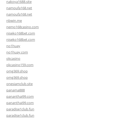
nakoya1688.site
namoufa168.net
namoufa168.net
nbwin.me
nemo168casino.com
niseko168bet.com
niseko168bet.com
no1huay
no1huay.com
okcasino
okcasino159.com
omg369.shop
omg369.shop
onesiamclub.site
panama888
pananthai99.com
pananthai99.com
paradise1club.fun
paradise1club.fun