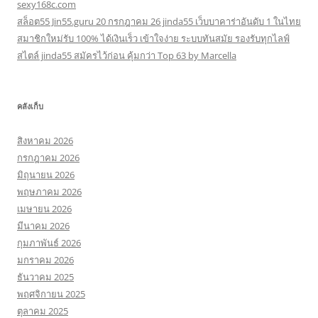
sexy168c.com
สล็อต55 Jin55.guru 20 กรกฎาคม 26 jinda55 เว็บบาคาร่าอันดับ 1 ในไทย
สมาชิกใหม่รับ 100% ได้เงินเร็ว เข้าใจง่าย ระบบทันสมัย รองรับทุกไลฟ์
สไตล์ jinda55 สมัครไว้ก่อน คุ้มกว่า Top 63 by Marcella
คลังเก็บ
สิงหาคม 2026
กรกฎาคม 2026
มิถุนายน 2026
พฤษภาคม 2026
เมษายน 2026
มีนาคม 2026
กุมภาพันธ์ 2026
มกราคม 2026
ธันวาคม 2025
พฤศจิกายน 2025
ตุลาคม 2025