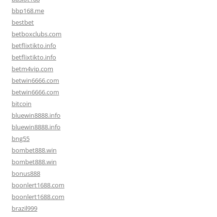
bbp168.me
bestbet
betboxclubs.com
betflixtikto.info
betflixtikto.info
betm4vip.com
betwin6666.com
betwin6666.com
bitcoin
bluewin8888.info
bluewin8888.info
bng55
bombet888.win
bombet888.win
bonus888
boonlert1688.com
boonlert1688.com
brazil999