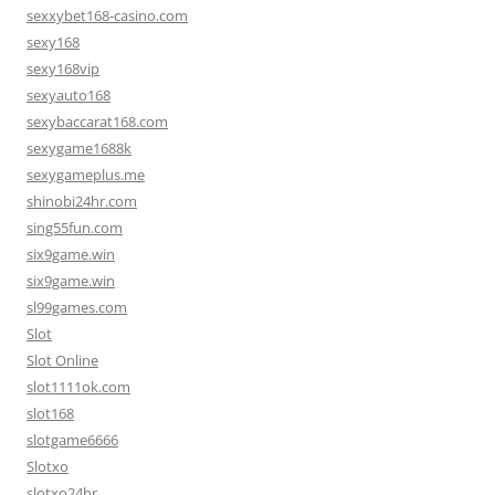
sexxybet168-casino.com
sexy168
sexy168vip
sexyauto168
sexybaccarat168.com
sexygame1688k
sexygameplus.me
shinobi24hr.com
sing55fun.com
six9game.win
six9game.win
sl99games.com
Slot
Slot Online
slot1111ok.com
slot168
slotgame6666
Slotxo
slotxo24hr