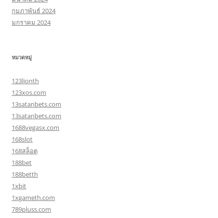
กุมภาพันธ์ 2024
มกราคม 2024
หมวดหมู่
123lionth
123xos.com
13satanbets.com
13satanbets.com
1688vegasx.com
168slot
168สล็อต
188bet
188betth
1xbit
1xgameth.com
789pluss.com