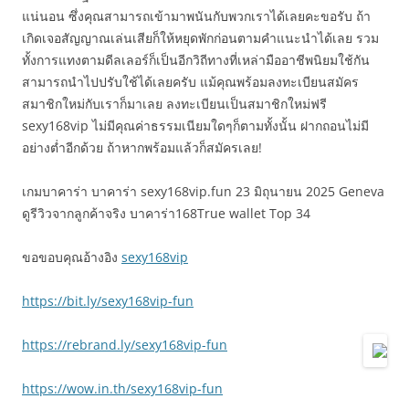
แน่นอน ซึ่งคุณสามารถเข้ามาพนันกับพวกเราได้เลยคะขอรับ ถ้า
เกิดเจอสัญญาณเล่นเสียก็ให้หยุดพักก่อนตามคำแนะนำได้เลย รวม
ทั้งการแทงตามดีลเลอร์ก็เป็นอีกวิถีทางที่เหล่ามืออาชีพนิยมใช้กัน
สามารถนำไปปรับใช้ได้เลยครับ แม้คุณพร้อมลงทะเบียนสมัคร
สมาชิกใหม่กับเราก็มาเลย ลงทะเบียนเป็นสมาชิกใหม่ฟรี
sexy168vip ไม่มีคุณค่าธรรมเนียมใดๆก็ตามทั้งนั้น ฝากถอนไม่มี
อย่างต่ำอีกด้วย ถ้าหากพร้อมแล้วก็สมัครเลย!
เกมบาคาร่า บาคาร่า sexy168vip.fun 23 มิถุนายน 2025 Geneva
ดูรีวิวจากลูกค้าจริง บาคาร่า168True wallet Top 34
ขอขอบคุณอ้างอิง
sexy168vip
https://bit.ly/sexy168vip-fun
https://rebrand.ly/sexy168vip-fun
https://wow.in.th/sexy168vip-fun