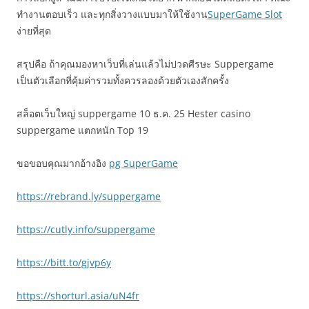
ทำงานตอบเร็ว และทุกสิ่งวางแบบมาให้ใช้งาน
SuperGame Slot
ง่ายที่สุด
สรุปคือ ถ้าคุณมองหาเว็บที่เล่นแล้วไม่ปวดศีรษะ Suppergame
เป็นตัวเลือกที่คุ้มค่ารวมทั้งควรลองด้วยตัวเองสักครั้ง
สล็อตเว็บใหญ่ suppergame 10 ธ.ค. 25 Hester casino
suppergame แตกหนัก Top 19
ขอขอบคุณมากอ้างอิง
pg SuperGame
https://rebrand.ly/suppergame
https://cutly.info/suppergame
https://bitt.to/gjvp6y
https://shorturl.asia/uN4fr