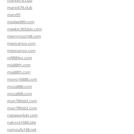
mario678.club
mario678.club
mars95
medee989.com
meekin365day.com
mercyrosa168.com
mexicanoo.com
mexicanoo.com
mfj889xx.com
mia88th.com
mia88th.com
mono16888.com
moza888.com
moza888.com
mun789slot.com
mun789slot.com
nagawaybet.com
nakoya1688.site
namoufa168.net