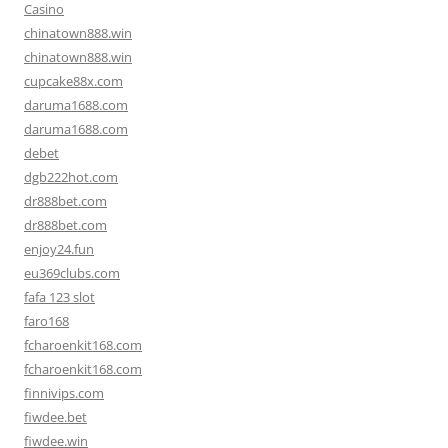
Casino
chinatown888.win
chinatown888.win
cupcake88x.com
daruma1688.com
daruma1688.com
debet
dgb222hot.com
dr888bet.com
dr888bet.com
enjoy24.fun
eu369clubs.com
fafa 123 slot
faro168
fcharoenkit168.com
fcharoenkit168.com
finnivips.com
fiwdee.bet
fiwdee.win