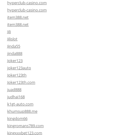
hyperclub-casino.com
hyperclub-casino.com
item388.net
item388.net
Jili
Jilislot
Jinda55
jinda888
Joker123
joker123auto
Joker123th
Joker123th.com
juad888
judhai168
k1gt-auto.com
khumsup888.me
kingdom66
kingromans789.com
kingxxxbet123.com