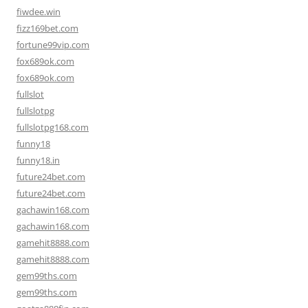
fiwdee.win
fizz169bet.com
fortune99vip.com
fox689ok.com
fox689ok.com
fullslot
fullslotpg
fullslotpg168.com
funny18
funny18.in
future24bet.com
future24bet.com
gachawin168.com
gachawin168.com
gamehit8888.com
gamehit8888.com
gem99ths.com
gem99ths.com