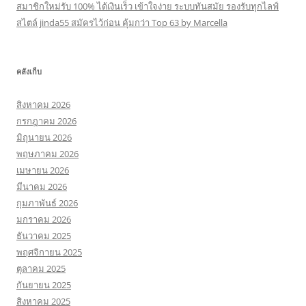
สมาชิกใหม่รับ 100% ได้เงินเร็ว เข้าใจง่าย ระบบทันสมัย รองรับทุกไลฟ์
สไตล์ jinda55 สมัครไว้ก่อน คุ้มกว่า Top 63 by Marcella
คลังเก็บ
สิงหาคม 2026
กรกฎาคม 2026
มิถุนายน 2026
พฤษภาคม 2026
เมษายน 2026
มีนาคม 2026
กุมภาพันธ์ 2026
มกราคม 2026
ธันวาคม 2025
พฤศจิกายน 2025
ตุลาคม 2025
กันยายน 2025
สิงหาคม 2025