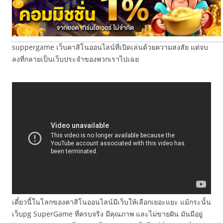
suppergame เว็บคาสิโนออนไลน์ที่เปิดเล่นด้วยความสงสัย แต่จบ
ลงที่กลายเป็นเว็บประจำของพวกเราไปเฉย
เดี๋ยวนี้ในโลกของคาสิโนออนไลน์มีเว็บให้เลือกเยอะแยะ แม้กระนั้น
เว็บpg SuperGame ที่ครบจริง มีคุณภาพ และไม่ขายฝัน มันมีอยู่