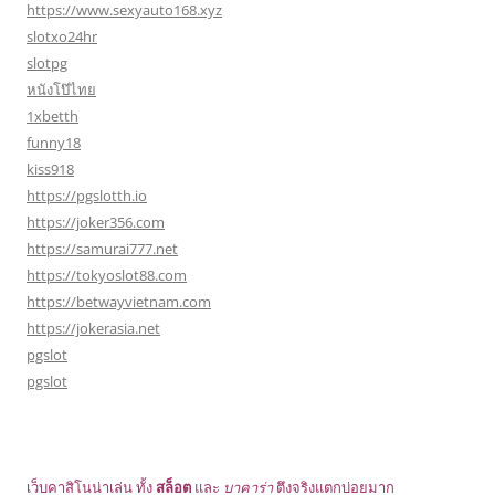
https://www.sexyauto168.xyz
slotxo24hr
slotpg
หนังโป๊ไทย
1xbetth
funny18
kiss918
https://pgslotth.io
https://joker356.com
https://samurai777.net
https://tokyoslot88.com
https://betwayvietnam.com
https://jokerasia.net
pgslot
pgslot
เว็บคาสิโนน่าเล่น ทั้ง
สล็อต
และ
บาคาร่า
ตึงจริงแตกบ่อยมาก