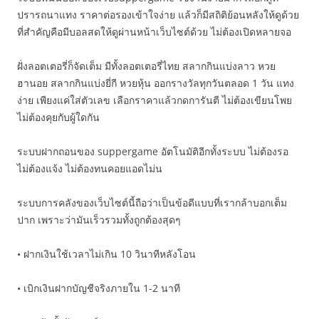
ปรารถนาแทง ราคาต่อรองเข้าใจง่าย แล้วก็มีสถิติย้อนหลังให้ดูด้วย
ที่สำคัญคือมีบอลสดให้ดูผ่านหน้าเว็บไซต์ด้วย ไม่ต้องเปิดหลายจอ
ฝั่งลอตเตอรี่ก็จัดเต็ม มีทั้งลอตเตอรี่ไทย สลากกินแบ่งลาว หวย
ฮานอย สลากกินแบ่งยี่กี หวยหุ้น ออกรางวัลทุกวันตลอด 1 วัน แทง
ง่าย เพียงแค่ใส่ตัวเลข เลือกราคาแล้วกดการันตี ไม่ต้องเขียนโพย
ไม่ต้องคุยกับผู้ใดกัน
ระบบฝากถอนของ suppergame อัตโนมัติอีกทั้งระบบ ไม่ต้องรอ
ไม่ต้องแจ้ง ไม่ต้องทนคอยแอดไม่น
ระบบการคลังของเว็บไซต์นี้ถือว่าเป็นข้อดีแบบที่เรากล้าบอกเต็ม
ปาก เพราะว่ามันเร็วรวมทั้งถูกต้องสุดๆ
• ฝากเงินใช้เวลาไม่เกิน 10 วินาทีหลังโอน
• เบิกเงินฝากบัญชีจริงภายใน 1-2 นาที