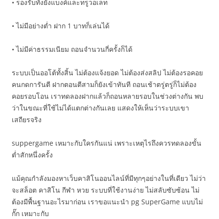
• รองรับทั้งยังแบงค์และทรูวอเลท
• ไม่มีอย่างต่ำ ฝาก 1 บาทก็เล่นได้
• ไม่มีค่าธรรมเนียม ถอนจำนวนกี่ครั้งก็ได้
ระบบเป็นออโต้ทั้งสิ้น ไม่ต้องแจ้งยอด ไม่ต้องส่งสลิป ไม่ต้องรอคอย
คนกดการันตี ฝากตอนตีสามก็ยังเข้าทันที ถอนเช้าตรู่ตรู่ก็ไม่ต้อง
คอยรอบโอน เราทดลองฝากแล้วก็ถอนหลายรอบในช่วงต่างกัน พบ
ว่าในขณะที่ใช้ไม่ได้แตกต่างกันเลย แสดงให้เห็นว่าระบบเขา
เสถียรจริง
suppergame เหมาะกับใครกันแน่ เพราะเหตุไรถึงควรทดลองขั้น
ต่ำสักหนึ่งครั้ง
แม้คุณกำลังมองหาเว็บคาสิโนออนไลน์ที่มีทุกๆอย่างในที่เดียว ไม่ว่า
จะสล็อต คาสิโน กีฬา หวย ระบบที่ใช้งานง่าย ไม่สลับซับซ้อน ไม่
ต้องมีพื้นฐานอะไรมาก่อน เราขอแนะนำ pg SuperGame แบบไม่
กั๊ก เหมาะกับ