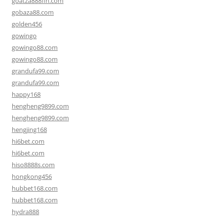
goatza888fin.com
gobaza88.com
golden456
gowingo
gowingo88.com
gowingo88.com
grandufa99.com
grandufa99.com
happy168
hengheng9899.com
hengheng9899.com
hengjing168
hi6bet.com
hi6bet.com
hiso8888s.com
hongkong456
hubbet168.com
hubbet168.com
hydra888