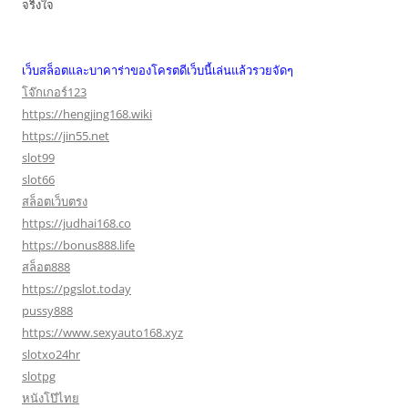
จริงใจ
เว็บสล็อตและบาคาร่าของโครตดีเว็บนี้เล่นแล้วรวยจัดๆ
โจ๊กเกอร์123
https://hengjing168.wiki
https://jin55.net
slot99
slot66
สล็อตเว็บตรง
https://judhai168.co
https://bonus888.life
สล็อต888
https://pgslot.today
pussy888
https://www.sexyauto168.xyz
slotxo24hr
slotpg
หนังโป๊ไทย