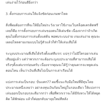
เล่นง่ายไว้ก่อนดียิ่งกว่า
3. ตั้งกรอบการเล่นให้แจ้งชัดก่อนเกมพาไหล
สิ่งที่ผมต้องการที่จะให้มือใหม่ระวังเวลาใช้งานเว็บสล็อตเครดิตฟรี
เลยก็คือ การตั้งกรอบการเล่นของตนให้เด่นชัด เนื่องจากว่าถ้าเกิด
คุณไม่ตั้งกรอบการเล่นตั้งแต่ต้น พอพบระบบง่าย เกมเล่นง่าย คุณจะ
เผลอไหลตามเกมแบบไม่รู้ตัวแล้วก็ทำให้เล่นเสียได้
ระบุงบประมาณที่เสียได้จริงตั้งแต่ทีแรก: แน่ๆว่าไม่มีใครอยากเล่น
เสียอยู่แล้ว แต่ว่าพวกเราจะต้องระบุงบประมาณที่สามารถเสียได้
จริงๆตั้งแต่แรกก่อนครับ เนื่องจากคุณจะได้รู้ว่าคุณควรจะหยุดเล่น
ตอนไหน เห็นว่าเงินที่เสียไปเป็นการเล่าเรียนได้
แบ่งการเล่นเป็นรอบ: ปั่นแตก77 ผมชี้แนะกับมือใหม่ที่มีทุนโดย
ประมาณหนึ่งเลยว่า อย่าลงทุนเงินก้อนใหญ่ในรอบเดียว ให้แบ่งการ
เล่นออกเป็นรอบๆจะดีมากกว่า เพื่อที่พวกเราจะได้มีจังหวะให้ได้หยุด
คิด ได้พักผ่อน แล้วก็ค่อยกลับมาลุยใหม่ทีหลัง