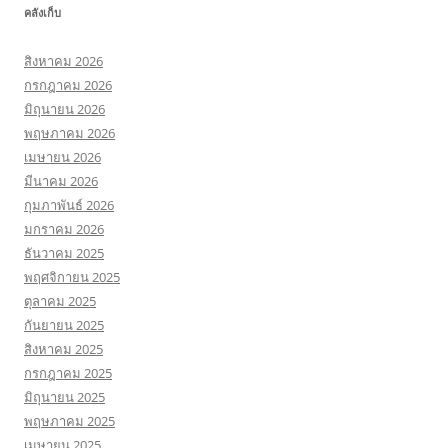
คลังเก็บ
สิงหาคม 2026
กรกฎาคม 2026
มิถุนายน 2026
พฤษภาคม 2026
เมษายน 2026
มีนาคม 2026
กุมภาพันธ์ 2026
มกราคม 2026
ธันวาคม 2025
พฤศจิกายน 2025
ตุลาคม 2025
กันยายน 2025
สิงหาคม 2025
กรกฎาคม 2025
มิถุนายน 2025
พฤษภาคม 2025
เมษายน 2025