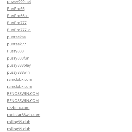
power999.net
PunPro66
PunPro66.in
PunPro777
PunPro777.io
puntaek66
puntaek77
Pussy888
pussy888fun
pussy888play
pussy888win
ramclubx.com
ramclubx.com
RENO88WIN.COM
RENO88WIN.COM
rizzbetx.com
rockstar66win.com
rolling99.club
rolling99.club