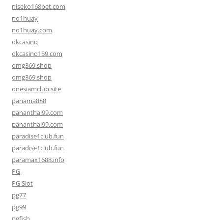
niseko168bet.com
no1huay
no1huay.com
okcasino
okcasino159.com
omg369.shop
omg369.shop
onesiamclub.site
panama888
pananthai99.com
pananthai99.com
paradise1club.fun
paradise1club.fun
paramax1688.info
PG
PG Slot
pg77
pg99
pgfish