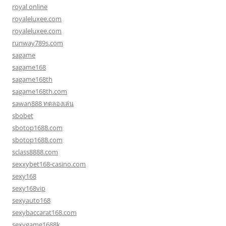
royal online
royaleluxee.com
royaleluxee.com
runway789s.com
sagame
sagame168
sagame168th
sagame168th.com
sawan888 ทดลองเล่น
sbobet
sbotop1688.com
sbotop1688.com
sclass8888.com
sexxybet168-casino.com
sexy168
sexy168vip
sexyauto168
sexybaccarat168.com
sexygame1688k