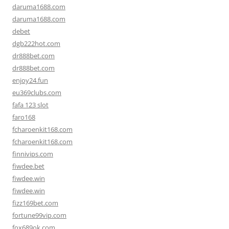
daruma1688.com
daruma1688.com
debet
dgb222hot.com
dr888bet.com
dr888bet.com
enjoy24.fun
eu369clubs.com
fafa 123 slot
faro168
fcharoenkit168.com
fcharoenkit168.com
finnivips.com
fiwdee.bet
fiwdee.win
fiwdee.win
fizz169bet.com
fortune99vip.com
fox689ok.com