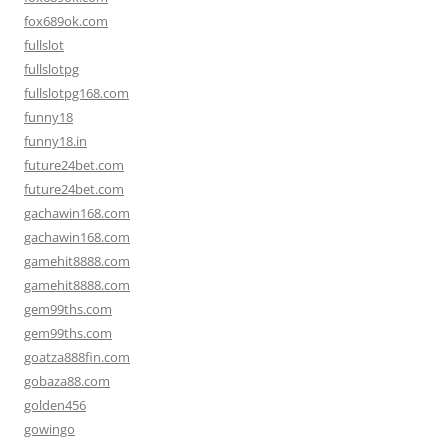
fox689ok.com
fullslot
fullslotpg
fullslotpg168.com
funny18
funny18.in
future24bet.com
future24bet.com
gachawin168.com
gachawin168.com
gamehit8888.com
gamehit8888.com
gem99ths.com
gem99ths.com
goatza888fin.com
gobaza88.com
golden456
gowingo