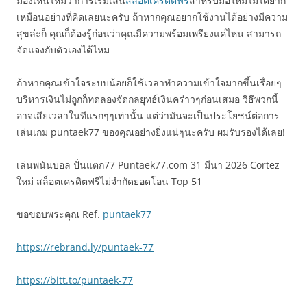
มองเห็นไหมว่าการเริ่มเล่น
สล็อตเครดิตฟรี
สำหรับมือใหม่ไม่ได้ยาก
เหมือนอย่างที่คิดเลยนะครับ ถ้าหากคุณอยากใช้งานได้อย่างมีความ
สุขล่ะก็ คุณก็ต้องรู้ก่อนว่าคุณมีความพร้อมเพรียงแค่ไหน สามารถ
จัดแจงกับตัวเองได้ไหม
ถ้าหากคุณเข้าใจระบบน้อยก็ใช้เวลาทำความเข้าใจมากขึ้นเรื่อยๆ
บริหารเงินไม่ถูกก็ทดลองจัดกลยุทธ์เงินคร่าวๆก่อนเสมอ วิธีพวกนี้
อาจเสียเวลาในทีแรกๆๆเท่านั้น แต่ว่ามันจะเป็นประโยชน์ต่อการ
เล่นเกม puntaek77 ของคุณอย่างยิ่งแน่ๆนะครับ ผมรับรองได้เลย!
เล่นพนันบอล ปั่นแตก77 Puntaek77.com 31 มีนา 2026 Cortez
ใหม่ สล็อตเครดิตฟรีไม่จำกัดยอดโอน Top 51
ขอขอบพระคุณ Ref.
puntaek77
https://rebrand.ly/puntaek-77
https://bitt.to/puntaek-77