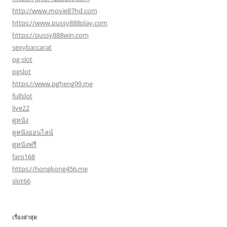
http://www.movie87hd.com
https://www.pussy888play.com
https://pussy888win.com
sexybaccarat
pg slot
pgslot
https://www.pgheng99.me
fullslot
live22
ดูหนัง
ดูหนังออนไลน์
ดูหนังฟรี
faro168
https://hongkong456.me
slot66
เรื่องล่าสุด