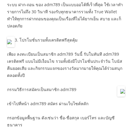
ระบบ ฝาก-ถอน ของ adm789 เป็นแบบออโต้ที่เร็วที่สุด ใช้เวลาทำ
รายการไม่ถึง 30 วินาที รองรับทุกธนาคารรวมทั้ง True Wallet
ทำให้ทุกการฝากถอนของคุณเป็นเรื่องที่ไม่ได้ยากเย็น สบาย และก็
ปลอดภัย
3. โปรโมชั่นรวมทั้งเครดิตฟรีสุดคุ้ม
เพียง ลงทะเบียนเป็นสมาชิก adm789 วันนี้ รับในทันที adm789
เครดิตฟรี แบบไม่มีเงื่อนไข รวมทั้งยังมีโปรโมชั่นประจำวัน โบนัส
คืนยอดเสีย และกิจกรรมแจกของรางวัลมากมายให้คุณได้ร่วมสนุก
ตลอดทั้งปี
กรรมวิธีการสมัครเป็นสมาชิก adm789
เข้าไปที่หน้า adm789 สมัคร ผ่านเว็บไซต์หลัก
กรอกข้อมูลพื้นฐาน ดังเช่นว่า ชื่อ-ชื่อสกุล เบอร์โทร และบัญชี
ธนาคาร