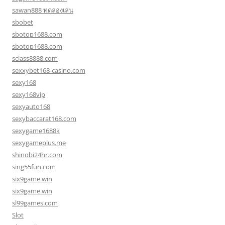
sawan888 ทดลองเล่น
sbobet
sbotop1688.com
sbotop1688.com
sclass8888.com
sexxybet168-casino.com
sexy168
sexy168vip
sexyauto168
sexybaccarat168.com
sexygame1688k
sexygameplus.me
shinobi24hr.com
sing55fun.com
six9game.win
six9game.win
sl99games.com
Slot