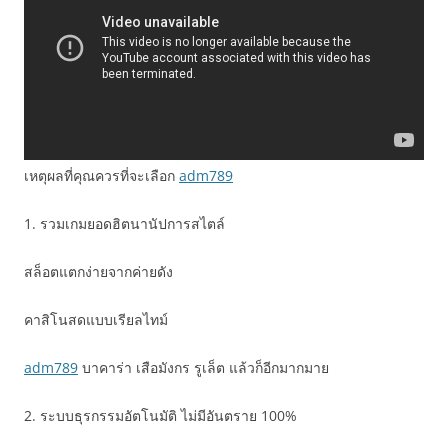
เหตุผลที่คุณควรที่จะเลือก
adm789
1. รวมเกมยอดฮิตนานัปการสไตล์
สล็อตแตกง่ายจากค่ายดัง
คาสิโนสดแบบเรียลไทม์
adm789
บาคาร่า เสือมังกร รูเล็ต แล้วก็อีกมากมาย
2. ระบบธุรกรรมอัตโนมัติ ไม่มีอันตราย 100%