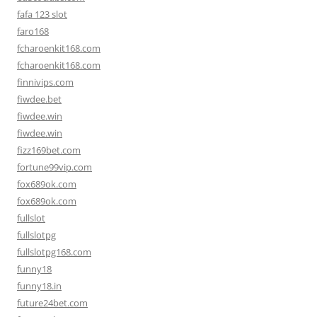
fafa 123 slot
faro168
fcharoenkit168.com
fcharoenkit168.com
finnivips.com
fiwdee.bet
fiwdee.win
fiwdee.win
fizz169bet.com
fortune99vip.com
fox689ok.com
fox689ok.com
fullslot
fullslotpg
fullslotpg168.com
funny18
funny18.in
future24bet.com