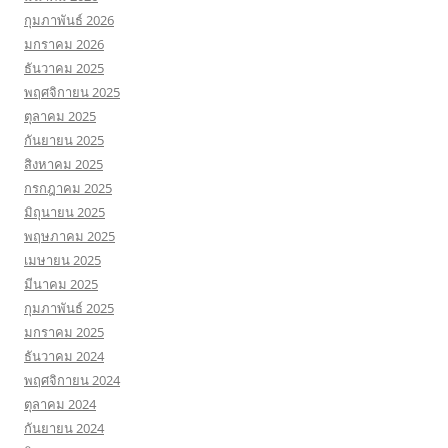
กุมภาพันธ์ 2026
มกราคม 2026
ธันวาคม 2025
พฤศจิกายน 2025
ตุลาคม 2025
กันยายน 2025
สิงหาคม 2025
กรกฎาคม 2025
มิถุนายน 2025
พฤษภาคม 2025
เมษายน 2025
มีนาคม 2025
กุมภาพันธ์ 2025
มกราคม 2025
ธันวาคม 2024
พฤศจิกายน 2024
ตุลาคม 2024
กันยายน 2024