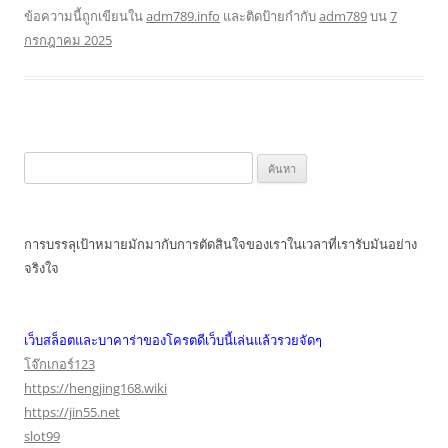
ข้อความนี้ถูกเขียนใน
adm789.info
และติดป้ายกำกับ
adm789
บน
7
กรกฎาคม 2025
ค้นหา
สำหรับ:
การบรรลุเป้าหมายมักมากับการตัดสินใจของเราในเวลาที่เรารับมันอย่าง
จริงใจ
เว็บสล็อตและบาคาร่าของโครตดีเว็บนี้เล่นแล้วรวยจัดๆ
โจ๊กเกอร์123
https://hengjing168.wiki
https://jin55.net
slot99