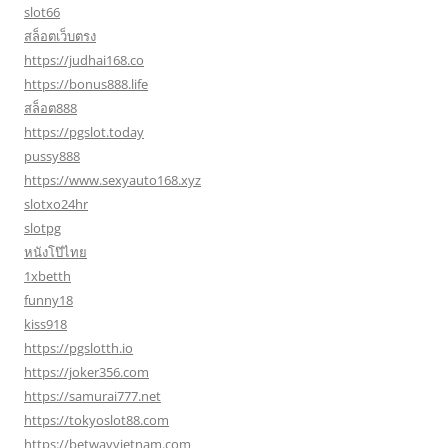
slot66
สล็อตเว็บตรง
https://judhai168.co
https://bonus888.life
สล็อต888
https://pgslot.today
pussy888
https://www.sexyauto168.xyz
slotxo24hr
slotpg
หนังโป๊ไทย
1xbetth
funny18
kiss918
https://pgslotth.io
https://joker356.com
https://samurai777.net
https://tokyoslot88.com
https://betwayvietnam.com