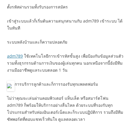
ตั้งรหัสผ่านรวมทั้งรับรองการสมัคร
เข้าสู่ระบบแล้วก็เริ่มต้นความสนุกสนานกับ adm789 เข้าระบบ ได้
ในทันที
ระบบหลังบ้านและก็ความปลอดภัย
adm789
ใช้เทคโนโลยีการเข้ารหัสขั้นสูง เพื่อป้องกันข้อมูลส่วนตัว
รวมทั้งธุรกรรมด้านการเงินของผู้เล่นทุกคน นอกเหนือจากนี้ยังมีทีม
งานมืออาชีพดูแลระบบตลอด 1 วัน
การบริการลูกค้าและก็การรองรับทุกแพลตฟอร์ม
ไม่ว่าคุณจะเล่นผ่านคอมพิวเตอร์ แท็บเล็ต หรือสมาร์ตโฟน
adm789 ก็พร้อมให้บริการอย่างลื่นไหล ด้วยระบบที่รองรับทุก
โปรแกรมสำหรับท่องอินเตอร์เน็ตและก็ระบบปฏิบัติการ รวมถึงมีทีม
ซัพพอร์ตที่ตอบแชทเร็วทันใจ ดูแลตลอดเวลา