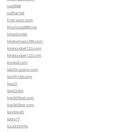
juad888
judhai168
k1gt-auto.com
khumsup888.me
kingdom66
kingromans789.com
kingxxxbet123.com
kingxxxbet123.com
ktv4sd.com
lala55-casino.com
lionth168.com
live22
live22slot
lnw365bet.com
lnw365bet.com
london45
lotto77
luca333.info