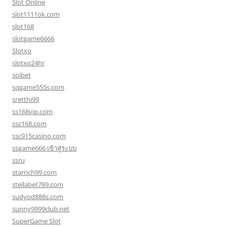
Slot Online
slot1111ok.com
slot168
slotgame6666
Slotxo
slotxo24hr
soibet
sqgame555s.com
sretthi99
ss168vip.com
ssc168.com
ssc915casino.com
ssgame666 เข้าสู่ระบบ
ssru
starrich99.com
stellabet789.com
sudyod888s.com
sunny9999club.net
SuperGame Slot