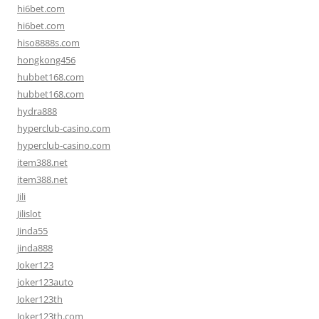
hi6bet.com
hi6bet.com
hiso8888s.com
hongkong456
hubbet168.com
hubbet168.com
hydra888
hyperclub-casino.com
hyperclub-casino.com
item388.net
item388.net
Jili
Jilislot
Jinda55
jinda888
Joker123
joker123auto
Joker123th
Joker123th.com