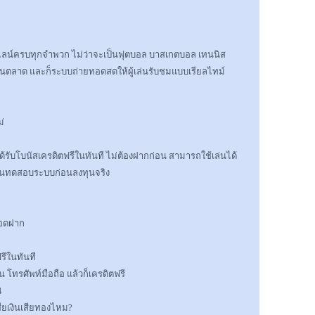
ไลน์ครบทุกจำพวก ไม่ว่าจะเป็นฟุตบอล บาสเกตบอล เทนนิส
ในตลาด และก็ระบบถ่ายทอดสดให้ผู้เล่นรับชมแบบเรียลไทม์
่
ับโบนัสเครดิตฟรีในทันที ไม่ต้องฝากก่อน สามารถใช้เล่นได้
้เล่นทดสอบระบบก่อนลงทุนจริง
ยอดฝาก
รีในทันที
 โทรศัพท์มือถือ แล้วก็เครดิตฟรี
4
ียเงินเสียทองไหม?