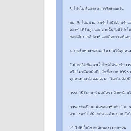
3. โปรโมชั่นแรง แจกจริงแต่ละวัน
สมาชิกใหม่สามารถรับโบนัสต้อนรับและ
ต้องทำเทิร์นสูง นอกจากนั้นยังมีโปรโม
ยอดเสียรายสัปดาห์ และกิจกรรมพิเศ
4. รองรับทุกแพลตฟอร์ม เล่นได้ทุกหนท
Future24 พัฒนาเว็บไซต์ให้รองรับการ
หรือโทรศัพท์มือถือ อีกทั้งระบบ iOS ร
ทุกหนทุกแห่ง ตลอดเวลา โดยไม่ต้องติด
กรรมวิธี Future24 สมัคร กล้วยๆด้านใ
การลงทะเบียนสมัครสมาชิกกับ Future24 เ
สามารถทำได้ด้วยตัวเองผ่านระบบอัตโนมั
เข้าไปที่เว็บไซต์หลักของ Future24