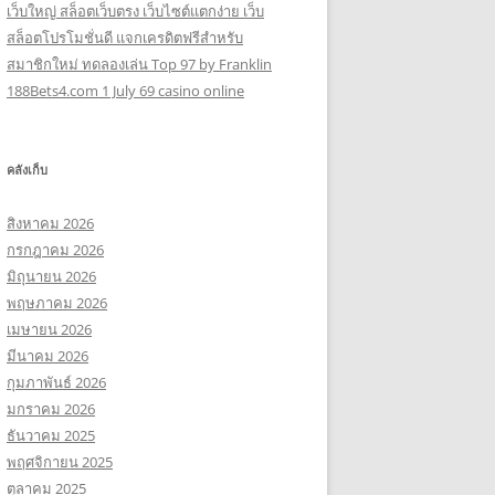
เว็บใหญ่ สล็อตเว็บตรง เว็บไซต์แตกง่าย เว็บ
สล็อตโปรโมชั่นดี แจกเครดิตฟรีสำหรับ
สมาชิกใหม่ ทดลองเล่น Top 97 by Franklin
188Bets4.com 1 July 69 casino online
คลังเก็บ
สิงหาคม 2026
กรกฎาคม 2026
มิถุนายน 2026
พฤษภาคม 2026
เมษายน 2026
มีนาคม 2026
กุมภาพันธ์ 2026
มกราคม 2026
ธันวาคม 2025
พฤศจิกายน 2025
ตุลาคม 2025