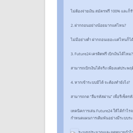
ไม่ต้องจ่ายเงิน สมัครฟรี 100% และก็ร
2. ฝากถอนอย่างน้อยมากแค่ไหน?
ไม่มีอย่างต่ำ ฝากถอนเยอะแค่ไหนก็ได้ 
3. Future24 เครดิตฟรี เบิกเงินได้ไหม?
สามารถเบิกเงินได้จริง เพียงแต่ประพ
4. หากเข้าระบบมิได้ จะต้องทำยังไง?
สามารถกด “ลืมรหัสผ่าน” เพื่อรีเซ็ตร
เทคนิคการเล่น Future24 ให้ได้กำไรจ
กำหนดแผนการเดิมพันอย่างมีระบบระ
ระบุงบประมาณและจุดหมายกำไรในแ