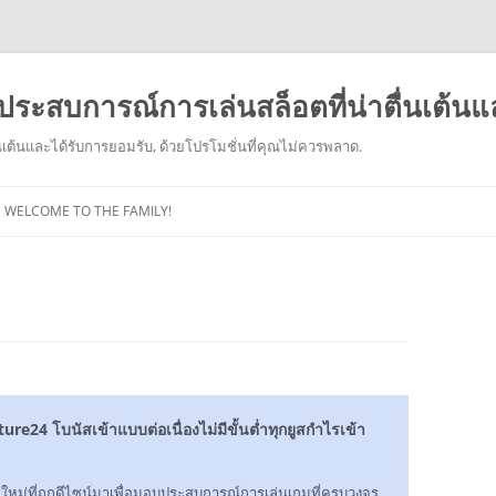
 ประสบการณ์การเล่นสล็อตที่น่าตื่นเต้น
เต้นและได้รับการยอมรับ, ด้วยโปรโมชั่นที่คุณไม่ควรพลาด.
ข้าม
ไป
WELCOME TO THE FAMILY!
ยัง
เนื้อหา
e24 โบนัสเข้าแบบต่อเนื่องไม่มีขั้นต่ำทุกยูสกำไรเข้า
ใหม่ที่ถูกดีไซน์มาเพื่อมอบประสบการณ์การเล่นเกมที่ครบวงจร