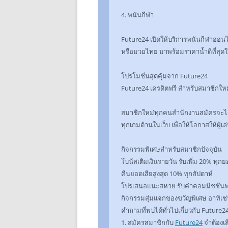
4. พนันกีฬา
Future24 เปิดให้บริการพนันกีฬาออน
หรือมวยไทย มาพร้อมราคาน้ำดีที่สุด
โปรโมชั่นสุดคุ้มจาก Future24
Future24 เครดิตฟรี สำหรับสมาชิกใหม
สมาชิกใหม่ทุกคนสำนักงานสมัครจะได้ร
ทุกเกมด้านในเว็บ เพื่อให้โอกาสให้ผู
กิจกรรมพิเศษสำหรับสมาชิกปัจจุบัน
โบนัสเติมเงินรายวัน รับเพิ่ม 20% ทุก
คืนยอดเสียสูงสุด 10% ทุกสัปดาห์
โปรเสนอแนะสหาย รับค่าคอมมิชชั่นฟ
กิจกรรมสุ่มแจกของขวัญพิเศษ อาทิเช่น
คำถามที่พบได้ทั่วไปเกี่ยวกับ Future2
1. สมัครสมาชิกกับ
Future24
จำต้องเส