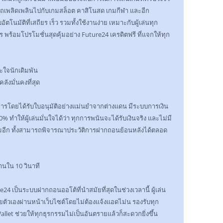
มารถเพลิดเพลินไปกับเกมสล็อต คาสิโนสด เกมกีฬา และอีก
โนมัติที่เสถียร เร็ว รวมทั้งใช้งานง่าย เหมาะกับผู้เล่นทุก
ร พร้อมโปรโมชั่นสุดคุ้มอย่าง Future24 เครดิตฟรี ที่แจกให้ทุก
ะใจนักเดิมพัน
ลังมั่นคงที่สุด
ริการโดยได้รับใบอนุมัติอย่างแม่นยำจากต่างแดน มีระบบการเงิน
% ทำให้ผู้เล่นมั่นใจได้ว่า ทุกการพนันจะได้รับเงินจริง และไม่มี
ิ่มอีก ทั้งสามารถพิจารณาประวัติการฝากถอนย้อนหลังได้ตลอด
านใน 10 วินาที
ure24 เป็นระบบฝากถอนออโต้ที่นำสมัยที่สุดในช่วงเวลานี้ ผู้เล่น
วเองผ่านหน้าเว็บไซต์โดยไม่ต้องแจ้งแอดไม่น รองรับทุก
let ช่วยให้ทุกธุรกรรมไม่เป็นอันตรายแล้วก็สะดวกยิ่งขึ้น