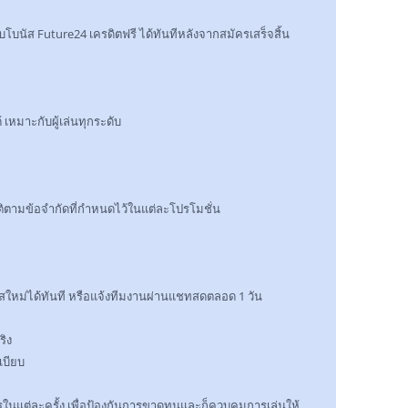
ับโบนัส Future24 เครดิตฟรี ได้ทันทีหลังจากสมัครเสร็จสิ้น
เหมาะกับผู้เล่นทุกระดับ
ฤติตามข้อจำกัดที่กำหนดไว้ในแต่ละโปรโมชั่น
หัสใหม่ได้ทันที หรือแจ้งทีมงานผ่านแชทสดตลอด 1 วัน
ริง
เบียบ
ต่ละครั้ง เพื่อป้องกันการขาดทุนและก็ควบคุมการเล่นให้