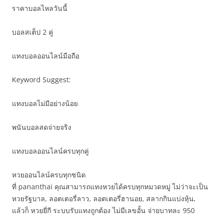
ราคาบอลไหลวันนี้
บอลสเต็ป 2 คู่
แทงบอลออนไลน์มือถือ
Keyword Suggest:
แทงบอลไม่มีอย่างน้อย
พนันบอลสดจ่ายจริง
แทงบอลออนไลน์ครบทุกคู่
หวยออนไลน์ครบทุกชนิด
ที่ pananthai คุณสามารถแทงหวยได้ครบทุกหมวดหมู่ ไม่ว่าจะเป็น
หวยรัฐบาล, ลอตเตอรี่ลาว, ลอตเตอรี่ฮานอย, สลากกินแบ่งหุ้น,
แล้วก็ หวยยี่กี ระบบรับแทงถูกต้อง ไม่มีเลขอั้น จ่ายบาทละ 950