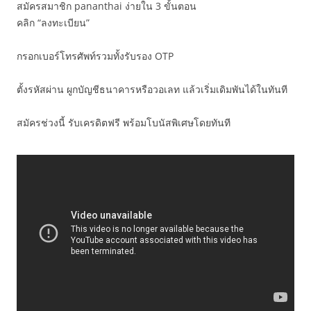
สมัครสมาชิก pananthai ง่ายใน 3 ขั้นตอน
คลิก “ลงทะเบียน”
กรอกเบอร์โทรศัพท์รวมทั้งรับรอง OTP
ตั้งรหัสผ่าน ผูกบัญชีธนาคารหรือวอเลท แล้วเริ่มเดิมพันได้ในทันที
สมัครช่วงนี้ รับเครดิตฟรี พร้อมโบนัสพิเศษโดยทันที