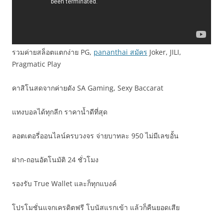
รวมค่ายสล็อตแตกง่าย PG,
pananthai สมัคร
Joker, JILI,
Pragmatic Play
คาสิโนสดจากค่ายดัง SA Gaming, Sexy Baccarat
แทงบอลได้ทุกลีก ราคาน้ำดีที่สุด
ลอตเตอรี่ออนไลน์ครบวงจร จ่ายบาทละ 950 ไม่มีเลขอั้น
ฝาก-ถอนอัตโนมัติ 24 ชั่วโมง
รองรับ True Wallet และก็ทุกแบงค์
โปรโมชั่นแจกเครดิตฟรี โบนัสแรกเข้า แล้วก็คืนยอดเสีย