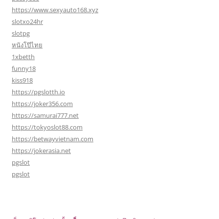
https://www.sexyauto168.xyz
slotxo24hr
slotpg
หนังโป๊ไทย
1xbetth
funny18
kiss918
https://pgslotth.io
https://joker356.com
https://samurai777.net
https://tokyoslot88.com
https://betwayvietnam.com
https://jokerasia.net
pgslot
pgslot