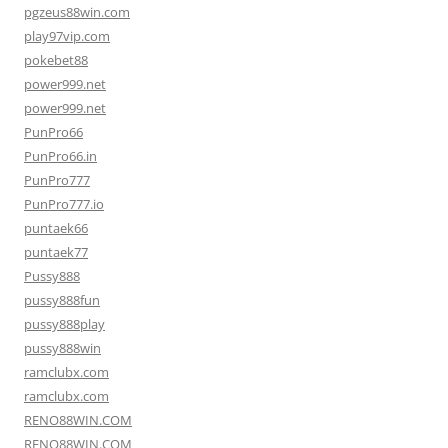
pgzeus88win.com
play97vip.com
pokebet88
power999.net
power999.net
PunPro66
PunPro66.in
PunPro777
PunPro777.io
puntaek66
puntaek77
Pussy888
pussy888fun
pussy888play
pussy888win
ramclubx.com
ramclubx.com
RENO88WIN.COM
RENO88WIN.COM