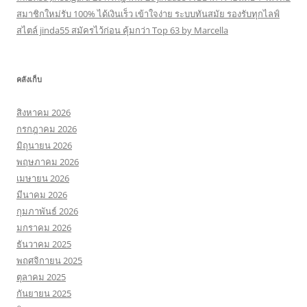
สมาชิกใหม่รับ 100% ได้เงินเร็ว เข้าใจง่าย ระบบทันสมัย รองรับทุกไลฟ์
สไตล์ jinda55 สมัครไว้ก่อน คุ้มกว่า Top 63 by Marcella
คลังเก็บ
สิงหาคม 2026
กรกฎาคม 2026
มิถุนายน 2026
พฤษภาคม 2026
เมษายน 2026
มีนาคม 2026
กุมภาพันธ์ 2026
มกราคม 2026
ธันวาคม 2025
พฤศจิกายน 2025
ตุลาคม 2025
กันยายน 2025