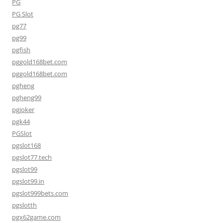
PG
PG Slot
pg77
pg99
pgfish
pggold168bet.com
pggold168bet.com
pgheng
pgheng99
pgjoker
pgk44
PGSlot
pgslot168
pgslot77.tech
pgslot99
pgslot99.in
pgslot999bets.com
pgslotth
pgx62game.com