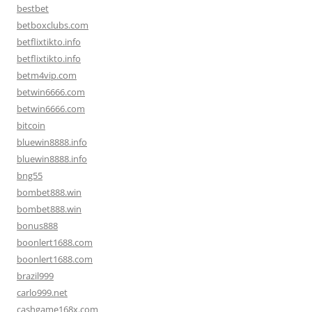
bestbet
betboxclubs.com
betflixtikto.info
betflixtikto.info
betm4vip.com
betwin6666.com
betwin6666.com
bitcoin
bluewin8888.info
bluewin8888.info
bng55
bombet888.win
bombet888.win
bonus888
boonlert1688.com
boonlert1688.com
brazil999
carlo999.net
cashgame168x.com