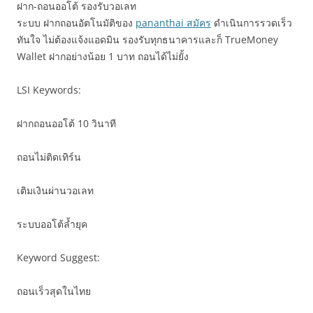
ฝาก-ถอนออโต้ รองรับวอเลท
ระบบ ฝากถอนอัตโนมัติของ
pananthai สมัคร
ดำเนินการรวดเร็ว
ทันใจ ไม่ต้องแจ้งแอดมิน รองรับทุกธนาคารและก็ TrueMoney
Wallet ฝากอย่างน้อย 1 บาท ถอนได้ไม่ยั้ง
LSI Keywords:
ฝากถอนออโต้ 10 วินาที
ถอนไม่ติดเทิร์น
เติมเงินผ่านวอเลท
ระบบออโต้ล้ำยุค
Keyword Suggest:
ถอนเร็วสุดในไทย