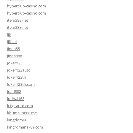
hyperclub-casino.com
hyperclub-casino.com
item388.net
item388.net
Jili
Jilislot
Jinda55
jinda888
Joker123
joker123auto
Joker123th
Joker123th.com
juad888
judhai168
k1gt-auto.com
khumsup888.me
kingdom66
kingromans789.com