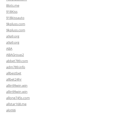
8lots.me
918Kiss
918kissauto
9kpluss.com
9kpluss.com
a9a9.org
a9a9.org
ABA
ABAGroup2
abbet789.com
adm789.info
allbestbet
allbet24hr
allin99win.win
allin99win.win
allone745s.com
allstar168.me
alot66