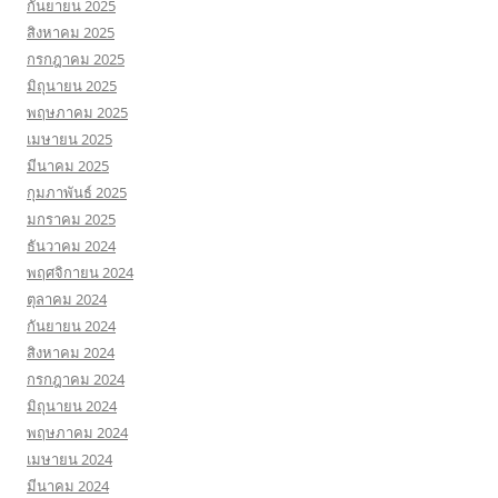
กันยายน 2025
สิงหาคม 2025
กรกฎาคม 2025
มิถุนายน 2025
พฤษภาคม 2025
เมษายน 2025
มีนาคม 2025
กุมภาพันธ์ 2025
มกราคม 2025
ธันวาคม 2024
พฤศจิกายน 2024
ตุลาคม 2024
กันยายน 2024
สิงหาคม 2024
กรกฎาคม 2024
มิถุนายน 2024
พฤษภาคม 2024
เมษายน 2024
มีนาคม 2024