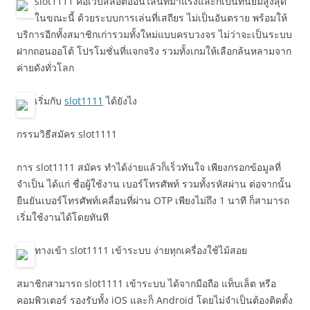
slot1111 คือเว็บสล็อตออนไลน์ที่มาแรงและก็เป็นที่นิยมสูงสุด
ในขณะนี้ ด้วยระบบการเล่นที่เสถียร ไม่เป็นอันตราย พร้อมให้
บริการอีกทั้งสมาชิกเก่ารวมทั้งใหม่แบบครบวงจร ไม่ว่าจะเป็นระบบ
ฝากถอนออโต้ โปรโมชั่นที่แจกจริง รวมทั้งเกมให้เลือกล้นหลามจาก
ค่ายดังทั่วโลก
เริ่มกับ
slot1111
ได้ยังไง
กรรมวิธีสมัคร slot1111
การ slot1111 สมัคร ทำได้ง่ายแล้วก็เร็วทันใจ เพียงกรอกข้อมูลที่
จำเป็น ได้แก่ ชื่อผู้ใช้งาน เบอร์โทรศัพท์ รวมทั้งรหัสผ่าน ต่อจากนั้น
ยืนยันเบอร์โทรศัพท์เคลื่อนที่ผ่าน OTP เพียงไม่ถึง 1 นาที ก็สามารถ
เริ่มใช้งานได้โดยทันที
ทางเข้า slot1111 เข้าระบบ ง่ายทุกเครื่องใช้ไม้สอย
สมาชิกสามารถ slot1111 เข้าระบบ ได้จากมือถือ แท็บเล็ต หรือ
คอมพิวเตอร์ รองรับทั้ง iOS และก็ Android โดยไม่จำเป็นต้องติดตั้ง