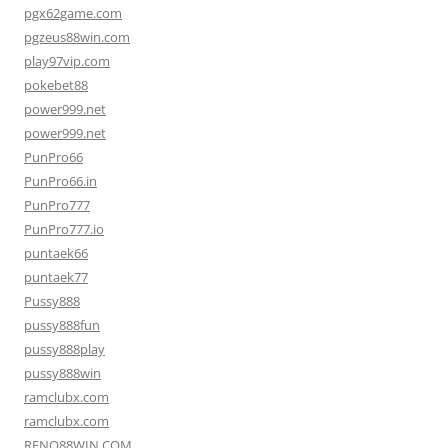
pgx62game.com
pgzeus88win.com
play97vip.com
pokebet88
power999.net
power999.net
PunPro66
PunPro66.in
PunPro777
PunPro777.io
puntaek66
puntaek77
Pussy888
pussy888fun
pussy888play
pussy888win
ramclubx.com
ramclubx.com
RENO88WIN.COM