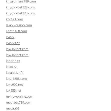
kingromans789.com
kingxxxbet123.com
kingxxxbet123.com
ktv4sd.com
lala55-casino.com
lionth168.com
live22
live22slot
lnw365bet.com
lnw365bet.com
london45
lotto77
luca333.info
luis16888.com
luke999.net
lux555.net
m4newonline.com
mac1bet789.com
macau69