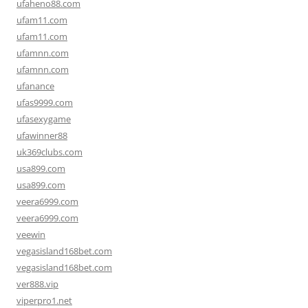
ufaheno88.com
ufam11.com
ufam11.com
ufamnn.com
ufamnn.com
ufanance
ufas9999.com
ufasexygame
ufawinner88
uk369clubs.com
usa899.com
usa899.com
veera6999.com
veera6999.com
veewin
vegasisland168bet.com
vegasisland168bet.com
ver888.vip
viperpro1.net