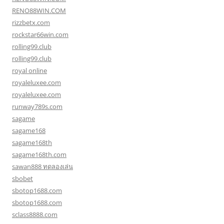
RENO88WIN.COM
rizzbetx.com
rockstar66win.com
rolling99.club
rolling99.club
royal online
royaleluxee.com
royaleluxee.com
runway789s.com
sagame
sagame168
sagame168th
sagame168th.com
sawan888 ทดลองเล่น
sbobet
sbotop1688.com
sbotop1688.com
sclass8888.com