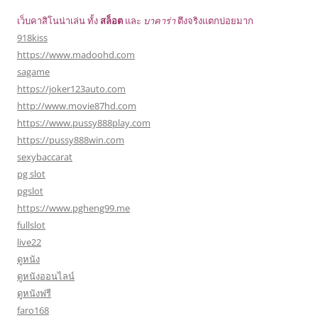
เว็บคาสิโนน่าเล่น ทั้ง
สล็อต
และ
บาคาร่า
ตึงจริงแตกบ่อยมาก
918kiss
https://www.madoohd.com
sagame
https://joker123auto.com
http://www.movie87hd.com
https://www.pussy888play.com
https://pussy888win.com
sexybaccarat
pg slot
pgslot
https://www.pgheng99.me
fullslot
live22
ดูหนัง
ดูหนังออนไลน์
ดูหนังฟรี
faro168