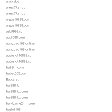
amb slot
aress77.shop
aress77.shop
argus16888.com
argus16888.com
asb9999.com
audi688.com
aungpao168.online
aungpao168.online
autoslot16888.com
autoslot16888.com
ba88th.com
babet555.com
Baccarat
baj88thb
baj88thbz.com
baj88thbz.com
bar4game24hr.com
baslot168