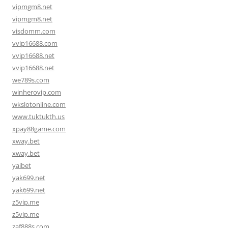
vipmgm8.net
vipmgm8.net
visdomm.com
vvip16688.com
vvip16688.net
vvip16688.net
we789s.com
winherovip.com
wkslotonline.com
www.tuktukth.us
xpay88game.com
xway.bet
xway.bet
yaibet
yak699.net
yak699.net
z5vip.me
z5vip.me
zaf888s.com