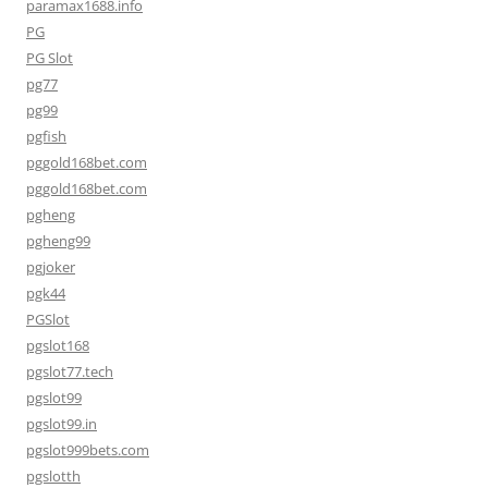
paramax1688.info
PG
PG Slot
pg77
pg99
pgfish
pggold168bet.com
pggold168bet.com
pgheng
pgheng99
pgjoker
pgk44
PGSlot
pgslot168
pgslot77.tech
pgslot99
pgslot99.in
pgslot999bets.com
pgslotth