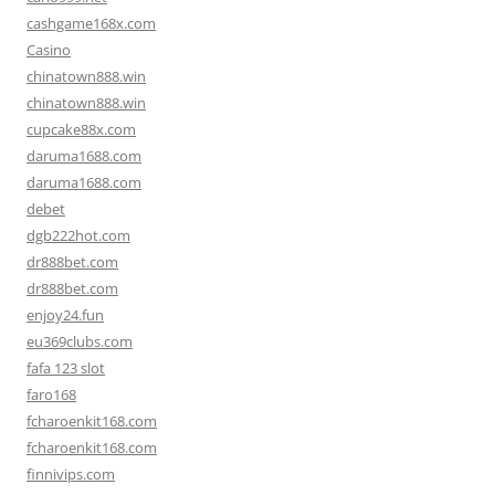
cashgame168x.com
Casino
chinatown888.win
chinatown888.win
cupcake88x.com
daruma1688.com
daruma1688.com
debet
dgb222hot.com
dr888bet.com
dr888bet.com
enjoy24.fun
eu369clubs.com
fafa 123 slot
faro168
fcharoenkit168.com
fcharoenkit168.com
finnivips.com