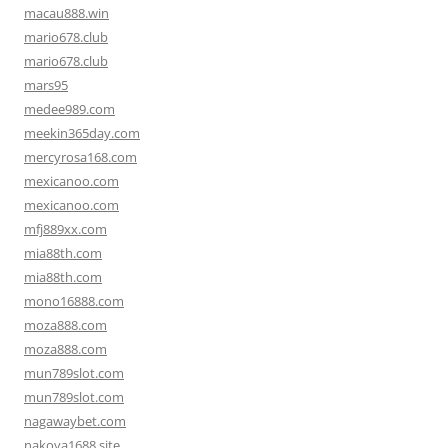
macau888.win
mario678.club
mario678.club
mars95
medee989.com
meekin365day.com
mercyrosa168.com
mexicanoo.com
mexicanoo.com
mfj889xx.com
mia88th.com
mia88th.com
mono16888.com
moza888.com
moza888.com
mun789slot.com
mun789slot.com
nagawaybet.com
nakoya1688.site