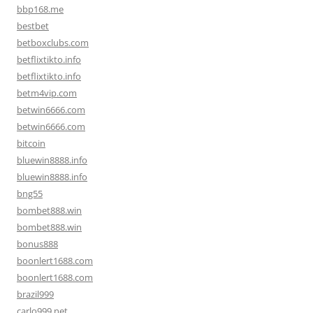
bbp168.me
bestbet
betboxclubs.com
betflixtikto.info
betflixtikto.info
betm4vip.com
betwin6666.com
betwin6666.com
bitcoin
bluewin8888.info
bluewin8888.info
bng55
bombet888.win
bombet888.win
bonus888
boonlert1688.com
boonlert1688.com
brazil999
carlo999.net