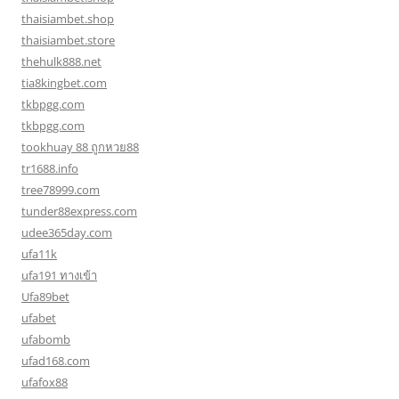
thaisiambet.shop
thaisiambet.store
thehulk888.net
tia8kingbet.com
tkbpgg.com
tkbpgg.com
tookhuay 88 ถูกหวย88
tr1688.info
tree78999.com
tunder88express.com
udee365day.com
ufa11k
ufa191 ทางเข้า
Ufa89bet
ufabet
ufabomb
ufad168.com
ufafox88