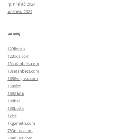
กุมภาพันธ์ 2024
มกราคม 2024
หมวดหมู่
123lionth
123xos.com
13satanbets.com
13satanbets.com
1688vegasx.com
168slot
168สล็อต
188bet
188betth
1xbit
1xgameth.com
789pluss.com
789pluss.com