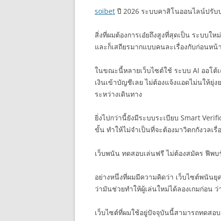
soibet
ปี 2026 ระบบคาสิโนออนไลน์ปรับป
สิ่งที่ผมต้องการเอ๋ยถึงสูงที่สุดเป็น ระบบ
และก็เสถียรมากแบบคนละเรื่องกับก่อนหน้
ในขณะนี้หลายเว็บไซต์ใช้ ระบบ AI ออโต้เ
เงินเข้าบัญชีเลย ไม่ต้องแจ้งแอดไม่นให้ยุ่
ระหว่างเดินทาง
ยิ่งไปกว่านี้ยังมีระบบระเบียบ Smart Verif
ขั้น ทำให้ไม่จำเป็นที่จะต้องมาวิตกกังวลเรื่
เว็บพนัน ทดสอบเล่นฟรี ไม่ต้องสมัคร ฟีพบร์
อย่างหนึ่งที่ผมมีความคิดว่า เว็บไซต์พนั
ว่ามันช่วยทำให้ผู้เล่นใหม่ได้ลองเกมก่อน
เว็บไซต์ที่ผมใช้อยู่ปัจจุบันนี้สามารถทดสอบ