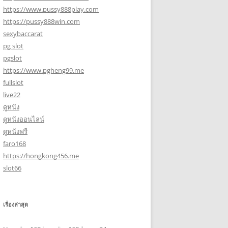
https://www.pussy888play.com
https://pussy888win.com
sexybaccarat
pg slot
pgslot
https://www.pgheng99.me
fullslot
live22
ดูหนัง
ดูหนังออนไลน์
ดูหนังฟรี
faro168
https://hongkong456.me
slot66
เรื่องล่าสุด