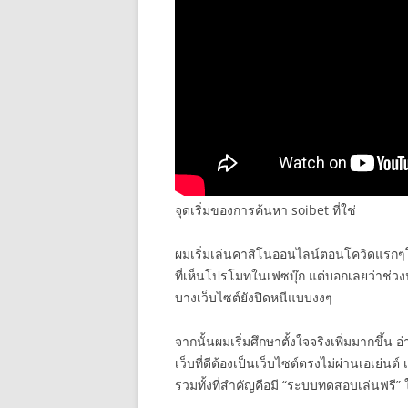
จุดเริ่มของการค้นหา soibet ที่ใช่
ผมเริ่มเล่นคาสิโนออนไลน์ตอนโควิดแรกๆ
ที่เห็นโปรโมทในเฟซบุ๊ก แต่บอกเลยว่าช่ว
บางเว็บไซต์ยังปิดหนีแบบงงๆ
จากนั้นผมเริ่มศึกษาตั้งใจจริงเพิ่มมากขึ้น 
เว็บที่ดีต้องเป็นเว็บไซต์ตรงไม่ผ่านเอเย่นต
รวมทั้งที่สำคัญคือมี “ระบบทดสอบเล่นฟรี” 