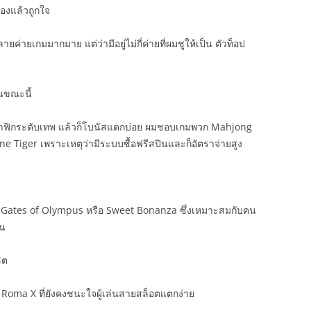
องแล้วถูกใจ
ค่ายเกมมากมาย แต่ว่ามีอยู่ไม่กี่ค่ายที่ผมชูให้เป็น ตัวท็อป
ในขณะนี้
อะ กราฟิกระดับเทพ แล้วก็โบนัสแตกบ่อย ผมชอบเกมพวก Mahjong
e Tiger เพราะเหตุว่ามีระบบซื้อฟรีสปินและก็อัตราจ่ายสูง
เช่น Gates of Olympus หรือ Sweet Bonanza ซึ่งเหมาะสมกับคน
้น
ิต
่าง Roma X ที่ยังคงชนะใจผู้เล่นสายสล็อตแตกง่าย