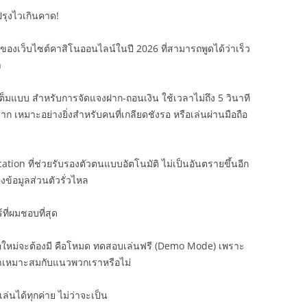
รุงไวเกินคาด!
ใหม่ของเว็บไซต์คาสิโนออนไลน์ในปี 2026 ที่สามารถพูดได้ว่าเร็ว
า
ต็มแบบ สำหรับการจัดแจงฝาก-ถอนเงิน ใช้เวลาไม่ถึง 5 วินาที
งยาก เหมาะอย่างยิ่งสำหรับคนที่เกลียดชังรอ หรือเล่นผ่านมือถือ
ication ที่ช่วยรับรองตัวตนแบบอัตโนมัติ ไม่เป็นอันตรายขึ้นอีก
องข้อมูลส่วนตัวรั่วไหล
ที่ผมชอบที่สุด
นยุคใหม่จะต้องมี คือโหมด ทดสอบเล่นฟรี (Demo Mode) เพราะ
 ว่าเหมาะสมกับแนวพวกเราหรือไม่
เล่นได้ทุกค่าย ไม่ว่าจะเป็น