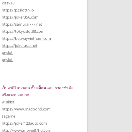
kiss918
https://pgslotth.io
https://joker356.com
https://samurai777.net
https://tokyoslot88.com
https://betwayvietnam.com
https://jokerasia.net
pgslot
pgslot
เว็บคาสิโนน่าเล่น ทั้ง
สล็อต
และ
บาคาร่า
ตึง
จริงแตกบ่อยมาก
918kiss
https://www.madoohd.com
sagame
https://joker123auto.com
http://www.movie87hd.com