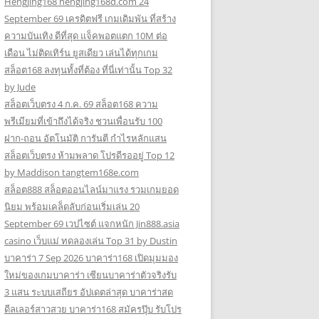
Hengjing168 hengjing168d.com 24
September 69 เครดิตฟรี เกมเดิมพัน ที่สร้าง
ความบันเทิง ดีที่สุด แจ็คพอตแตก 10M ต่อ
เดือน ไม่ติดเทิร์น ยูสเดียว เล่นได้ทุกเกม
สล็อต168 ลงทุนทั้งที่ต้อง ที่นี่เท่านั้น Top 32
by Jude
สล็อตเว็บตรง 4 ก.ค. 69 สล็อต168 ความ
พรีเมียมที่เข้าถึงได้จริง ชวนเพื่อนรับ 100
ฝาก-ถอน อัตโนมัติ การันตี กำไรหลักแสน
สล็อตเว็บตรง ห้ามพลาด โปรดีรออยู่ Top 12
by Maddison tangtem168e.com
สล็อต888 สล็อตออนไลน์มาแรง รวมเกมยอด
นิยม พร้อมเคล็ดลับก่อนเริ่มเล่น 20
September 69 เวปไซต์ แจกหนัก Jin888.asia
casino เว็บแม่ ทดลองเล่น Top 31 by Dustin
บาคาร่า 7 Sep 2026 บาคาร่า168 เปิดมุมมอง
ใหม่ของเกมบาคาร่า เซียนบาคาร่าตัวจริงรับ
3 แสน ระบบเสถียร อัปเดตล่าสุด บาคาร่าสด
ดีลเลอร์สาวสวย บาคาร่า168 สมัครปุ๊บ รับโปร