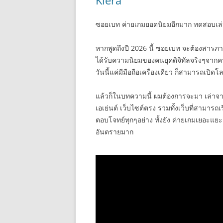
Kiera
ซอยเบท ค่ายเกมยอดนิยมอีกมาก ทดสอบเล่
หากพูดถึงปี 2026 นี้ ซอยเบท จะต้องสารภา
ได้รับความนิยมของคนยุคดิจิทัลจริงๆจากครั้
วันนี้แค่มีมือถือเครื่องเดียว ก็สามารถเปิ
แล้วก็ในบทความนี้ ผมต้องการจะมา เล่าจา
เอเย่นต์ เว็บไซต์ตรง รวมทั้งเว็บที่สามารถเ
ตอบโจทย์ทุกๆอย่าง ทั้งยัง ค่ายเกมเยอะแย
อันตรายมาก