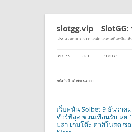
slotgg.vip – SlotGG:
SlotGG มอบประสบการณ์การเล่นสล็อตที่น่าตื่น
หน้าแรก
BLOG
CONTACT
คลังเก็บป้ายกำกับ:
SOIBET
เว็บพนัน Soibet 9 ธันวาค
ชัวร์ที่สุด ชวนเพื่อนรับเลย 
ปลา เกมโต๊ะ คาสิโนสด ซอ