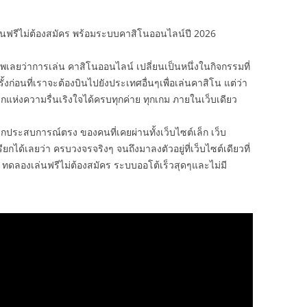
นฟรีไม่ต้องสมัคร พร้อมระบบคาสิโนออนไลน์ปี 2026
พเลยว่าการเล่น คาสิโนออนไลน์ เปลี่ยนเป็นหนึ่งในกิจกรรมที่
งก่อนที่เราจะต้องบินไปยังประเทศอื่นๆเพื่อเล่นคาสิโน แต่ว่า
ดโลกแห่งความรื่นเริงใจได้ครบทุกค่าย ทุกเกม ภายในเว็บเดียว
กประสบการณ์ตรง ของคนที่เคยผ่านทั้งเว็บไซต์เล็ก เว็บ
รียกได้เลยว่า ครบวงจรจริงๆ จนถึงมาลงตัวอยู่ที่เว็บไซต์เดียวที่
ะ ทดลองเล่นฟรีไม่ต้องสมัคร ระบบออโต้เร็วสุดๆและไม่มี