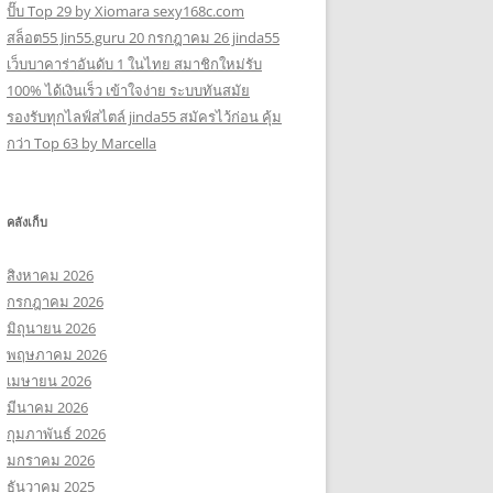
ปั๊บ Top 29 by Xiomara sexy168c.com
สล็อต55 Jin55.guru 20 กรกฎาคม 26 jinda55
เว็บบาคาร่าอันดับ 1 ในไทย สมาชิกใหม่รับ
100% ได้เงินเร็ว เข้าใจง่าย ระบบทันสมัย
รองรับทุกไลฟ์สไตล์ jinda55 สมัครไว้ก่อน คุ้ม
กว่า Top 63 by Marcella
คลังเก็บ
สิงหาคม 2026
กรกฎาคม 2026
มิถุนายน 2026
พฤษภาคม 2026
เมษายน 2026
มีนาคม 2026
กุมภาพันธ์ 2026
มกราคม 2026
ธันวาคม 2025