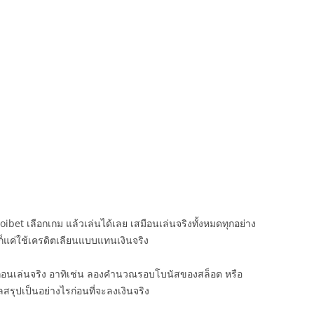
 soibet เลือกเกม แล้วเล่นได้เลย เสมือนเล่นจริงทั้งหมดทุกอย่าง
 ก็แค่ใช้เครดิตเลียนแบบแทนเงินจริง
่อนเล่นจริง อาทิเช่น ลองคำนวณรอบโบนัสของสล็อต หรือ
รุปเป็นอย่างไรก่อนที่จะลงเงินจริง