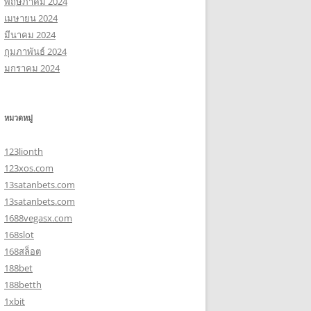
พฤษภาคม 2024
เมษายน 2024
มีนาคม 2024
กุมภาพันธ์ 2024
มกราคม 2024
หมวดหมู่
123lionth
123xos.com
13satanbets.com
13satanbets.com
1688vegasx.com
168slot
168สล็อต
188bet
188betth
1xbit