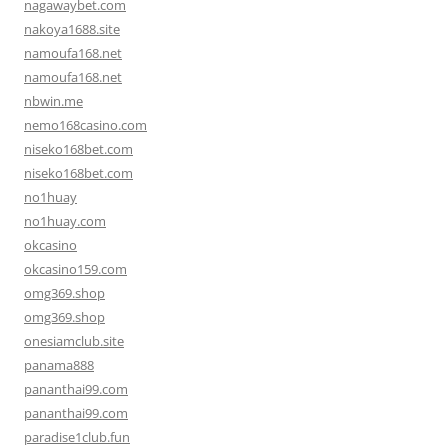
nagawaybet.com
nakoya1688.site
namoufa168.net
namoufa168.net
nbwin.me
nemo168casino.com
niseko168bet.com
niseko168bet.com
no1huay
no1huay.com
okcasino
okcasino159.com
omg369.shop
omg369.shop
onesiamclub.site
panama888
pananthai99.com
pananthai99.com
paradise1club.fun