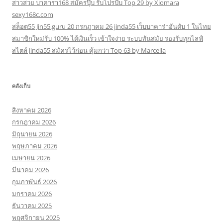
สาวสวย บาคาร่า168 สมัครปุ๊บ รับโปรปั๊บ Top 29 by Xiomara
sexy168c.com
สล็อต55 Jin55.guru 20 กรกฎาคม 26 jinda55 เว็บบาคาร่าอันดับ 1 ในไทย
สมาชิกใหม่รับ 100% ได้เงินเร็ว เข้าใจง่าย ระบบทันสมัย รองรับทุกไลฟ์
สไตล์ jinda55 สมัครไว้ก่อน คุ้มกว่า Top 63 by Marcella
คลังเก็บ
สิงหาคม 2026
กรกฎาคม 2026
มิถุนายน 2026
พฤษภาคม 2026
เมษายน 2026
มีนาคม 2026
กุมภาพันธ์ 2026
มกราคม 2026
ธันวาคม 2025
พฤศจิกายน 2025