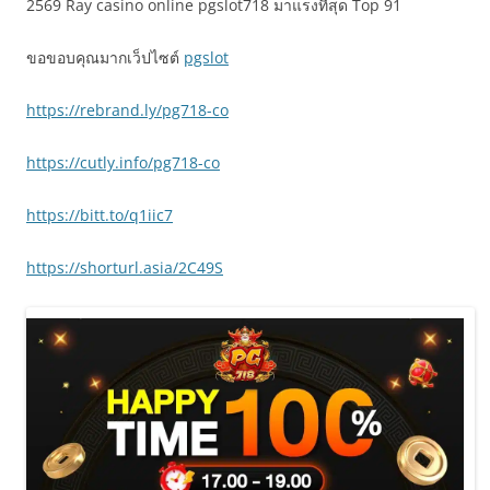
2569 Ray casino online pgslot718 มาแรงที่สุด Top 91
ขอขอบคุณมากเว็ปไซต์
pgslot
https://rebrand.ly/pg718-co
https://cutly.info/pg718-co
https://bitt.to/q1iic7
https://shorturl.asia/2C49S