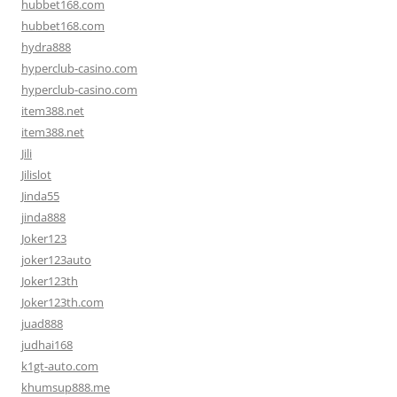
hubbet168.com
hubbet168.com
hydra888
hyperclub-casino.com
hyperclub-casino.com
item388.net
item388.net
Jili
Jilislot
Jinda55
jinda888
Joker123
joker123auto
Joker123th
Joker123th.com
juad888
judhai168
k1gt-auto.com
khumsup888.me