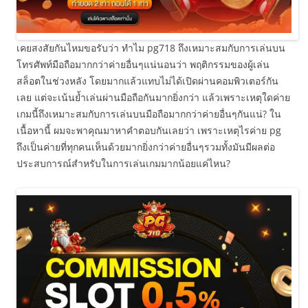
เคยสงสัยกันไหมขอรับว่า ทำไม pg718 ถึงเหมาะสมกับการเล่นบน
โทรศัพท์มือถือมากกว่าค่ายอื่นๆแน่นอนว่า พฤติกรรมของผู้เล่น
สล็อตในช่วงหลัง โดยมากแล้วแทบไม่ได้เปิดผ่านคอมพิวเตอร์กัน
เลย แต่จะเน้นย้ำเล่นผ่านมือถือกันมากยิ่งกว่า แล้วเพราะเหตุใดค่าย
เกมนี้ถึงเหมาะสมกับการเล่นบนมือถือมากกว่าค่ายอื่นๆกันแน่? ใน
เนื้อหานี้ ผมจะพาคุณมาหาคำตอบกันเลยว่า เพราะเหตุไรค่าย pg
ถึงเป็นค่ายที่ทุกคนเห็นด้วยมากยิ่งกว่าค่ายอื่นๆรวมทั้งมันมีผลต่อ
ประสบการณ์สำหรับในการเล่นเกมมากน้อยแค่ไหน?