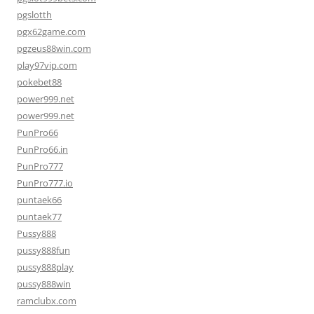
pgslotth
pgx62game.com
pgzeus88win.com
play97vip.com
pokebet88
power999.net
power999.net
PunPro66
PunPro66.in
PunPro777
PunPro777.io
puntaek66
puntaek77
Pussy888
pussy888fun
pussy888play
pussy888win
ramclubx.com