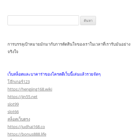
ค้นหา
สำหรับ:
การบรรลุเป้าหมายมักมากับการตัดสินใจของเราในเวลาที่เรารับมันอย่าง
จริงใจ
เว็บสล็อตและบาคาร่าของโครตดีเว็บนี้เล่นแล้วรวยจัดๆ
โจ๊กเกอร์123
https://hengjing168.wiki
https://jin55.net
slot99
slot66
สล็อตเว็บตรง
https://judhai168.co
https://bonus888.life