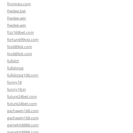
finnivips.com
fiwdee.bet
fiwdee.win
fiwdee.win
fizz169bet.com
fortune99vip.com
fox689ok.com
fox689ok.com
fullslot
fullslotpg
fullslotpg168.com
funny18
funny18.in
future24bet.com
future24bet.com
gachawin168.com
gachawin168.com
gamehit8888.com
gamehit8888.com