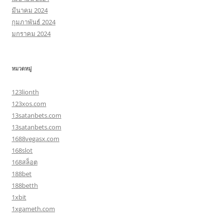
มีนาคม 2024
กุมภาพันธ์ 2024
มกราคม 2024
หมวดหมู่
123lionth
123xos.com
13satanbets.com
13satanbets.com
1688vegasx.com
168slot
168สล็อต
188bet
188betth
1xbit
1xgameth.com