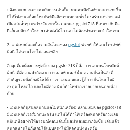
• จังหวะเกมเหมาะสมกับการเล่นสั้น: คนเล่นมือถือจำนวนหลายชิ้น
มิได้ใช้งานสล็อตโทรศัพท์มือถือนานหลายชั่วโมงครับ แต่ว่าจะแค่
เปิดเล่นสั้นๆระหว่างวันเท่านั้น เกมของ pgslot718 ที่เหมาะกับมือ
ถือก็เลยมักเข้าใจง่าย เล่นต่อได้ไว และไม่ต้องทำความเข้าใจนาน
2. เอฟเฟกต์และก็ความลื่นไถลของ
pgslot
ช่วยทำให้เล่นโทรศัพท์
มือถือได้นานโดยไม่อ่อนเพลีย
อีกจุดที่ผมต้องการพูดถึงของ pgslot718 ก็คือ การเล่นบนโทรศัพท์
มือถือที่มีความจำกัดมากกว่าคอมพิวเตอร์นั้น ความลื่นเป็นสิ่งที่
สำคัญรวมทั้งต้องมีให้ได้ ถ้าเราเล่นเกมแล้วรู้สึกว่าลื่นไหล ไม่มี
สะดุด โหลดไว และไม่มีค้าง มันก็ทำให้พวกเราอยากเล่นต่อเนื่อง
ด้วย
• เอฟเฟกต์ดูสนุกสนานแต่ไม่หนักเครื่อง: หลายเกมของ pgslot718
มีเอฟเฟกต์เวอร์มากนะครับ แต่ไม่ได้ทำให้เครื่องหนักหรือถ่วงเลย
แม้แต่น้อย ทำให้อารมณ์ตอนเล่นนั้นสม่ำเสมอมากยิ่งขึ้น เล่นแล้ว
สนุกสนานไปกับเกมได้แบบสุดๆไม่มีหลุดแน่ๆนะครับ