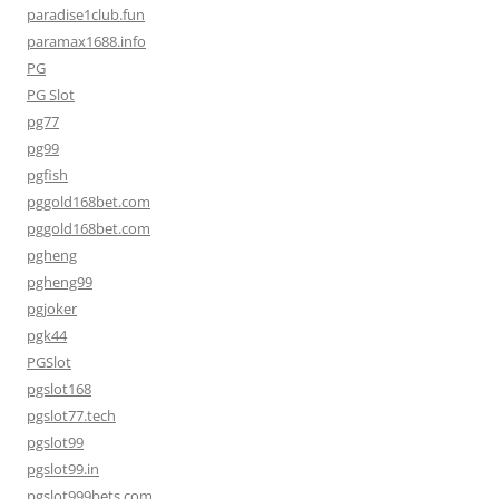
paradise1club.fun
paramax1688.info
PG
PG Slot
pg77
pg99
pgfish
pggold168bet.com
pggold168bet.com
pgheng
pgheng99
pgjoker
pgk44
PGSlot
pgslot168
pgslot77.tech
pgslot99
pgslot99.in
pgslot999bets.com