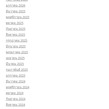
มกราคม 2026
ธันวาคม 2025
พฤศจิกายน 2025
ตุลาคม 2025
กันยายน 2025
สิงหาคม 2025
กรกฎาคม 2025
มิถุนายน 2025
พฤษภาคม 2025
เมษายน 2025
มีนาคม 2025
กุมภาพันธ์ 2025
มกราคม 2025
ธันวาคม 2024
พฤศจิกายน 2024
ตุลาคม 2024
กันยายน 2024
สิงหาคม 2024