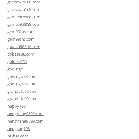
gachawin168.com
gachawin168.com
gamehit8888.com
gamehit8888.com
gem99ths.com
gem99ths.com
goatza888fin.com
gobaza88.com
golden456
gowingo
gowingo88.com
gowingo88.com
grandufa99.com
grandufa99.com
happy168
hengheng9899.com
hengheng9899.com
hengjing168
hi6bet.com