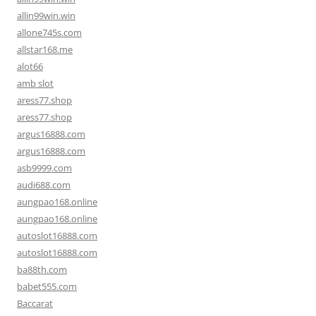
allin99win.win
allone745s.com
allstar168.me
alot66
amb slot
aress77.shop
aress77.shop
argus16888.com
argus16888.com
asb9999.com
audi688.com
aungpao168.online
aungpao168.online
autoslot16888.com
autoslot16888.com
ba88th.com
babet555.com
Baccarat