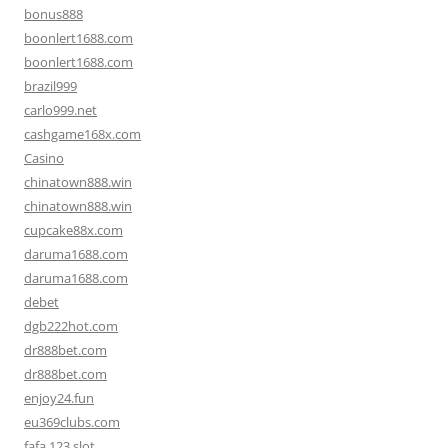
bonus888
boonlert1688.com
boonlert1688.com
brazil999
carlo999.net
cashgame168x.com
Casino
chinatown888.win
chinatown888.win
cupcake88x.com
daruma1688.com
daruma1688.com
debet
dgb222hot.com
dr888bet.com
dr888bet.com
enjoy24.fun
eu369clubs.com
fafa 123 slot