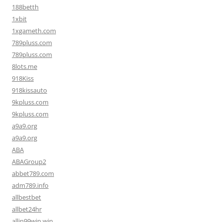
188betth
1xbit
1xgameth.com
789pluss.com
789pluss.com
8lots.me
918Kiss
918kissauto
9kpluss.com
9kpluss.com
a9a9.org
a9a9.org
ABA
ABAGroup2
abbet789.com
adm789.info
allbestbet
allbet24hr
allin99win.win