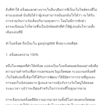
สิ่งที่ทำให้ สล็อตแตกต่างจากเว็บอื่นๆคือการที่เป็นเว็บไซต์ตรงที่ไม่
ผ่านเอเย่นต์ นั่นถือได้ว่าผู้เล่นสามารถมั่นอกมั่นใจได้ว่า จะได้รับ
การจ่ายเงินรางวัลเต็มปริมาณทุกคราว โดยไม่มีการหักค่า
ธรรมเนียมอะไรก็ตามซึ่งเป็นปัจจัยหลักที่ทำให้ผู้เล่นมั่นใจรวมทั้ง
เลือกเล่นที่นี่
ทำไมสล็อต ถึงเป็นเว็บ gaojing888 ที่เหมาะสมที่สุด
1. สล็อตแตกง่าย 100%
หนึ่งในเหตุผลที่ทำให้สล็อต แปลงเป็นเว็บสล็อตยอดนิยมอย่างยิ่งคือ
ความง่ายสำหรับเพื่อการแตกของขวัญแจ็คพอต ระบบเกมสล็อตที่
เว็บไซต์แห่งนี้เลือกใช้ได้รับการพัฒนาให้มีอัตราการจ่ายที่สูงและ
การออกโบนัสบ่อยมาก ผู้เล่นสามารถลุ้นรับรางวัลใหญ่ได้ตลอด
ระยะเวลา แม้ว่าจะมีทุนสำหรับในการเล่นที่ไม่สูงมากมาย
การเลือกเกมสล็อตที่มีความมากมายรวมทั้งมีโอกาสแตกแจ็คพอต