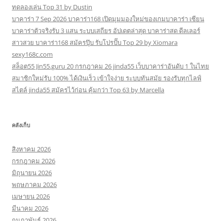
ทดลองเล่น Top 31 by Dustin
บาคาร่า 7 Sep 2026 บาคาร่า168 เปิดมุมมองใหม่ของเกมบาคาร่า เซียน
บาคาร่าตัวจริงรับ 3 แสน ระบบเสถียร อัปเดตล่าสุด บาคาร่าสด ดีลเลอร์
สาวสวย บาคาร่า168 สมัครปุ๊บ รับโปรปั๊บ Top 29 by Xiomara
sexy168c.com
สล็อต55 Jin55.guru 20 กรกฎาคม 26 jinda55 เว็บบาคาร่าอันดับ 1 ในไทย
สมาชิกใหม่รับ 100% ได้เงินเร็ว เข้าใจง่าย ระบบทันสมัย รองรับทุกไลฟ์
สไตล์ jinda55 สมัครไว้ก่อน คุ้มกว่า Top 63 by Marcella
คลังเก็บ
สิงหาคม 2026
กรกฎาคม 2026
มิถุนายน 2026
พฤษภาคม 2026
เมษายน 2026
มีนาคม 2026
กุมภาพันธ์ 2026