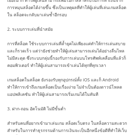
เยอะมาก ทำให้ผู้เล่นสามารถเพิ่มโอกาสสำหรับในการทำเงินจาก
การหมุนสล็อตได้ง่ายขึ้น ซึ่งเป็นเหตุผลที่ทำให้ผู้เล่นที่เล่นเกมสล็อต
ใน สล็อตจะกลับมาเล่นซ้ำอีกรอบ
2. ระบบการเล่นที่นำสมัย
การที่สล็อต ใช้ระบบการเล่นที่ล้ำยุคไม่เพียงแค่ทำให้การเล่นสบาย
และก็รวดเร็ว แต่ว่ายังช่วยทำให้ผู้เล่นสามารถเล่นได้อย่างลื่นไหล
ไม่มีสะดุด ซึ่งระบบกลุ่มนี้รองรับการเล่นบนโทรศัพท์เคลื่อนที่แล้วก็
คอมพิวเตอร์ ทำให้ผู้เล่นสามารถเข้าเล่นได้ทุกที่ทุกเวลา
เกมสล็อตในสล็อต ยังรองรับทุกอุปกรณ์ทั้ง iOS และก็ Android
ทำให้การเข้าถึงเกมสล็อตเป็นเรื่องง่าย ไม่จำเป็นต้องดาวน์โหลด
แอปพลิเคชัน ทำให้ผู้เล่นสามารถเริ่มเกมได้ในทันที
3. ฝาก-ถอน อัตโนมัติ ไม่มีขั้นต่ำ
สำหรับคนที่อยากเข้ามาเล่นเกม สล็อตเว็บตรง ในสล็อความสะดวก
สำหรับในการทำธุรกรรมด้านการเงินจะเป็นอีกหนึ่งข้อดีที่ทำให้เว็บ