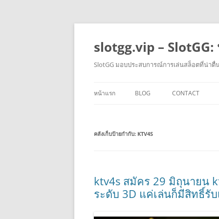
slotgg.vip – SlotGG:
SlotGG มอบประสบการณ์การเล่นสล็อตที่น่าตื่น
หน้าแรก
BLOG
CONTACT
คลังเก็บป้ายกำกับ:
KTV4S
ktv4s สมัคร 29 มิถุนายน 
ระดับ 3D แค่เล่นก็มีสิทธิ์ร