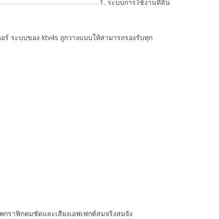
1. ระบบการใช้งานที่ลื่น
วเตอร์ ระบบของ ktv4s ถูกวางแบบให้สามารถรองรับทุก
ภาพกราฟิกคมชัดและเสียงเอฟเฟกต์สมจริงสมจัง