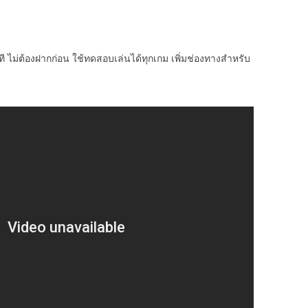
นที ไม่ต้องฝากก่อน ใช้ทดสอบเล่นได้ทุกเกม เพิ่มช่องทางสำหรับ