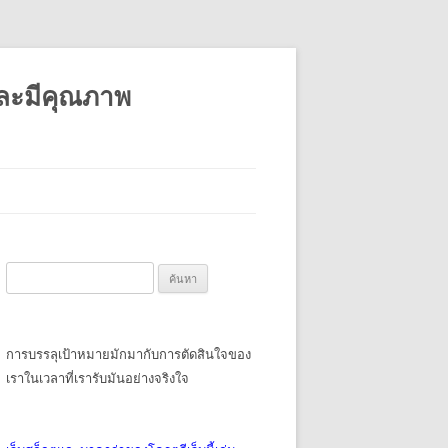
และมีคุณภาพ
ค้นหา
สำหรับ:
การบรรลุเป้าหมายมักมากับการตัดสินใจของ
เราในเวลาที่เรารับมันอย่างจริงใจ