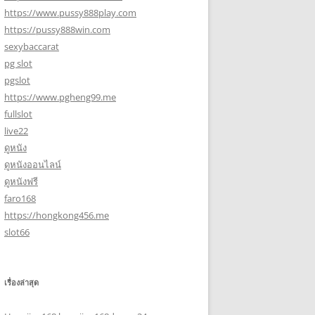
https://www.pussy888play.com
https://pussy888win.com
sexybaccarat
pg slot
pgslot
https://www.pgheng99.me
fullslot
live22
ดูหนัง
ดูหนังออนไลน์
ดูหนังฟรี
faro168
https://hongkong456.me
slot66
เรื่องล่าสุด