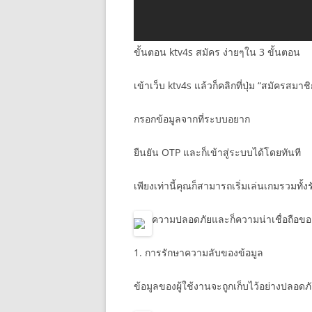
ขั้นตอน ktv4s สมัคร ง่ายๆใน 3 ขั้นตอน
เข้าเว็บ ktv4s แล้วก็คลิกที่ปุ่ม “สมัครสมาชิ
กรอกข้อมูลจากที่ระบบอยาก
ยืนยัน OTP และก็เข้าสู่ระบบได้โดยทันที
เพียงเท่านี้คุณก็สามารถเริ่มเล่นเกมรวมทั้
ความปลอดภัยและก็ความน่าเชื่อถือขอ
1. การรักษาความลับของข้อมูล
ข้อมูลของผู้ใช้งานจะถูกเก็บไว้อย่างปลอด