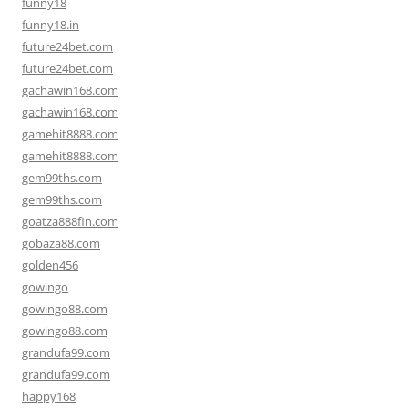
funny18
funny18.in
future24bet.com
future24bet.com
gachawin168.com
gachawin168.com
gamehit8888.com
gamehit8888.com
gem99ths.com
gem99ths.com
goatza888fin.com
gobaza88.com
golden456
gowingo
gowingo88.com
gowingo88.com
grandufa99.com
grandufa99.com
happy168