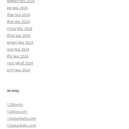
พฤศจิกายน 2024
ตุลาคม 2024
กันยายน 2024
สิงหาคม 2024
กรกฎาคม 2024
มิถุนายน 2024
พฤษภาคม 2024
เมษายน 2024
มีนาคม 2024
กุมภาพันธ์ 2024
มกราคม 2024
หมวดหมู่
123lionth
123xos.com
13satanbets.com
13satanbets.com