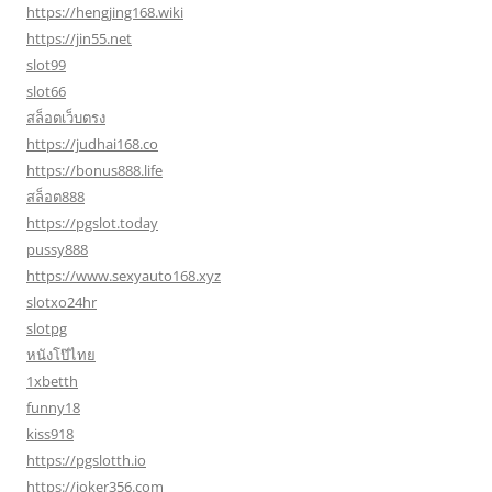
https://hengjing168.wiki
https://jin55.net
slot99
slot66
สล็อตเว็บตรง
https://judhai168.co
https://bonus888.life
สล็อต888
https://pgslot.today
pussy888
https://www.sexyauto168.xyz
slotxo24hr
slotpg
หนังโป๊ไทย
1xbetth
funny18
kiss918
https://pgslotth.io
https://joker356.com