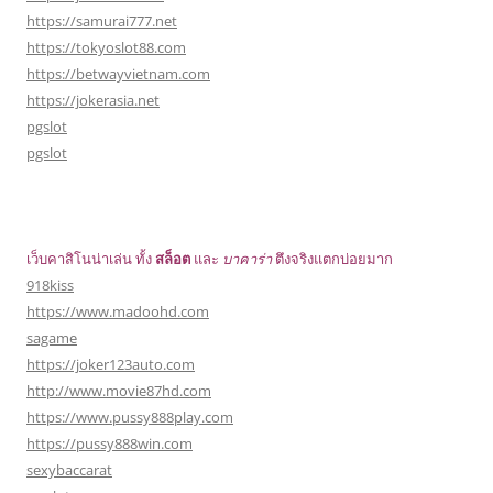
https://samurai777.net
https://tokyoslot88.com
https://betwayvietnam.com
https://jokerasia.net
pgslot
pgslot
เว็บคาสิโนน่าเล่น ทั้ง
สล็อต
และ
บาคาร่า
ตึงจริงแตกบ่อยมาก
918kiss
https://www.madoohd.com
sagame
https://joker123auto.com
http://www.movie87hd.com
https://www.pussy888play.com
https://pussy888win.com
sexybaccarat