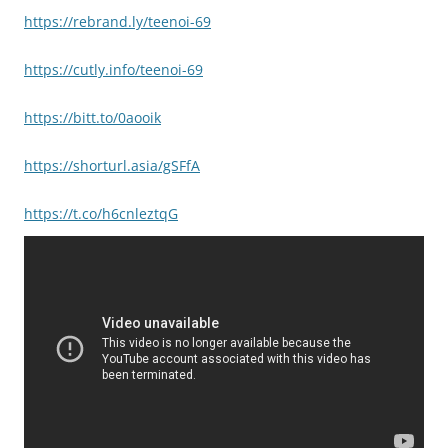
https://rebrand.ly/teenoi-69
https://cutly.info/teenoi-69
https://bitt.to/0aooik
https://shorturl.asia/gSFfA
https://t.co/h6cnleztqG