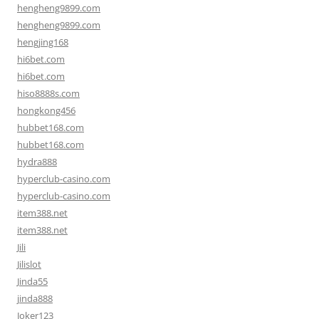
hengheng9899.com
hengheng9899.com
hengjing168
hi6bet.com
hi6bet.com
hiso8888s.com
hongkong456
hubbet168.com
hubbet168.com
hydra888
hyperclub-casino.com
hyperclub-casino.com
item388.net
item388.net
Jili
Jilislot
Jinda55
jinda888
Joker123