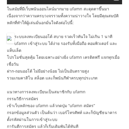
ในสมัยที่มีเว็บพนันออนไลน์มากมาย ufamn สะดุดตาขึ้นมา
เนื่องจากว่าความครบวงจรรวมทั้งความน่าวางใจ โดยมีคุณสมบัติ
หลักที่ทำให้ผู้เล่นมั่นอกมั่นใจดังต่อไปนี้:
ระบบลงทะเบียนออโต้ สบาย รวดเร็วทันใจ ไม่เกิน 1 นาที
ufamn เข้าสู่ระบบ ได้ง่าย รองรับทั้งมือถือ คอมพิวเตอร์ และ
แท็บเล็ต
โปรโมชั่นสุดคุ้ม โดยเฉพาะอย่างยิ่ง ufamn เครดิตฟรี แจกทุกเมื่อ
เชื่อวัน
ฝาก-ถอนออโต้ ไม่มีอย่างน้อย ไม่เป็นอันตรายสูง
รวมเกมคาสิโน สล็อต และก็พนันกีฬาครบทุกประเภท
แนวทางการลงทะเบียนเป็นสมาชิกกับ ufamn
กรรมวิธีการสมัคร
เข้าเว็บหลักของ ufamn แล้วกดปุ่ม “ufamn สมัคร”
กรอกข้อมูลส่วนตัว เป็นต้นว่า เบอร์โทรศัพท์ และก็บัญชีธนาคาร
ตั้งรหัสผ่านในการเข้าสู่ระบบ
การันตีการสมัคร แล้วก็เริ่มเดิมพันได้ทันที