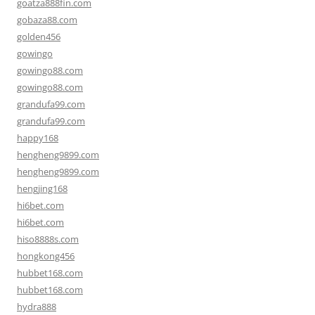
goatza888fin.com
gobaza88.com
golden456
gowingo
gowingo88.com
gowingo88.com
grandufa99.com
grandufa99.com
happy168
hengheng9899.com
hengheng9899.com
hengjing168
hi6bet.com
hi6bet.com
hiso8888s.com
hongkong456
hubbet168.com
hubbet168.com
hydra888