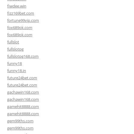
fiwdee.win
fizz169bet.com
fortune99vip.com
fox689ok.com
fox689ok.com
fullslot
fullslotpg
fullslotpg168.com
funny18
funny18.in
future24bet.com
future24bet.com
gachawin168.com
gachawin168.com
gamehit8888.com
gamehit8888.com
gem99ths.com
gem99ths.com