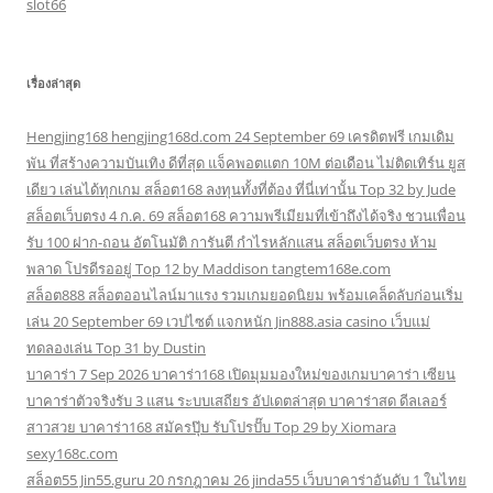
slot66
เรื่องล่าสุด
Hengjing168 hengjing168d.com 24 September 69 เครดิตฟรี เกมเดิม
พัน ที่สร้างความบันเทิง ดีที่สุด แจ็คพอตแตก 10M ต่อเดือน ไม่ติดเทิร์น ยูส
เดียว เล่นได้ทุกเกม สล็อต168 ลงทุนทั้งที่ต้อง ที่นี่เท่านั้น Top 32 by Jude
สล็อตเว็บตรง 4 ก.ค. 69 สล็อต168 ความพรีเมียมที่เข้าถึงได้จริง ชวนเพื่อน
รับ 100 ฝาก-ถอน อัตโนมัติ การันตี กำไรหลักแสน สล็อตเว็บตรง ห้าม
พลาด โปรดีรออยู่ Top 12 by Maddison tangtem168e.com
สล็อต888 สล็อตออนไลน์มาแรง รวมเกมยอดนิยม พร้อมเคล็ดลับก่อนเริ่ม
เล่น 20 September 69 เวปไซต์ แจกหนัก Jin888.asia casino เว็บแม่
ทดลองเล่น Top 31 by Dustin
บาคาร่า 7 Sep 2026 บาคาร่า168 เปิดมุมมองใหม่ของเกมบาคาร่า เซียน
บาคาร่าตัวจริงรับ 3 แสน ระบบเสถียร อัปเดตล่าสุด บาคาร่าสด ดีลเลอร์
สาวสวย บาคาร่า168 สมัครปุ๊บ รับโปรปั๊บ Top 29 by Xiomara
sexy168c.com
สล็อต55 Jin55.guru 20 กรกฎาคม 26 jinda55 เว็บบาคาร่าอันดับ 1 ในไทย