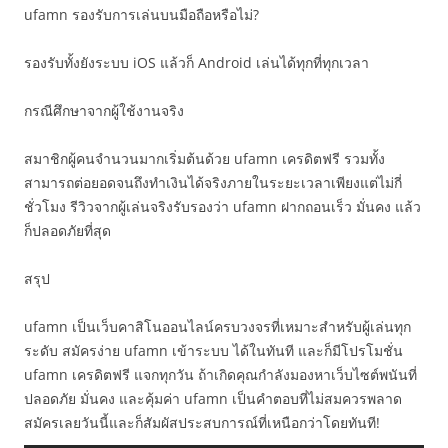
ufamn รองรับการเล่นบนมือถือหรือไม่?
รองรับทั้งยังระบบ iOS แล้วก็ Android เล่นได้ทุกที่ทุกเวลา
กรณีศึกษาจากผู้ใช้งานจริง
สมาชิกผู้คนจำนวนมากเริ่มต้นด้วย ufamn เครดิตฟรี รวมทั้ง
สามารถต่อยอดจนถึงทำเงินได้จริงภายในระยะเวลาเพียงแต่ไม่กี่
ชั่วโมง รีวิวจากผู้เล่นจริงรับรองว่า ufamn ฝากถอนเร็ว มั่นคง แล้ว
ก็ปลอดภัยที่สุด
สรุป
ufamn เป็นเว็บคาสิโนออนไลน์ครบวงจรที่เหมาะสำหรับผู้เล่นทุก
ระดับ สมัครง่าย ufamn เข้าระบบ ได้ในทันที และก็มีโปรโมชั่น
ufamn เครดิตฟรี แจกทุกวัน ถ้าเกิดคุณกำลังมองหาเว็บไซต์พนันที่
ปลอดภัย มั่นคง และคุ้มค่า ufamn เป็นคำตอบที่ไม่สมควรพลาด
สมัครเลยวันนี้และก็สัมผัสประสบการณ์ที่เหนือกว่าโดยทันที!