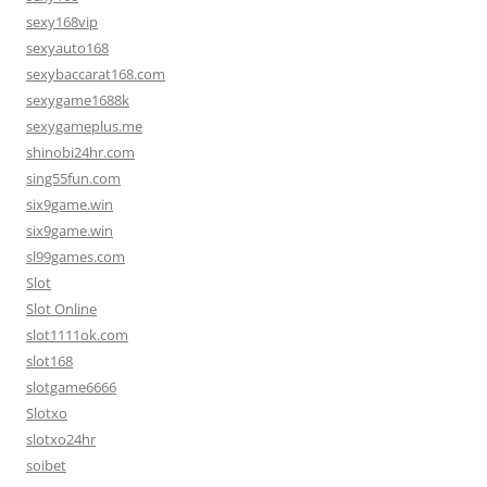
sexy168vip
sexyauto168
sexybaccarat168.com
sexygame1688k
sexygameplus.me
shinobi24hr.com
sing55fun.com
six9game.win
six9game.win
sl99games.com
Slot
Slot Online
slot1111ok.com
slot168
slotgame6666
Slotxo
slotxo24hr
soibet