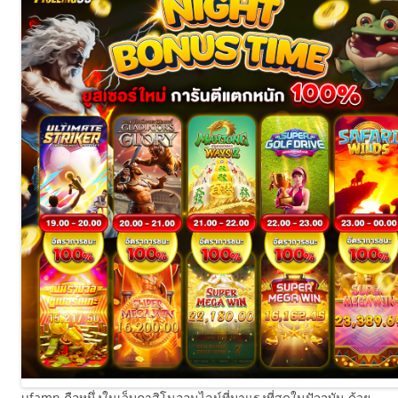
ufamn คือหนึ่งในเว็บคาสิโนออนไลน์ที่มาแรงที่สุดในปัจจุบัน ด้วย