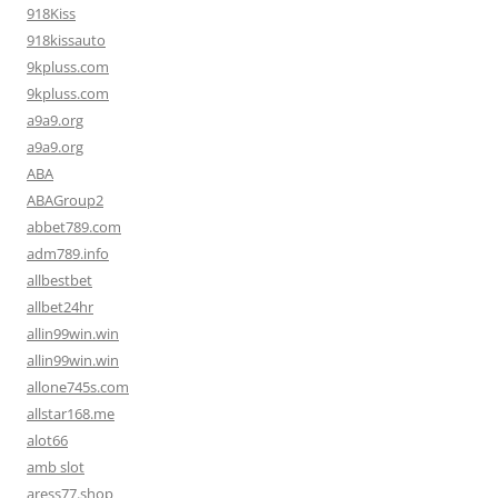
918Kiss
918kissauto
9kpluss.com
9kpluss.com
a9a9.org
a9a9.org
ABA
ABAGroup2
abbet789.com
adm789.info
allbestbet
allbet24hr
allin99win.win
allin99win.win
allone745s.com
allstar168.me
alot66
amb slot
aress77.shop