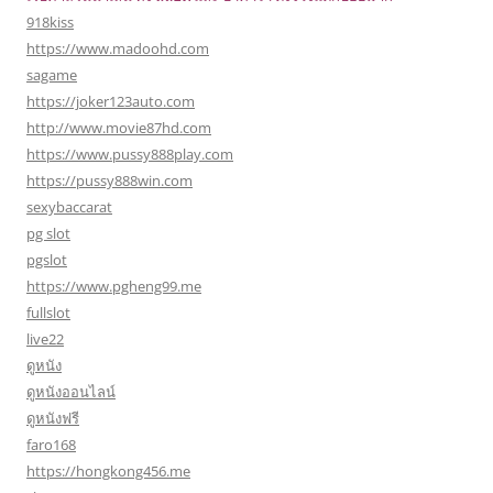
918kiss
https://www.madoohd.com
sagame
https://joker123auto.com
http://www.movie87hd.com
https://www.pussy888play.com
https://pussy888win.com
sexybaccarat
pg slot
pgslot
https://www.pgheng99.me
fullslot
live22
ดูหนัง
ดูหนังออนไลน์
ดูหนังฟรี
faro168
https://hongkong456.me