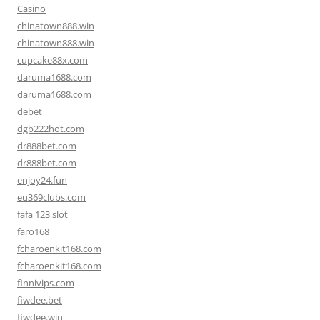
Casino
chinatown888.win
chinatown888.win
cupcake88x.com
daruma1688.com
daruma1688.com
debet
dgb222hot.com
dr888bet.com
dr888bet.com
enjoy24.fun
eu369clubs.com
fafa 123 slot
faro168
fcharoenkit168.com
fcharoenkit168.com
finnivips.com
fiwdee.bet
fiwdee.win