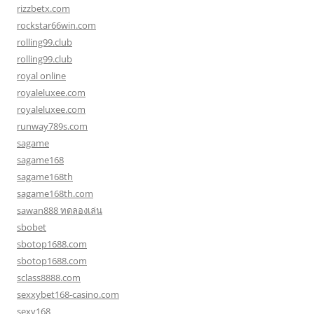
rizzbetx.com
rockstar66win.com
rolling99.club
rolling99.club
royal online
royaleluxee.com
royaleluxee.com
runway789s.com
sagame
sagame168
sagame168th
sagame168th.com
sawan888 ทดลองเล่น
sbobet
sbotop1688.com
sbotop1688.com
sclass8888.com
sexxybet168-casino.com
sexy168