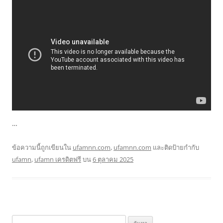
…
ข้อความนี้ถูกเขียนใน
ufamnn.com
,
ufamnn.com
และติดป้ายกำกับ
ufamn
,
ufamn เครดิตฟรี
บน
6 ตุลาคม 2025
ค้นหา